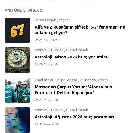
AYIN ÖNE ÇIKANLARI
Sema Doğan
,
Yaşam
Alfa ve Z kuşağının şifresi: '6-7' fenomeni ne
anlama geliyor?
24 Ara, 2025
Astroloji
,
Burçlar
,
Gürsel Başak
Astroloji: Nisan 2026 burç yorumları
26 Mar, 2026
Emel İnalcı
,
Felipe Massa
,
Fernando Alonso
Massa’dan Çarpıcı Yorum: 'Alonso’nun
Formula 1 Defteri Kapanıyor'
21 Mar, 2026
Astroloji
,
Burçlar
,
Gürsel Başak
Astroloji: Ağustos 2026 burç yorumları
31 Tem, 2026