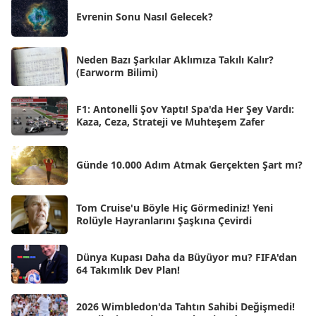
Ağu 2025
[25]
Evrenin Sonu Nasıl Gelecek?
Tem 2025
[45]
Haz 2025
[38]
Neden Bazı Şarkılar Aklımıza Takılı Kalır?
(Earworm Bilimi)
May 2025
[54]
Nis 2025
[56]
F1: Antonelli Şov Yaptı! Spa'da Her Şey Vardı:
Kaza, Ceza, Strateji ve Muhteşem Zafer
Mar 2025
[50]
Şub 2025
[57]
Günde 10.000 Adım Atmak Gerçekten Şart mı?
Oca 2025
[53]
Ara 2024
Tom Cruise'u Böyle Hiç Görmediniz! Yeni
[25]
Rolüyle Hayranlarını Şaşkına Çevirdi
Kas 2024
[33]
Dünya Kupası Daha da Büyüyor mu? FIFA'dan
Eki 2024
[46]
64 Takımlık Dev Plan!
Eyl 2024
[33]
2026 Wimbledon'da Tahtın Sahibi Değişmedi!
Ağu 2024
[10]