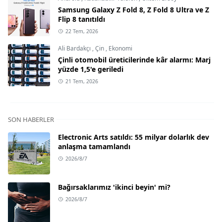
Samsung Galaxy Z Fold 8, Z Fold 8 Ultra ve Z
Flip 8 tanıtıldı
22 Tem, 2026
Ali Bardakçı
,
Çin
,
Ekonomi
Çinli otomobil üreticilerinde kâr alarmı: Marj
yüzde 1,5'e geriledi
21 Tem, 2026
SON HABERLER
Electronic Arts satıldı: 55 milyar dolarlık dev
anlaşma tamamlandı
2026/8/7
Bağırsaklarımız 'ikinci beyin' mi?
2026/8/7