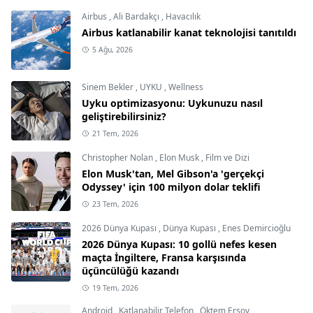
Airbus
,
Ali Bardakçı
,
Havacılık
Airbus katlanabilir kanat teknolojisi tanıtıldı
5 Ağu, 2026
Sinem Bekler
,
UYKU
,
Wellness
Uyku optimizasyonu: Uykunuzu nasıl
geliştirebilirsiniz?
21 Tem, 2026
Christopher Nolan
,
Elon Musk
,
Film ve Dizi
Elon Musk'tan, Mel Gibson'a 'gerçekçi
Odyssey' için 100 milyon dolar teklifi
23 Tem, 2026
2026 Dünya Kupası
,
Dünya Kupası
,
Enes Demircioğlu
2026 Dünya Kupası: 10 gollü nefes kesen
maçta İngiltere, Fransa karşısında
üçüncülüğü kazandı
19 Tem, 2026
Android
,
Katlanabilir Telefon
,
Öktem Ersoy