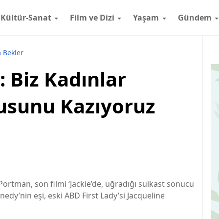
Kültür-Sanat
Film ve Dizi
Yaşam
Gündem
 Bekler
 Biz Kadınlar
yusunu Kazıyoruz
 Portman, son filmi ‘Jackie’de, uğradığı suikast sonucu
edy’nin eşi, eski ABD First Lady’si Jacqueline