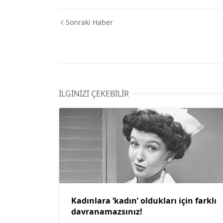
Sonraki Haber
İLGINIZI ÇEKEBILIR
Kadınlara ‘kadın’ oldukları için farklı
davranamazsınız!