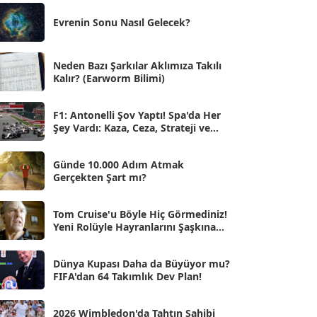
Eki 2025
[75]
Evrenin Sonu Nasıl Gelecek?
Eyl 2025
[56]
Ağu 2025
[25]
Neden Bazı Şarkılar Aklımıza Takılı
Kalır? (Earworm Bilimi)
Tem 2025
[45]
Haz 2025
[38]
F1: Antonelli Şov Yaptı! Spa'da Her
Şey Vardı: Kaza, Ceza, Strateji ve
May 2025
[54]
Muhteşem Zafer
Nis 2025
[56]
Günde 10.000 Adım Atmak
Gerçekten Şart mı?
Mar 2025
[50]
Şub 2025
[57]
Tom Cruise'u Böyle Hiç Görmediniz!
Yeni Rolüyle Hayranlarını Şaşkına
Oca 2025
Çevirdi
[53]
Ara 2024
Dünya Kupası Daha da Büyüyor mu?
[25]
FIFA'dan 64 Takımlık Dev Plan!
Kas 2024
[33]
2026 Wimbledon'da Tahtın Sahibi
Eki 2024
[46]