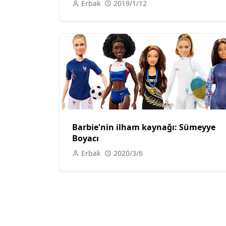
Erbak
2019/1/12
Barbie'nin ilham kaynağı: Sümeyye
Boyacı
Erbak
2020/3/6