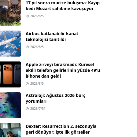
17 yıl sonra mucize buluşma: Kayıp
kedi Mozart sahibine kavuşuyor
2026/8/5
Airbus katlanabilir kanat
teknolojisi tanıtıldı
2026/8/5
Apple zirveyi bırakmadı: Küresel
akıllı telefon gelirlerinin yüzde 49'u
iPhone'dan geldi
2026/8/3
Astroloji: Ağustos 2026 burç
yorumları
2026/7/31
Dexter: Resurrection 2. sezonuyla
geri dönüyor; işte ilk görseller