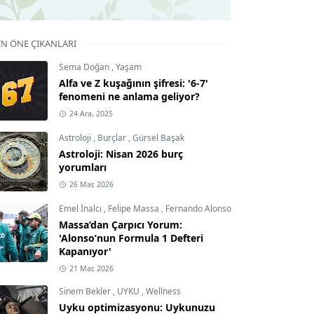
IN ÖNE ÇIKANLARI
Sema Doğan
,
Yaşam
Alfa ve Z kuşağının şifresi: '6-7'
fenomeni ne anlama geliyor?
24 Ara, 2025
Astroloji
,
Burçlar
,
Gürsel Başak
Astroloji: Nisan 2026 burç
yorumları
26 Mar, 2026
Emel İnalcı
,
Felipe Massa
,
Fernando Alonso
Massa’dan Çarpıcı Yorum:
'Alonso’nun Formula 1 Defteri
Kapanıyor'
21 Mar, 2026
Sinem Bekler
,
UYKU
,
Wellness
Uyku optimizasyonu: Uykunuzu