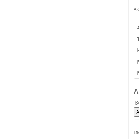
AR
A
LI