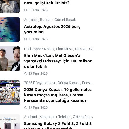
nasıl geliştirebilirsiniz?
21 Tem, 2026
Astroloji
,
Burçlar
,
Gürsel Başak
Astroloji: Ağustos 2026 burç
yorumları
31 Tem, 2026
Christopher Nolan
,
Elon Musk
,
Film ve Dizi
Elon Musk'tan, Mel Gibson'a
'gerçekçi Odyssey' için 100 milyon
dolar teklifi
23 Tem, 2026
2026 Dünya Kupası
,
Dünya Kupası
,
Enes Demircioğlu
2026 Dünya Kupası: 10 gollü nefes
kesen maçta İngiltere, Fransa
karşısında üçüncülüğü kazandı
19 Tem, 2026
Android
,
Katlanabilir Telefon
,
Öktem Ersoy
Samsung Galaxy Z Fold 8, Z Fold 8
Ultra ve Z Flip 8 tanıtıldı