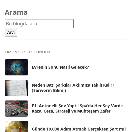
Mar 2026
[81]
Arama
Şub 2026
[71]
Oca 2026
[72]
Ara 2025
[71]
Kas 2025
[62]
LIMON SÖZLÜK GÜNDEMI
Eki 2025
[75]
Evrenin Sonu Nasıl Gelecek?
Eyl 2025
[56]
Ağu 2025
[25]
Neden Bazı Şarkılar Aklımıza Takılı Kalır?
(Earworm Bilimi)
Tem 2025
[45]
Haz 2025
[38]
F1: Antonelli Şov Yaptı! Spa'da Her Şey Vardı:
Kaza, Ceza, Strateji ve Muhteşem Zafer
May 2025
[54]
Nis 2025
[56]
Günde 10.000 Adım Atmak Gerçekten Şart mı?