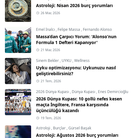
Astroloji: Nisan 2026 burç yorumları
26 Mar, 2026
Emel İnalcı
,
Felipe Massa
,
Fernando Alonso
Massa’dan Çarpıcı Yorum: 'Alonso’nun
Formula 1 Defteri Kapanıyor'
21 Mar, 2026
Sinem Bekler
,
UYKU
,
Wellness
Uyku optimizasyonu: Uykunuzu nasıl
geliştirebilirsiniz?
21 Tem, 2026
2026 Dünya Kupası
,
Dünya Kupası
,
Enes Demircioğlu
2026 Dünya Kupası: 10 gollü nefes kesen
maçta İngiltere, Fransa karşısında
üçüncülüğü kazandı
19 Tem, 2026
Astroloji
,
Burçlar
,
Gürsel Başak
Astroloji: Ağustos 2026 burç yorumları