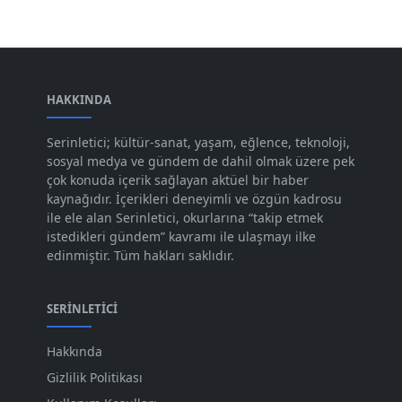
Mar 2024
[52]
Şub 2024
[50]
Oca 2024
[83]
Ara 2023
HAKKINDA
[101]
Kas 2023
[82]
Serinletici; kültür-sanat, yaşam, eğlence, teknoloji,
sosyal medya ve gündem de dahil olmak üzere pek
Eki 2023
[73]
çok konuda içerik sağlayan aktüel bir haber
Eyl 2023
kaynağıdır. İçerikleri deneyimli ve özgün kadrosu
[73]
ile ele alan Serinletici, okurlarına “takip etmek
Ağu 2023
[74]
istedikleri gündem” kavramı ile ulaşmayı ilke
edinmiştir. Tüm hakları saklıdır.
Tem 2023
[76]
Haz 2023
[78]
SERINLETICI
May 2023
[66]
Hakkında
Nis 2023
[96]
Gizlilik Politikası
Mar 2023
[79]