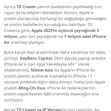
Ayrıca
TD Cowen
yatırım bankasının yayımladığı son
rapor da bu bilgileri destekliyor. Kurum, Apple’ın
üretim planlarında herhangi bir değişikliğe gitmediğini
ve üretim hedeflerini koruduğunu belirtiyor. TD
Cowen’a göre,
Apple 2025’in üçüncü çeyreğinde 3
milyon
, yılın son çeyreğinde ise
7 milyon adet iPhone
Air
üretmeyi planlıyor.
Buna karşın bazı araştırmalar daha karamsar bir tablo
çizmişti.
KeyBanc Capital
, Ekim ayında yaptığı ankette
iPhone Air’e olan ilgiyi “neredeyse sıfır” olarak
nitelendirmiş,
Nikkei Asia
ise Apple’ın iPhone Air
üretim planını azaltarak kaynaklarını iPhone 17
serisine yönlendirdiğini iddia etmişti. Hatta ünlü Apple
analisti
Ming-Chi Kuo
, iPhone Air tedarikçilerinin
üretim kapasitesinin %80 oranında düşeceğini öne
sürmüştü.
Ancak
TD Cowen ve JP Morgan
’ın son raporları, bu