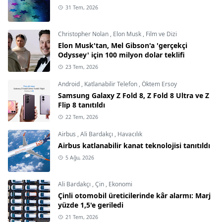
31 Tem, 2026
Christopher Nolan
,
Elon Musk
,
Film ve Dizi
Elon Musk'tan, Mel Gibson'a 'gerçekçi
Odyssey' için 100 milyon dolar teklifi
23 Tem, 2026
Android
,
Katlanabilir Telefon
,
Öktem Ersoy
Samsung Galaxy Z Fold 8, Z Fold 8 Ultra ve Z
Flip 8 tanıtıldı
22 Tem, 2026
Airbus
,
Ali Bardakçı
,
Havacılık
Airbus katlanabilir kanat teknolojisi tanıtıldı
5 Ağu, 2026
Ali Bardakçı
,
Çin
,
Ekonomi
Çinli otomobil üreticilerinde kâr alarmı: Marj
yüzde 1,5'e geriledi
21 Tem, 2026