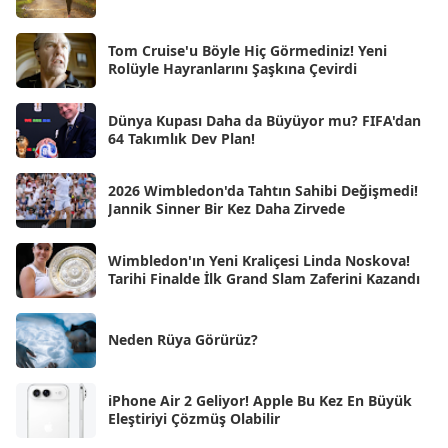
Mar 2025
[50]
Şub 2025
[57]
Tom Cruise'u Böyle Hiç Görmediniz! Yeni
Rolüyle Hayranlarını Şaşkına Çevirdi
Oca 2025
[53]
Ara 2024
Dünya Kupası Daha da Büyüyor mu? FIFA'dan
[25]
64 Takımlık Dev Plan!
Kas 2024
[33]
2026 Wimbledon'da Tahtın Sahibi Değişmedi!
Eki 2024
[46]
Jannik Sinner Bir Kez Daha Zirvede
Eyl 2024
[33]
Wimbledon'ın Yeni Kraliçesi Linda Noskova!
Ağu 2024
[10]
Tarihi Finalde İlk Grand Slam Zaferini Kazandı
Tem 2024
[21]
Haz 2024
Neden Rüya Görürüz?
[30]
May 2024
[90]
iPhone Air 2 Geliyor! Apple Bu Kez En Büyük
Nis 2024
[59]
Eleştiriyi Çözmüş Olabilir