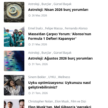
Astroloji
,
Burçlar
,
Gürsel Başak
Astroloji: Nisan 2026 burç yorumları
26 Mar, 2026
Emel İnalcı
,
Felipe Massa
,
Fernando Alonso
Massa’dan Çarpıcı Yorum: 'Alonso’nun
Formula 1 Defteri Kapanıyor'
21 Mar, 2026
Astroloji
,
Burçlar
,
Gürsel Başak
Astroloji: Ağustos 2026 burç yorumları
31 Tem, 2026
Sinem Bekler
,
UYKU
,
Wellness
Uyku optimizasyonu: Uykunuzu nasıl
geliştirebilirsiniz?
21 Tem, 2026
Christopher Nolan
,
Elon Musk
,
Film ve Dizi
Elon Musk'tan, Mel Gibson'a 'gerçekçi