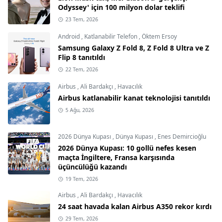
Odyssey' için 100 milyon dolar teklifi
23 Tem, 2026
Android
,
Katlanabilir Telefon
,
Öktem Ersoy
Samsung Galaxy Z Fold 8, Z Fold 8 Ultra ve Z
Flip 8 tanıtıldı
22 Tem, 2026
Airbus
,
Ali Bardakçı
,
Havacılık
Airbus katlanabilir kanat teknolojisi tanıtıldı
5 Ağu, 2026
2026 Dünya Kupası
,
Dünya Kupası
,
Enes Demircioğlu
2026 Dünya Kupası: 10 gollü nefes kesen
maçta İngiltere, Fransa karşısında
üçüncülüğü kazandı
19 Tem, 2026
Airbus
,
Ali Bardakçı
,
Havacılık
24 saat havada kalan Airbus A350 rekor kırdı
29 Tem, 2026