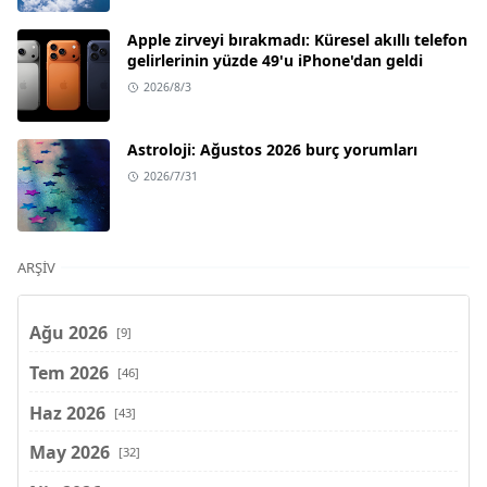
Apple zirveyi bırakmadı: Küresel akıllı telefon
gelirlerinin yüzde 49'u iPhone'dan geldi
2026/8/3
Astroloji: Ağustos 2026 burç yorumları
2026/7/31
ARŞIV
Ağu 2026
[9]
Tem 2026
[46]
Haz 2026
[43]
May 2026
[32]