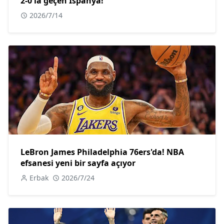
2-0'la geçen İspanya!
2026/7/14
LeBron James Philadelphia 76ers'da! NBA
efsanesi yeni bir sayfa açıyor
Erbak
2026/7/24