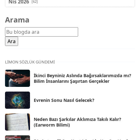
Nis 2026
[62]
Mar 2026
[81]
Arama
Şub 2026
[71]
Oca 2026
[72]
Ara 2025
[71]
Kas 2025
[62]
LIMON SÖZLÜK GÜNDEMI
Eki 2025
[75]
İkinci Beyniniz Aslında Bağırsaklarımızda mı?
Eyl 2025
Bilim İnsanlarını Şaşırtan Gerçekler
[56]
Ağu 2025
[25]
Evrenin Sonu Nasıl Gelecek?
Tem 2025
[45]
Haz 2025
[38]
Neden Bazı Şarkılar Aklımıza Takılı Kalır?
(Earworm Bilimi)
May 2025
[54]
Nis 2025
[56]