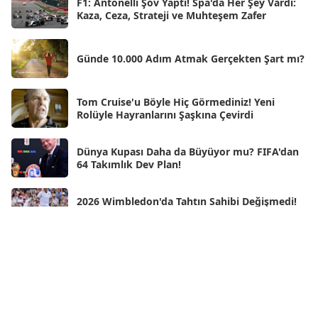
F1: Antonelli Şov Yaptı! Spa'da Her Şey Vardı:
Kaza, Ceza, Strateji ve Muhteşem Zafer
Mar 2025
[50]
Şub 2025
[57]
Günde 10.000 Adım Atmak Gerçekten Şart mı?
Oca 2025
[53]
Ara 2024
Tom Cruise'u Böyle Hiç Görmediniz! Yeni
[25]
Rolüyle Hayranlarını Şaşkına Çevirdi
Kas 2024
[33]
Dünya Kupası Daha da Büyüyor mu? FIFA'dan
Eki 2024
[46]
64 Takımlık Dev Plan!
Eyl 2024
[33]
2026 Wimbledon'da Tahtın Sahibi Değişmedi!
Ağu 2024
[10]
Jannik Sinner Bir Kez Daha Zirvede
Tem 2024
[21]
Wimbledon'ın Yeni Kraliçesi Linda Noskova!
Haz 2024
[30]
Tarihi Finalde İlk Grand Slam Zaferini Kazandı
May 2024
[90]
Neden Rüya Görürüz?
Nis 2024
[59]