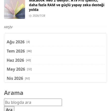
MacBook Neo 2 Geliyor: A19 Pro işlemci,
daha fazla RAM ve güçlü yapay zeka desteği
yolda
2026/7/28
ARŞIV
Ağu 2026
[4]
Tem 2026
[46]
Haz 2026
[43]
May 2026
[32]
Nis 2026
[62]
Mar 2026
[81]
Arama
Şub 2026
[71]
Oca 2026
[72]