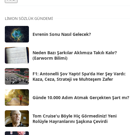
Ara 2025
[71]
Kas 2025
[62]
LIMON SÖZLÜK GÜNDEMI
Eki 2025
[75]
Evrenin Sonu Nasıl Gelecek?
Eyl 2025
[56]
Ağu 2025
[25]
Neden Bazı Şarkılar Aklımıza Takılı Kalır?
(Earworm Bilimi)
Tem 2025
[45]
Haz 2025
[38]
F1: Antonelli Şov Yaptı! Spa'da Her Şey Vardı:
Kaza, Ceza, Strateji ve Muhteşem Zafer
May 2025
[54]
Nis 2025
[56]
Günde 10.000 Adım Atmak Gerçekten Şart mı?
Mar 2025
[50]
Şub 2025
[57]
Tom Cruise'u Böyle Hiç Görmediniz! Yeni
Rolüyle Hayranlarını Şaşkına Çevirdi
Oca 2025
[53]