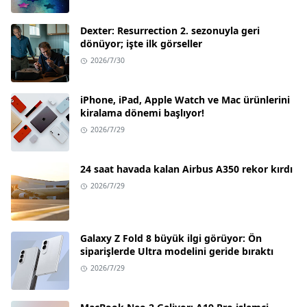
Dexter: Resurrection 2. sezonuyla geri
dönüyor; işte ilk görseller
2026/7/30
iPhone, iPad, Apple Watch ve Mac ürünlerini
kiralama dönemi başlıyor!
2026/7/29
24 saat havada kalan Airbus A350 rekor kırdı
2026/7/29
Galaxy Z Fold 8 büyük ilgi görüyor: Ön
siparişlerde Ultra modelini geride bıraktı
2026/7/29