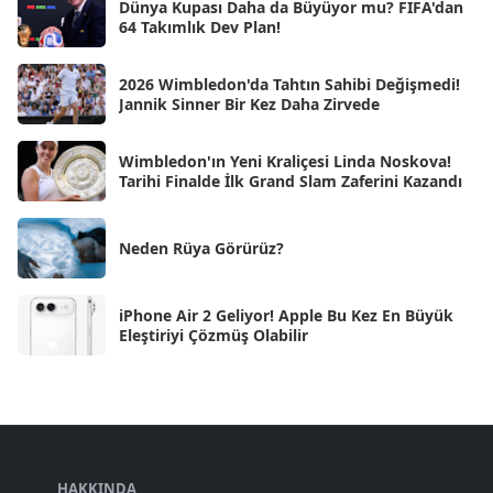
Ara 2024
Dünya Kupası Daha da Büyüyor mu? FIFA'dan
[25]
64 Takımlık Dev Plan!
Kas 2024
[33]
2026 Wimbledon'da Tahtın Sahibi Değişmedi!
Eki 2024
[46]
Jannik Sinner Bir Kez Daha Zirvede
Eyl 2024
[33]
Wimbledon'ın Yeni Kraliçesi Linda Noskova!
Ağu 2024
[10]
Tarihi Finalde İlk Grand Slam Zaferini Kazandı
Tem 2024
[21]
Haz 2024
Neden Rüya Görürüz?
[30]
May 2024
[90]
iPhone Air 2 Geliyor! Apple Bu Kez En Büyük
Nis 2024
[59]
Eleştiriyi Çözmüş Olabilir
Mar 2024
[52]
Şub 2024
[50]
Oca 2024
[83]
Ara 2023
HAKKINDA
[101]