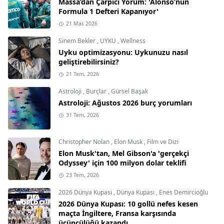
Massa’dan Çarpıcı Yorum: 'Alonso’nun
Formula 1 Defteri Kapanıyor'
21 Mar, 2026
Sinem Bekler
,
UYKU
,
Wellness
Uyku optimizasyonu: Uykunuzu nasıl
geliştirebilirsiniz?
21 Tem, 2026
Astroloji
,
Burçlar
,
Gürsel Başak
Astroloji: Ağustos 2026 burç yorumları
31 Tem, 2026
Christopher Nolan
,
Elon Musk
,
Film ve Dizi
Elon Musk'tan, Mel Gibson'a 'gerçekçi
Odyssey' için 100 milyon dolar teklifi
23 Tem, 2026
2026 Dünya Kupası
,
Dünya Kupası
,
Enes Demircioğlu
2026 Dünya Kupası: 10 gollü nefes kesen
maçta İngiltere, Fransa karşısında
üçüncülüğü kazandı