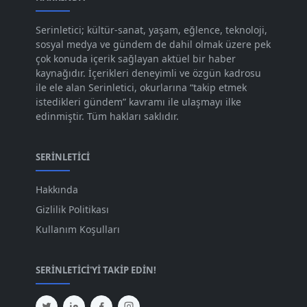
Kas 2023
[82]
Serinletici; kültür-sanat, yaşam, eğlence, teknoloji,
sosyal medya ve gündem de dahil olmak üzere pek
Eki 2023
[73]
çok konuda içerik sağlayan aktüel bir haber
Eyl 2023
kaynağıdır. İçerikleri deneyimli ve özgün kadrosu
[73]
ile ele alan Serinletici, okurlarına “takip etmek
Ağu 2023
[74]
istedikleri gündem” kavramı ile ulaşmayı ilke
edinmiştir. Tüm hakları saklıdır.
Tem 2023
[76]
Haz 2023
[78]
SERINLETICI
May 2023
[66]
Hakkında
Nis 2023
[96]
Gizlilik Politikası
Mar 2023
[79]
Kullanım Koşulları
Şub 2023
[44]
SERINLETICI'YI TAKIP EDIN!
Oca 2023
[87]
Ara 2022
[82]