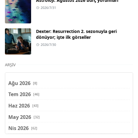
Astroloji: Ağustos 2026 burç yorumları
2026/7/31
Dexter: Resurrection 2. sezonuyla geri
dönüyor; işte ilk görseller
2026/7/30
ARŞIV
Ağu 2026
[8]
Tem 2026
[46]
Haz 2026
[43]
May 2026
[32]
Nis 2026
[62]