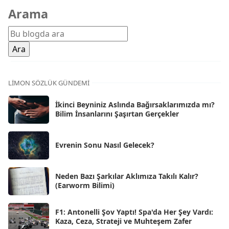
Mar 2026
[81]
Arama
Şub 2026
[71]
Oca 2026
[72]
Ara 2025
[71]
Kas 2025
[62]
LIMON SÖZLÜK GÜNDEMI
Eki 2025
[75]
İkinci Beyniniz Aslında Bağırsaklarımızda mı?
Eyl 2025
Bilim İnsanlarını Şaşırtan Gerçekler
[56]
Ağu 2025
[25]
Evrenin Sonu Nasıl Gelecek?
Tem 2025
[45]
Haz 2025
[38]
Neden Bazı Şarkılar Aklımıza Takılı Kalır?
(Earworm Bilimi)
May 2025
[54]
Nis 2025
[56]
F1: Antonelli Şov Yaptı! Spa'da Her Şey Vardı:
Kaza, Ceza, Strateji ve Muhteşem Zafer
Mar 2025
[50]