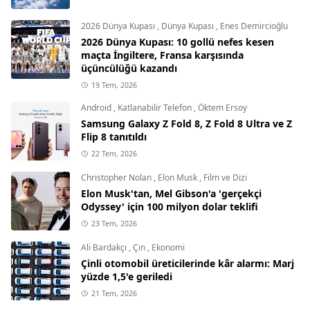
2026 Dünya Kupası
,
Dünya Kupası
,
Enes Demircioğlu
2026 Dünya Kupası: 10 gollü nefes kesen
maçta İngiltere, Fransa karşısında
üçüncülüğü kazandı
19 Tem, 2026
Android
,
Katlanabilir Telefon
,
Öktem Ersoy
Samsung Galaxy Z Fold 8, Z Fold 8 Ultra ve Z
Flip 8 tanıtıldı
22 Tem, 2026
Christopher Nolan
,
Elon Musk
,
Film ve Dizi
Elon Musk'tan, Mel Gibson'a 'gerçekçi
Odyssey' için 100 milyon dolar teklifi
23 Tem, 2026
Ali Bardakçı
,
Çin
,
Ekonomi
Çinli otomobil üreticilerinde kâr alarmı: Marj
yüzde 1,5'e geriledi
21 Tem, 2026