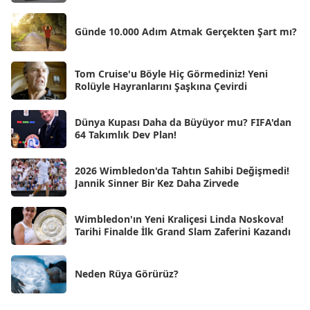
Şub 2025
[57]
Günde 10.000 Adım Atmak Gerçekten Şart mı?
Oca 2025
[53]
Ara 2024
Tom Cruise'u Böyle Hiç Görmediniz! Yeni
[25]
Rolüyle Hayranlarını Şaşkına Çevirdi
Kas 2024
[33]
Dünya Kupası Daha da Büyüyor mu? FIFA'dan
Eki 2024
[46]
64 Takımlık Dev Plan!
Eyl 2024
[33]
2026 Wimbledon'da Tahtın Sahibi Değişmedi!
Ağu 2024
[10]
Jannik Sinner Bir Kez Daha Zirvede
Tem 2024
[21]
Wimbledon'ın Yeni Kraliçesi Linda Noskova!
Haz 2024
[30]
Tarihi Finalde İlk Grand Slam Zaferini Kazandı
May 2024
[90]
Neden Rüya Görürüz?
Nis 2024
[59]
Mar 2024
[52]