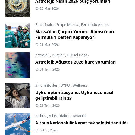
Astroloji: Nisan 2026 burç yorumları
26 Mar, 2026
Emel İnalcı
,
Felipe Massa
,
Fernando Alonso
Massa’dan Çarpıcı Yorum: 'Alonso’nun
Formula 1 Defteri Kapanıyor'
21 Mar, 2026
Astroloji
,
Burçlar
,
Gürsel Başak
Astroloji: Ağustos 2026 burç yorumları
31 Tem, 2026
Sinem Bekler
,
UYKU
,
Wellness
Uyku optimizasyonu: Uykunuzu nasıl
geliştirebilirsiniz?
21 Tem, 2026
Airbus
,
Ali Bardakçı
,
Havacılık
Airbus katlanabilir kanat teknolojisi tanıtıldı
5 Ağu, 2026