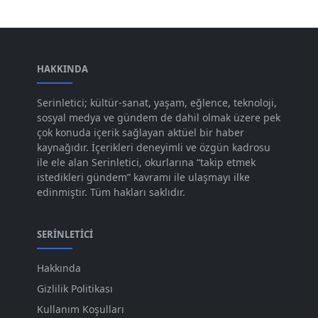
Şub 2024
[50]
Oca 2024
[83]
Ara 2023
HAKKINDA
[101]
Kas 2023
[82]
Serinletici; kültür-sanat, yaşam, eğlence, teknoloji,
sosyal medya ve gündem de dahil olmak üzere pek
Eki 2023
[73]
çok konuda içerik sağlayan aktüel bir haber
Eyl 2023
kaynağıdır. İçerikleri deneyimli ve özgün kadrosu
[73]
ile ele alan Serinletici, okurlarına “takip etmek
Ağu 2023
[74]
istedikleri gündem” kavramı ile ulaşmayı ilke
edinmiştir. Tüm hakları saklıdır.
Tem 2023
[76]
Haz 2023
[78]
SERINLETICI
May 2023
[66]
Hakkında
Nis 2023
[96]
Gizlilik Politikası
Mar 2023
[79]
Kullanım Koşulları