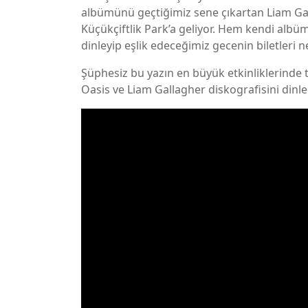
albümünü geçtiğimiz sene çıkartan Liam Gall
Küçükçiftlik Park’a geliyor. Hem kendi albü
dinleyip eşlik edeceğimiz gecenin biletleri 
Şüphesiz bu yazın en büyük etkinliklerinde
Oasis ve Liam Gallagher diskografisini dinl