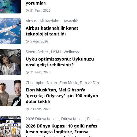
yorumları
31 Tem, 2026
Airbus
,
Ali Bardakçı
,
Havacılık
Airbus katlanabilir kanat
teknolojisi tanıtıldı
5 Ağu, 2026
Sinem Bekler
,
UYKU
,
Wellness
Uyku optimizasyonu: Uykunuzu
nasıl geliştirebilirsiniz?
21 Tem, 2026
Christopher Nolan
,
Elon Musk
,
Film ve Dizi
Elon Musk'tan, Mel Gibson'a
'gerçekçi Odyssey' için 100 milyon
dolar teklifi
23 Tem, 2026
2026 Dünya Kupası
,
Dünya Kupası
,
Enes Demircioğlu
2026 Dünya Kupası: 10 gollü nefes
kesen maçta İngiltere, Fransa