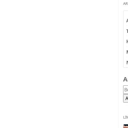
AR
A
LI