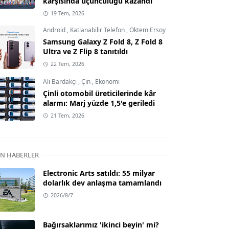
karşısında üçüncülüğü kazandı
19 Tem, 2026
Android
,
Katlanabilir Telefon
,
Öktem Ersoy
Samsung Galaxy Z Fold 8, Z Fold 8
Ultra ve Z Flip 8 tanıtıldı
22 Tem, 2026
Ali Bardakçı
,
Çin
,
Ekonomi
Çinli otomobil üreticilerinde kâr
alarmı: Marj yüzde 1,5'e geriledi
21 Tem, 2026
N HABERLER
Electronic Arts satıldı: 55 milyar
dolarlık dev anlaşma tamamlandı
2026/8/7
Bağırsaklarımız 'ikinci beyin' mi?