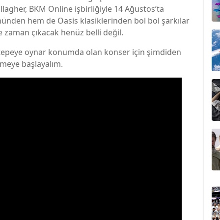
agher, BKM Online işbirliğiyle 14 Ağustos’ta
münden hem de Oasis klasiklerinden bol bol şarkılar
ne zaman çıkacak henüz belli değil.
 tepeye oynar konumda olan konser için şimdiden
emeye başlayalım.