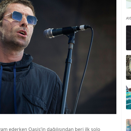
AY
am ederken Oasis’in dağılışından beri ilk solo