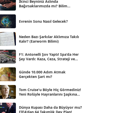
İkinci Beyniniz Aslında
Bağırsaklarımızda mı? Bilim
Eyl 2025
[56]
İnsanlarını Şaşırtan Gerçekler
Ağu 2025
[25]
Evrenin Sonu Nasıl Gelecek?
Tem 2025
[45]
Haz 2025
[38]
Neden Bazı Şarkılar Aklımıza Takılı
Kalır? (Earworm Bilimi)
May 2025
[54]
Nis 2025
[56]
F1: Antonelli Şov Yaptı! Spa'da Her
Şey Vardı: Kaza, Ceza, Strateji ve
Mar 2025
[50]
Muhteşem Zafer
Şub 2025
[57]
Günde 10.000 Adım Atmak
Gerçekten Şart mı?
Oca 2025
[53]
Ara 2024
Tom Cruise'u Böyle Hiç Görmediniz!
[25]
Yeni Rolüyle Hayranlarını Şaşkına
Çevirdi
Kas 2024
[33]
Dünya Kupası Daha da Büyüyor mu?
Eki 2024
[46]
FIFA'dan 64 Takımlık Dev Plan!