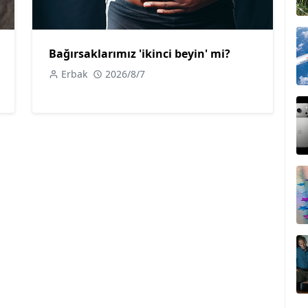
Bağırsaklarımız 'ikinci beyin' mi?
Erbak
2026/8/7