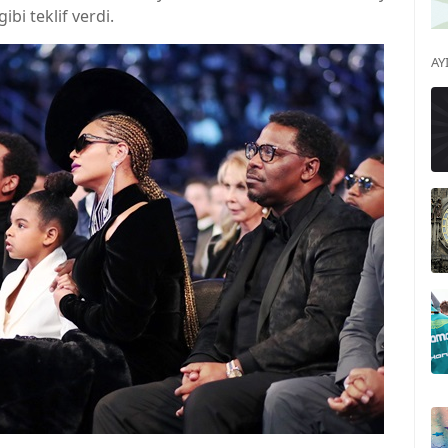
ibi teklif verdi.
AY