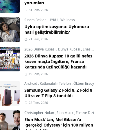
yorumları
31 Tem, 2026
Sinem Bekler
,
UYKU
,
Wellness
Uyku optimizasyonu: Uykunuzu
nasıl geliştirebilirsiniz?
21 Tem, 2026
2026 Dünya Kupası
,
Dünya Kupası
,
Enes Demircioğlu
2026 Dünya Kupası: 10 gollü nefes
kesen maçta İngiltere, Fransa
karşısında üçüncülüğü kazandı
19 Tem, 2026
Android
,
Katlanabilir Telefon
,
Öktem Ersoy
Samsung Galaxy Z Fold 8, Z Fold 8
Ultra ve Z Flip 8 tanıtıldı
22 Tem, 2026
Christopher Nolan
,
Elon Musk
,
Film ve Dizi
Elon Musk'tan, Mel Gibson'a
'gerçekçi Odyssey' için 100 milyon