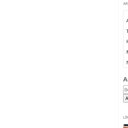
AR
A
LI