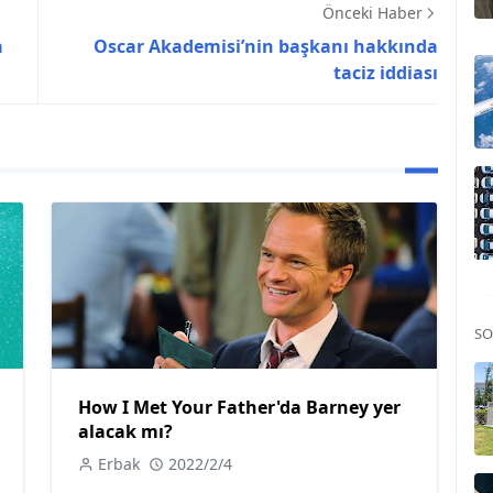
Önceki Haber
a
Oscar Akademisi’nin başkanı hakkında
taciz iddiası
SO
How I Met Your Father'da Barney yer
alacak mı?
Erbak
2022/2/4