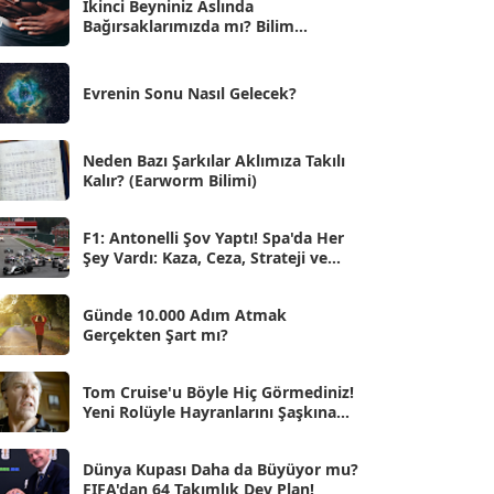
İkinci Beyniniz Aslında
Bağırsaklarımızda mı? Bilim
Eyl 2025
[56]
İnsanlarını Şaşırtan Gerçekler
Ağu 2025
[25]
Evrenin Sonu Nasıl Gelecek?
Tem 2025
[45]
Haz 2025
[38]
Neden Bazı Şarkılar Aklımıza Takılı
Kalır? (Earworm Bilimi)
May 2025
[54]
Nis 2025
[56]
F1: Antonelli Şov Yaptı! Spa'da Her
Şey Vardı: Kaza, Ceza, Strateji ve
Mar 2025
[50]
Muhteşem Zafer
Şub 2025
[57]
Günde 10.000 Adım Atmak
Gerçekten Şart mı?
Oca 2025
[53]
Ara 2024
Tom Cruise'u Böyle Hiç Görmediniz!
[25]
Yeni Rolüyle Hayranlarını Şaşkına
Çevirdi
Kas 2024
[33]
Dünya Kupası Daha da Büyüyor mu?
Eki 2024
[46]
FIFA'dan 64 Takımlık Dev Plan!