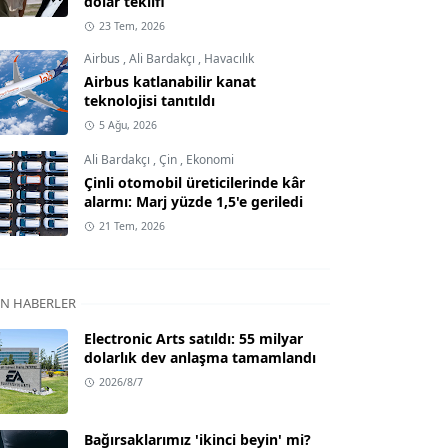
dolar teklifi
23 Tem, 2026
Airbus
,
Ali Bardakçı
,
Havacılık
Airbus katlanabilir kanat
teknolojisi tanıtıldı
5 Ağu, 2026
Ali Bardakçı
,
Çin
,
Ekonomi
Çinli otomobil üreticilerinde kâr
alarmı: Marj yüzde 1,5'e geriledi
21 Tem, 2026
N HABERLER
Electronic Arts satıldı: 55 milyar
dolarlık dev anlaşma tamamlandı
2026/8/7
Bağırsaklarımız 'ikinci beyin' mi?