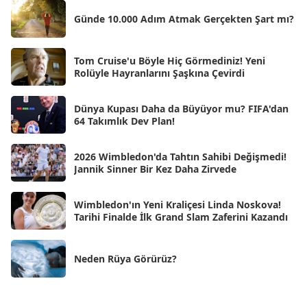
Şub 2025
[57]
Günde 10.000 Adım Atmak Gerçekten Şart mı?
Oca 2025
[53]
Ara 2024
Tom Cruise'u Böyle Hiç Görmediniz! Yeni
[25]
Rolüyle Hayranlarını Şaşkına Çevirdi
Kas 2024
[33]
Dünya Kupası Daha da Büyüyor mu? FIFA'dan
Eki 2024
[46]
64 Takımlık Dev Plan!
Eyl 2024
[33]
2026 Wimbledon'da Tahtın Sahibi Değişmedi!
Ağu 2024
[10]
Jannik Sinner Bir Kez Daha Zirvede
Tem 2024
[21]
Wimbledon'ın Yeni Kraliçesi Linda Noskova!
Haz 2024
[30]
Tarihi Finalde İlk Grand Slam Zaferini Kazandı
May 2024
[90]
Neden Rüya Görürüz?
Nis 2024
[59]
Mar 2024
[52]