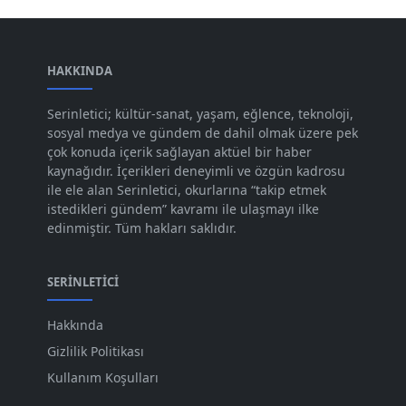
Şub 2024
[50]
Oca 2024
[83]
Ara 2023
HAKKINDA
[101]
Kas 2023
[82]
Serinletici; kültür-sanat, yaşam, eğlence, teknoloji,
sosyal medya ve gündem de dahil olmak üzere pek
Eki 2023
[73]
çok konuda içerik sağlayan aktüel bir haber
Eyl 2023
kaynağıdır. İçerikleri deneyimli ve özgün kadrosu
[73]
ile ele alan Serinletici, okurlarına “takip etmek
Ağu 2023
[74]
istedikleri gündem” kavramı ile ulaşmayı ilke
edinmiştir. Tüm hakları saklıdır.
Tem 2023
[76]
Haz 2023
[78]
SERINLETICI
May 2023
[66]
Hakkında
Nis 2023
[96]
Gizlilik Politikası
Mar 2023
[79]
Kullanım Koşulları
Şub 2023
[44]