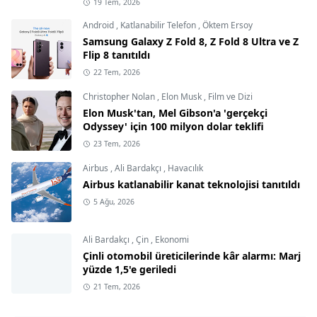
19 Tem, 2026
Android
,
Katlanabilir Telefon
,
Öktem Ersoy
Samsung Galaxy Z Fold 8, Z Fold 8 Ultra ve Z
Flip 8 tanıtıldı
22 Tem, 2026
Christopher Nolan
,
Elon Musk
,
Film ve Dizi
Elon Musk'tan, Mel Gibson'a 'gerçekçi
Odyssey' için 100 milyon dolar teklifi
23 Tem, 2026
Airbus
,
Ali Bardakçı
,
Havacılık
Airbus katlanabilir kanat teknolojisi tanıtıldı
5 Ağu, 2026
Ali Bardakçı
,
Çin
,
Ekonomi
Çinli otomobil üreticilerinde kâr alarmı: Marj
yüzde 1,5'e geriledi
21 Tem, 2026