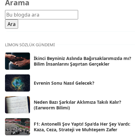
Arama
Şub 2026
[71]
Oca 2026
[72]
Ara 2025
[71]
Kas 2025
[62]
LIMON SÖZLÜK GÜNDEMI
Eki 2025
[75]
İkinci Beyniniz Aslında Bağırsaklarımızda mı?
Eyl 2025
Bilim İnsanlarını Şaşırtan Gerçekler
[56]
Ağu 2025
[25]
Evrenin Sonu Nasıl Gelecek?
Tem 2025
[45]
Haz 2025
[38]
Neden Bazı Şarkılar Aklımıza Takılı Kalır?
(Earworm Bilimi)
May 2025
[54]
Nis 2025
[56]
F1: Antonelli Şov Yaptı! Spa'da Her Şey Vardı:
Kaza, Ceza, Strateji ve Muhteşem Zafer
Mar 2025
[50]