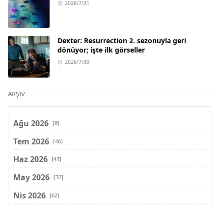
2026/7/31
Dexter: Resurrection 2. sezonuyla geri
dönüyor; işte ilk görseller
2026/7/30
ARŞIV
Ağu 2026
[8]
Tem 2026
[46]
Haz 2026
[43]
May 2026
[32]
Nis 2026
[62]
Mar 2026
[81]