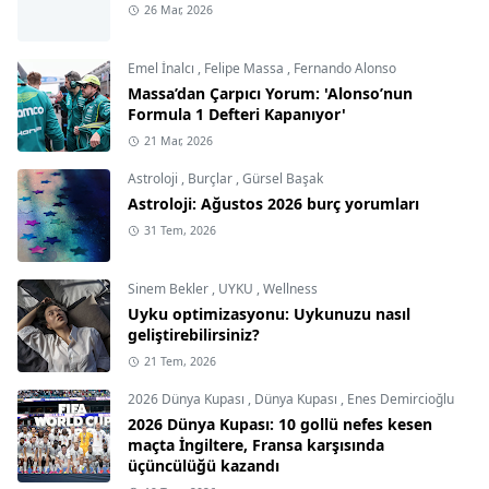
26 Mar, 2026
Emel İnalcı
,
Felipe Massa
,
Fernando Alonso
Massa’dan Çarpıcı Yorum: 'Alonso’nun
Formula 1 Defteri Kapanıyor'
21 Mar, 2026
Astroloji
,
Burçlar
,
Gürsel Başak
Astroloji: Ağustos 2026 burç yorumları
31 Tem, 2026
Sinem Bekler
,
UYKU
,
Wellness
Uyku optimizasyonu: Uykunuzu nasıl
geliştirebilirsiniz?
21 Tem, 2026
2026 Dünya Kupası
,
Dünya Kupası
,
Enes Demircioğlu
2026 Dünya Kupası: 10 gollü nefes kesen
maçta İngiltere, Fransa karşısında
üçüncülüğü kazandı