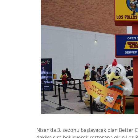
Nisan’da 3. sezonu başlayacak olan Better Cal
dakika sıra bekleyerek restorana girip Los Po