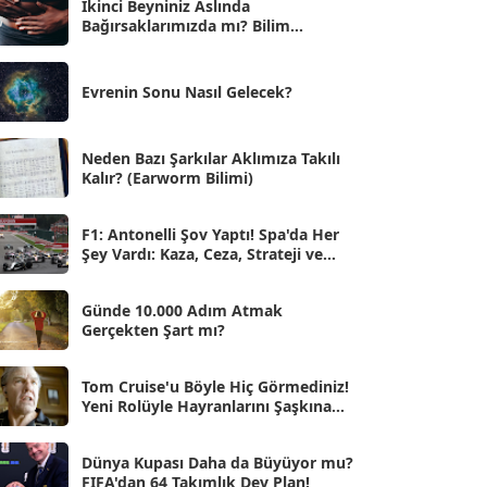
İkinci Beyniniz Aslında
Bağırsaklarımızda mı? Bilim
Eyl 2025
[56]
İnsanlarını Şaşırtan Gerçekler
Ağu 2025
[25]
Evrenin Sonu Nasıl Gelecek?
Tem 2025
[45]
Haz 2025
[38]
Neden Bazı Şarkılar Aklımıza Takılı
Kalır? (Earworm Bilimi)
May 2025
[54]
Nis 2025
[56]
F1: Antonelli Şov Yaptı! Spa'da Her
Şey Vardı: Kaza, Ceza, Strateji ve
Mar 2025
[50]
Muhteşem Zafer
Şub 2025
[57]
Günde 10.000 Adım Atmak
Gerçekten Şart mı?
Oca 2025
[53]
Ara 2024
Tom Cruise'u Böyle Hiç Görmediniz!
[25]
Yeni Rolüyle Hayranlarını Şaşkına
Çevirdi
Kas 2024
[33]
Dünya Kupası Daha da Büyüyor mu?
Eki 2024
[46]
FIFA'dan 64 Takımlık Dev Plan!