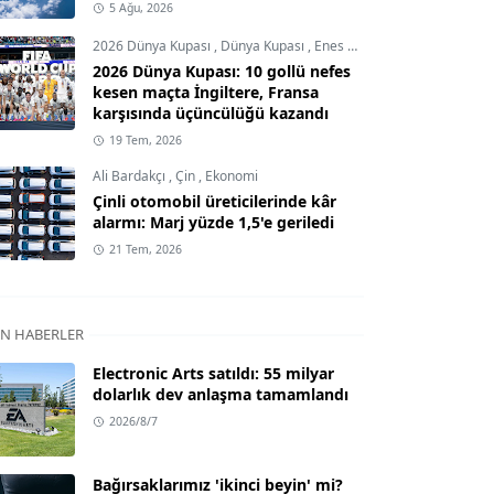
5 Ağu, 2026
2026 Dünya Kupası
,
Dünya Kupası
,
Enes Demircioğlu
2026 Dünya Kupası: 10 gollü nefes
kesen maçta İngiltere, Fransa
karşısında üçüncülüğü kazandı
19 Tem, 2026
Ali Bardakçı
,
Çin
,
Ekonomi
Çinli otomobil üreticilerinde kâr
alarmı: Marj yüzde 1,5'e geriledi
21 Tem, 2026
N HABERLER
Electronic Arts satıldı: 55 milyar
dolarlık dev anlaşma tamamlandı
2026/8/7
Bağırsaklarımız 'ikinci beyin' mi?