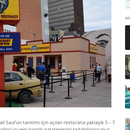
AY
l Saul’un tanıtımı için açılan restorana yaklaşık 5 – 7
llos’un yeni kıvırlık patateslerini tadabiliyorsunuz.