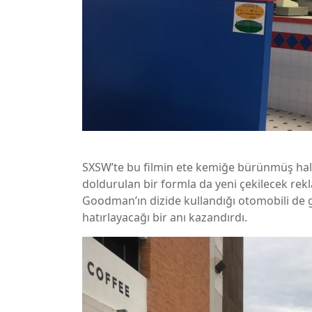
SXSW’te bu filmin ete kemiğe bürünmüş hali
doldurulan bir formla da yeni çekilecek rek
Goodman’ın dizide kullandığı otomobili de ge
hatırlayacağı bir anı kazandırdı.