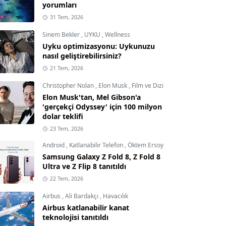
yorumları
31 Tem, 2026
Sinem Bekler
,
UYKU
,
Wellness
Uyku optimizasyonu: Uykunuzu
nasıl geliştirebilirsiniz?
21 Tem, 2026
Christopher Nolan
,
Elon Musk
,
Film ve Dizi
Elon Musk'tan, Mel Gibson'a
'gerçekçi Odyssey' için 100 milyon
dolar teklifi
23 Tem, 2026
Android
,
Katlanabilir Telefon
,
Öktem Ersoy
Samsung Galaxy Z Fold 8, Z Fold 8
Ultra ve Z Flip 8 tanıtıldı
22 Tem, 2026
Airbus
,
Ali Bardakçı
,
Havacılık
Airbus katlanabilir kanat
teknolojisi tanıtıldı