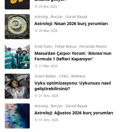
24 Ara, 2025
Astroloji
,
Burçlar
,
Gürsel Başak
Astroloji: Nisan 2026 burç yorumları
26 Mar, 2026
Emel İnalcı
,
Felipe Massa
,
Fernando Alonso
Massa’dan Çarpıcı Yorum: 'Alonso’nun
Formula 1 Defteri Kapanıyor'
21 Mar, 2026
Sinem Bekler
,
UYKU
,
Wellness
Uyku optimizasyonu: Uykunuzu nasıl
geliştirebilirsiniz?
21 Tem, 2026
Astroloji
,
Burçlar
,
Gürsel Başak
Astroloji: Ağustos 2026 burç yorumları
31 Tem, 2026