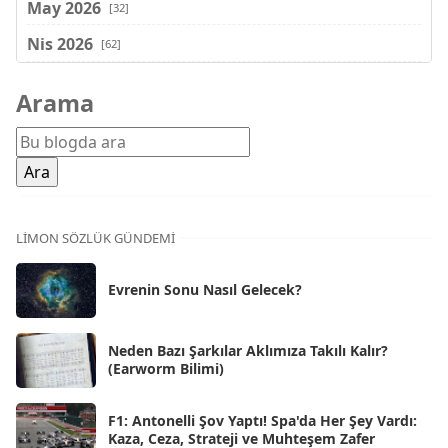
May 2026
[32]
Nis 2026
[62]
Mar 2026
[81]
Arama
Şub 2026
[71]
Oca 2026
[72]
Ara 2025
[71]
Kas 2025
[62]
LIMON SÖZLÜK GÜNDEMI
Eki 2025
[75]
Evrenin Sonu Nasıl Gelecek?
Eyl 2025
[56]
Ağu 2025
[25]
Neden Bazı Şarkılar Aklımıza Takılı Kalır?
(Earworm Bilimi)
Tem 2025
[45]
Haz 2025
[38]
F1: Antonelli Şov Yaptı! Spa'da Her Şey Vardı:
Kaza, Ceza, Strateji ve Muhteşem Zafer
May 2025
[54]