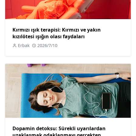
Kırmızı ışık terapisi: Kırmızı ve yakın
kızılötesi ışığın olası faydaları
Erbak
2026/7/10
Dopamin detoksu: Sürekli uyarılardan
uzaklaşmak odaklanmayı gerçekten