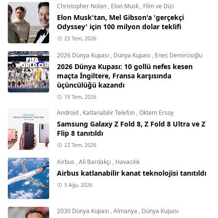
Christopher Nolan
,
Elon Musk
,
Film ve Dizi
Elon Musk'tan, Mel Gibson'a 'gerçekçi
Odyssey' için 100 milyon dolar teklifi
23 Tem, 2026
2026 Dünya Kupası
,
Dünya Kupası
,
Enes Demircioğlu
2026 Dünya Kupası: 10 gollü nefes kesen
maçta İngiltere, Fransa karşısında
üçüncülüğü kazandı
19 Tem, 2026
Android
,
Katlanabilir Telefon
,
Öktem Ersoy
Samsung Galaxy Z Fold 8, Z Fold 8 Ultra ve Z
Flip 8 tanıtıldı
22 Tem, 2026
Airbus
,
Ali Bardakçı
,
Havacılık
Airbus katlanabilir kanat teknolojisi tanıtıldı
5 Ağu, 2026
2030 Dünya Kupası
,
Almanya
,
Dünya Kupası