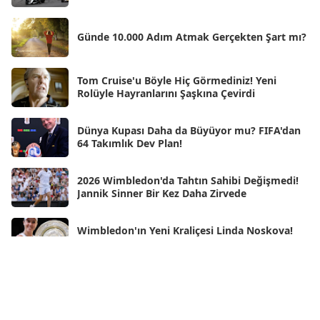
Nis 2025
[56]
Günde 10.000 Adım Atmak Gerçekten Şart mı?
Mar 2025
[50]
Şub 2025
[57]
Tom Cruise'u Böyle Hiç Görmediniz! Yeni
Rolüyle Hayranlarını Şaşkına Çevirdi
Oca 2025
[53]
Ara 2024
Dünya Kupası Daha da Büyüyor mu? FIFA'dan
[25]
64 Takımlık Dev Plan!
Kas 2024
[33]
2026 Wimbledon'da Tahtın Sahibi Değişmedi!
Eki 2024
[46]
Jannik Sinner Bir Kez Daha Zirvede
Eyl 2024
[33]
Wimbledon'ın Yeni Kraliçesi Linda Noskova!
Ağu 2024
[10]
Tarihi Finalde İlk Grand Slam Zaferini Kazandı
Tem 2024
[21]
Haz 2024
Neden Rüya Görürüz?
[30]
May 2024
[90]