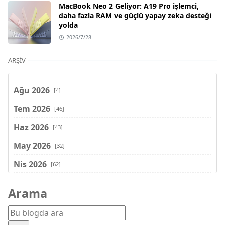
MacBook Neo 2 Geliyor: A19 Pro işlemci,
daha fazla RAM ve güçlü yapay zeka desteği
yolda
2026/7/28
ARŞIV
Ağu 2026
[4]
Tem 2026
[46]
Haz 2026
[43]
May 2026
[32]
Nis 2026
[62]
Mar 2026
[81]
Arama
Şub 2026
[71]
Oca 2026
[72]