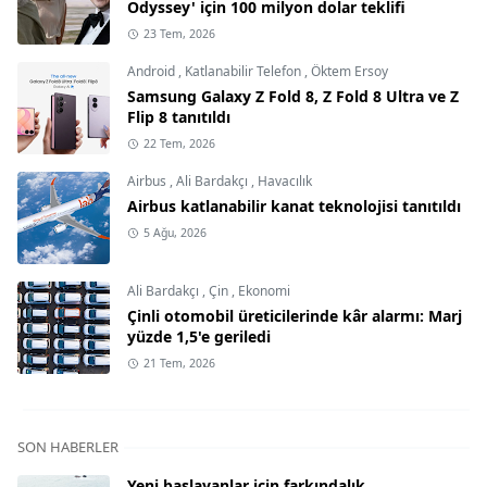
Odyssey' için 100 milyon dolar teklifi
23 Tem, 2026
Android
,
Katlanabilir Telefon
,
Öktem Ersoy
Samsung Galaxy Z Fold 8, Z Fold 8 Ultra ve Z
Flip 8 tanıtıldı
22 Tem, 2026
Airbus
,
Ali Bardakçı
,
Havacılık
Airbus katlanabilir kanat teknolojisi tanıtıldı
5 Ağu, 2026
Ali Bardakçı
,
Çin
,
Ekonomi
Çinli otomobil üreticilerinde kâr alarmı: Marj
yüzde 1,5'e geriledi
21 Tem, 2026
SON HABERLER
Yeni başlayanlar için farkındalık