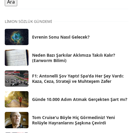
Ara 2025
[71]
Kas 2025
[62]
LIMON SÖZLÜK GÜNDEMI
Eki 2025
[75]
Evrenin Sonu Nasıl Gelecek?
Eyl 2025
[56]
Ağu 2025
[25]
Neden Bazı Şarkılar Aklımıza Takılı Kalır?
(Earworm Bilimi)
Tem 2025
[45]
Haz 2025
[38]
F1: Antonelli Şov Yaptı! Spa'da Her Şey Vardı:
Kaza, Ceza, Strateji ve Muhteşem Zafer
May 2025
[54]
Nis 2025
[56]
Günde 10.000 Adım Atmak Gerçekten Şart mı?
Mar 2025
[50]
Şub 2025
[57]
Tom Cruise'u Böyle Hiç Görmediniz! Yeni
Rolüyle Hayranlarını Şaşkına Çevirdi
Oca 2025
[53]