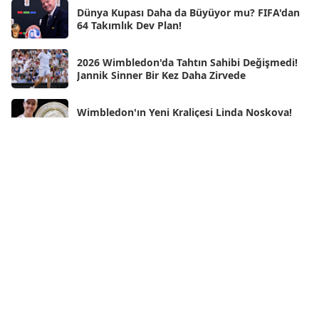
Ara 2024
Dünya Kupası Daha da Büyüyor mu? FIFA'dan
[25]
64 Takımlık Dev Plan!
Kas 2024
[33]
2026 Wimbledon'da Tahtın Sahibi Değişmedi!
Eki 2024
[46]
Jannik Sinner Bir Kez Daha Zirvede
Eyl 2024
[33]
Wimbledon'ın Yeni Kraliçesi Linda Noskova!
Ağu 2024
[10]
Tarihi Finalde İlk Grand Slam Zaferini Kazandı
Tem 2024
[21]
Haz 2024
Neden Rüya Görürüz?
[30]
May 2024
[90]
iPhone Air 2 Geliyor! Apple Bu Kez En Büyük
Nis 2024
[59]
Eleştiriyi Çözmüş Olabilir
Mar 2024
[52]
Şub 2024
[50]
Oca 2024
[83]