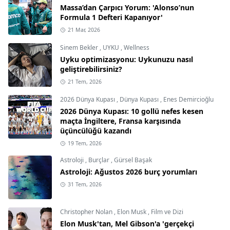
Massa’dan Çarpıcı Yorum: 'Alonso’nun
Formula 1 Defteri Kapanıyor'
21 Mar, 2026
Sinem Bekler
,
UYKU
,
Wellness
Uyku optimizasyonu: Uykunuzu nasıl
geliştirebilirsiniz?
21 Tem, 2026
2026 Dünya Kupası
,
Dünya Kupası
,
Enes Demircioğlu
2026 Dünya Kupası: 10 gollü nefes kesen
maçta İngiltere, Fransa karşısında
üçüncülüğü kazandı
19 Tem, 2026
Astroloji
,
Burçlar
,
Gürsel Başak
Astroloji: Ağustos 2026 burç yorumları
31 Tem, 2026
Christopher Nolan
,
Elon Musk
,
Film ve Dizi
Elon Musk'tan, Mel Gibson'a 'gerçekçi