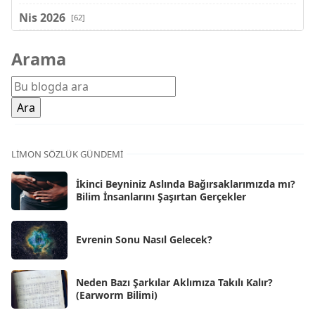
Nis 2026
[62]
Mar 2026
[81]
Arama
Şub 2026
[71]
Oca 2026
[72]
Ara 2025
[71]
Kas 2025
[62]
LIMON SÖZLÜK GÜNDEMI
Eki 2025
[75]
İkinci Beyniniz Aslında Bağırsaklarımızda mı?
Eyl 2025
Bilim İnsanlarını Şaşırtan Gerçekler
[56]
Ağu 2025
[25]
Evrenin Sonu Nasıl Gelecek?
Tem 2025
[45]
Haz 2025
[38]
Neden Bazı Şarkılar Aklımıza Takılı Kalır?
(Earworm Bilimi)
May 2025
[54]