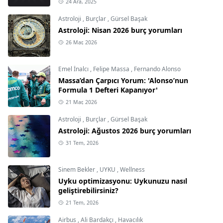
24 Ara, 2025
Astroloji
,
Burçlar
,
Gürsel Başak
Astroloji: Nisan 2026 burç yorumları
26 Mar, 2026
Emel İnalcı
,
Felipe Massa
,
Fernando Alonso
Massa’dan Çarpıcı Yorum: 'Alonso’nun
Formula 1 Defteri Kapanıyor'
21 Mar, 2026
Astroloji
,
Burçlar
,
Gürsel Başak
Astroloji: Ağustos 2026 burç yorumları
31 Tem, 2026
Sinem Bekler
,
UYKU
,
Wellness
Uyku optimizasyonu: Uykunuzu nasıl
geliştirebilirsiniz?
21 Tem, 2026
Airbus
,
Ali Bardakçı
,
Havacılık