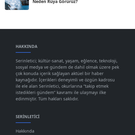
Neden Rüya Görürüz?
Nis 2024
[59]
Mar 2024
[52]
Şub 2024
[50]
Oca 2024
[83]
Ara 2023
HAKKINDA
[101]
Kas 2023
[82]
Serinletici; kültür-sanat, yaşam, eğlence, teknoloji,
sosyal medya ve gündem de dahil olmak üzere pek
Eki 2023
[73]
çok konuda içerik sağlayan aktüel bir haber
Eyl 2023
kaynağıdır. İçerikleri deneyimli ve özgün kadrosu
[73]
ile ele alan Serinletici, okurlarına “takip etmek
Ağu 2023
[74]
istedikleri gündem” kavramı ile ulaşmayı ilke
edinmiştir. Tüm hakları saklıdır.
Tem 2023
[76]
Haz 2023
[78]
SERINLETICI
May 2023
[66]
Hakkında
Nis 2023
[96]