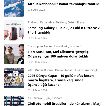
Airbus katlanabilir kanat teknolojisi tanıtıldı
5 Ağu, 2026
Android
,
Katlanabilir Telefon
,
Öktem Ersoy
Samsung Galaxy Z Fold 8, Z Fold 8 Ultra ve Z
Flip 8 tanıtıldı
22 Tem, 2026
Christopher Nolan
,
Elon Musk
,
Film ve Dizi
Elon Musk'tan, Mel Gibson'a 'gerçekçi
Odyssey' için 100 milyon dolar teklifi
23 Tem, 2026
2026 Dünya Kupası
,
Dünya Kupası
,
Enes Demircioğlu
2026 Dünya Kupası: 10 gollü nefes kesen
maçta İngiltere, Fransa karşısında
üçüncülüğü kazandı
19 Tem, 2026
Ali Bardakçı
,
Çin
,
Ekonomi
Çinli otomobil üreticilerinde kâr alarmı: Marj