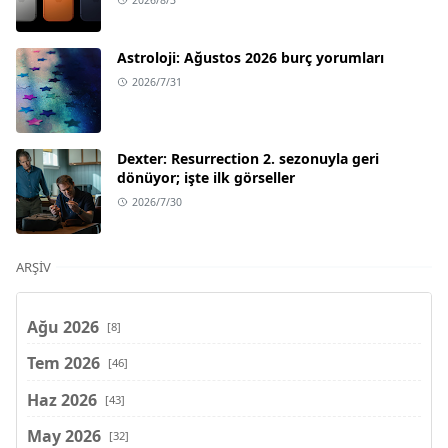
Astroloji: Ağustos 2026 burç yorumları
2026/7/31
Dexter: Resurrection 2. sezonuyla geri
dönüyor; işte ilk görseller
2026/7/30
ARŞIV
Ağu 2026
[8]
Tem 2026
[46]
Haz 2026
[43]
May 2026
[32]