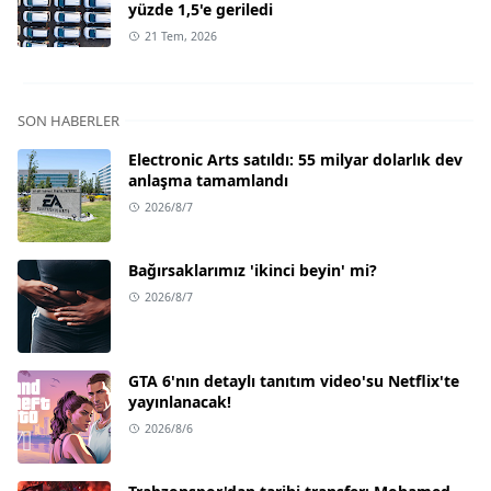
yüzde 1,5'e geriledi
21 Tem, 2026
SON HABERLER
Electronic Arts satıldı: 55 milyar dolarlık dev
anlaşma tamamlandı
2026/8/7
Bağırsaklarımız 'ikinci beyin' mi?
2026/8/7
GTA 6'nın detaylı tanıtım video'su Netflix'te
yayınlanacak!
2026/8/6