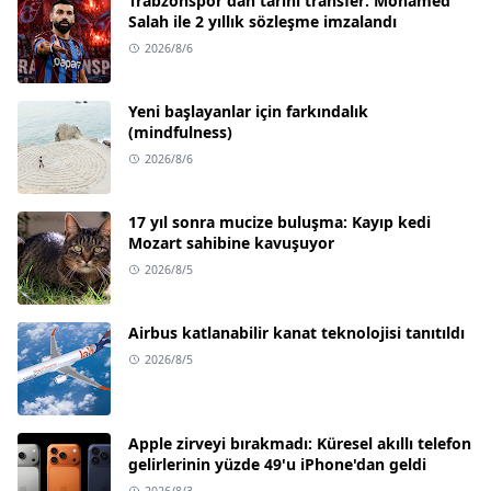
Trabzonspor'dan tarihi transfer: Mohamed
Salah ile 2 yıllık sözleşme imzalandı
2026/8/6
Yeni başlayanlar için farkındalık
(mindfulness)
2026/8/6
17 yıl sonra mucize buluşma: Kayıp kedi
Mozart sahibine kavuşuyor
2026/8/5
Airbus katlanabilir kanat teknolojisi tanıtıldı
2026/8/5
Apple zirveyi bırakmadı: Küresel akıllı telefon
gelirlerinin yüzde 49'u iPhone'dan geldi
2026/8/3