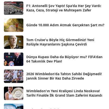
Nis 2025
[56]
F1: Antonelli Şov Yaptı! Spa'da Her Şey Vardı:
Kaza, Ceza, Strateji ve Muhteşem Zafer
Mar 2025
[50]
Şub 2025
[57]
Günde 10.000 Adım Atmak Gerçekten Şart mı?
Oca 2025
[53]
Ara 2024
Tom Cruise'u Böyle Hiç Görmediniz! Yeni
[25]
Rolüyle Hayranlarını Şaşkına Çevirdi
Kas 2024
[33]
Dünya Kupası Daha da Büyüyor mu? FIFA'dan
Eki 2024
[46]
64 Takımlık Dev Plan!
Eyl 2024
[33]
2026 Wimbledon'da Tahtın Sahibi Değişmedi!
Ağu 2024
[10]
Jannik Sinner Bir Kez Daha Zirvede
Tem 2024
[21]
Wimbledon'ın Yeni Kraliçesi Linda Noskova!
Haz 2024
[30]
Tarihi Finalde İlk Grand Slam Zaferini Kazandı
May 2024
[90]