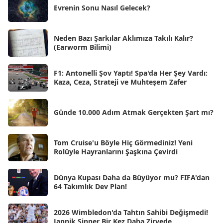
Evrenin Sonu Nasıl Gelecek?
Tem 2025
[45]
Haz 2025
[38]
Neden Bazı Şarkılar Aklımıza Takılı Kalır?
(Earworm Bilimi)
May 2025
[54]
Nis 2025
[56]
F1: Antonelli Şov Yaptı! Spa'da Her Şey Vardı:
Kaza, Ceza, Strateji ve Muhteşem Zafer
Mar 2025
[50]
Şub 2025
[57]
Günde 10.000 Adım Atmak Gerçekten Şart mı?
Oca 2025
[53]
Ara 2024
Tom Cruise'u Böyle Hiç Görmediniz! Yeni
[25]
Rolüyle Hayranlarını Şaşkına Çevirdi
Kas 2024
[33]
Dünya Kupası Daha da Büyüyor mu? FIFA'dan
Eki 2024
[46]
64 Takımlık Dev Plan!
Eyl 2024
[33]
2026 Wimbledon'da Tahtın Sahibi Değişmedi!
Ağu 2024
[10]
Jannik Sinner Bir Kez Daha Zirvede