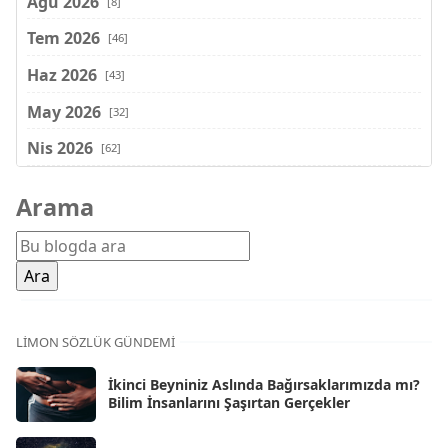
Ağu 2026
[8]
Tem 2026
[46]
Haz 2026
[43]
May 2026
[32]
Nis 2026
[62]
Mar 2026
[81]
Arama
Şub 2026
[71]
Oca 2026
[72]
Ara 2025
[71]
Kas 2025
[62]
LIMON SÖZLÜK GÜNDEMI
Eki 2025
[75]
İkinci Beyniniz Aslında Bağırsaklarımızda mı?
Eyl 2025
Bilim İnsanlarını Şaşırtan Gerçekler
[56]
Ağu 2025
[25]