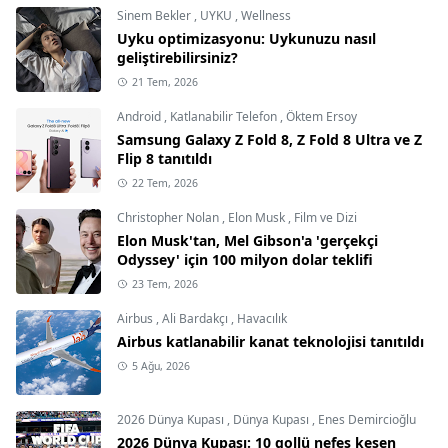
Sinem Bekler
,
UYKU
,
Wellness
Uyku optimizasyonu: Uykunuzu nasıl
geliştirebilirsiniz?
21 Tem, 2026
Android
,
Katlanabilir Telefon
,
Öktem Ersoy
Samsung Galaxy Z Fold 8, Z Fold 8 Ultra ve Z
Flip 8 tanıtıldı
22 Tem, 2026
Christopher Nolan
,
Elon Musk
,
Film ve Dizi
Elon Musk'tan, Mel Gibson'a 'gerçekçi
Odyssey' için 100 milyon dolar teklifi
23 Tem, 2026
Airbus
,
Ali Bardakçı
,
Havacılık
Airbus katlanabilir kanat teknolojisi tanıtıldı
5 Ağu, 2026
2026 Dünya Kupası
,
Dünya Kupası
,
Enes Demircioğlu
2026 Dünya Kupası: 10 gollü nefes kesen