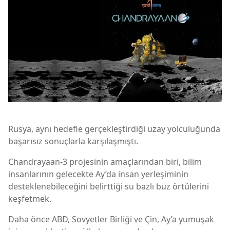
Rusya, aynı hedefle gerçekleştirdiği uzay yolculuğunda
başarısız sonuçlarla karşılaşmıştı.
Chandrayaan-3 projesinin amaçlarından biri, bilim
insanlarının gelecekte Ay’da insan yerleşiminin
desteklenebileceğini belirttiği su bazlı buz örtülerini
keşfetmek.
Daha önce ABD, Sovyetler Birliği ve Çin, Ay’a yumuşak