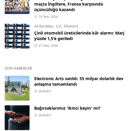
maçta İngiltere, Fransa karşısında
üçüncülüğü kazandı
19 Tem, 2026
Ali Bardakçı
,
Çin
,
Ekonomi
Çinli otomobil üreticilerinde kâr alarmı: Marj
yüzde 1,5'e geriledi
21 Tem, 2026
SON HABERLER
Electronic Arts satıldı: 55 milyar dolarlık dev
anlaşma tamamlandı
2026/8/7
Bağırsaklarımız 'ikinci beyin' mi?
2026/8/7