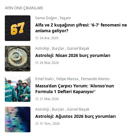
AYIN ÖNE ÇIKANLARI
Sema Doğan
,
Yaşam
Alfa ve Z kuşağının şifresi: '6-7' fenomeni ne
anlama geliyor?
24 Ara, 2025
Astroloji
,
Burçlar
,
Gürsel Başak
Astroloji: Nisan 2026 burç yorumları
26 Mar, 2026
Emel İnalcı
,
Felipe Massa
,
Fernando Alonso
Massa’dan Çarpıcı Yorum: 'Alonso’nun
Formula 1 Defteri Kapanıyor'
21 Mar, 2026
Astroloji
,
Burçlar
,
Gürsel Başak
Astroloji: Ağustos 2026 burç yorumları
31 Tem, 2026