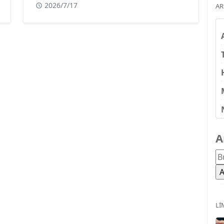
2026/7/17
AR
A
LI