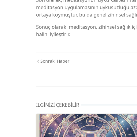
Son olarak, meditasyonun uyku kalitesini artı
meditasyon uygulamasının uykusuzluğu azalta
ortaya koymuştur, bu da genel zihinsel sağlık
Sonuç olarak, meditasyon, zihinsel sağlık için
halini iyileştirir.
Sonraki Haber
İLGINIZI ÇEKEBILIR