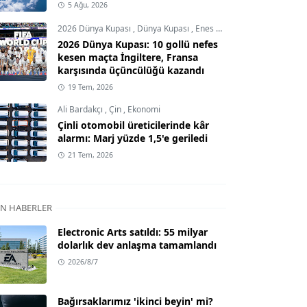
5 Ağu, 2026
2026 Dünya Kupası
,
Dünya Kupası
,
Enes Demircioğlu
2026 Dünya Kupası: 10 gollü nefes
kesen maçta İngiltere, Fransa
karşısında üçüncülüğü kazandı
19 Tem, 2026
Ali Bardakçı
,
Çin
,
Ekonomi
Çinli otomobil üreticilerinde kâr
alarmı: Marj yüzde 1,5'e geriledi
21 Tem, 2026
N HABERLER
Electronic Arts satıldı: 55 milyar
dolarlık dev anlaşma tamamlandı
2026/8/7
Bağırsaklarımız 'ikinci beyin' mi?