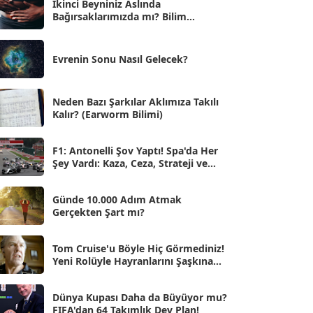
İkinci Beyniniz Aslında
Bağırsaklarımızda mı? Bilim
Eyl 2025
[56]
İnsanlarını Şaşırtan Gerçekler
Ağu 2025
[25]
Evrenin Sonu Nasıl Gelecek?
Tem 2025
[45]
Haz 2025
[38]
Neden Bazı Şarkılar Aklımıza Takılı
Kalır? (Earworm Bilimi)
May 2025
[54]
Nis 2025
[56]
F1: Antonelli Şov Yaptı! Spa'da Her
Şey Vardı: Kaza, Ceza, Strateji ve
Mar 2025
[50]
Muhteşem Zafer
Şub 2025
[57]
Günde 10.000 Adım Atmak
Gerçekten Şart mı?
Oca 2025
[53]
Ara 2024
Tom Cruise'u Böyle Hiç Görmediniz!
[25]
Yeni Rolüyle Hayranlarını Şaşkına
Çevirdi
Kas 2024
[33]
Dünya Kupası Daha da Büyüyor mu?
Eki 2024
[46]
FIFA'dan 64 Takımlık Dev Plan!