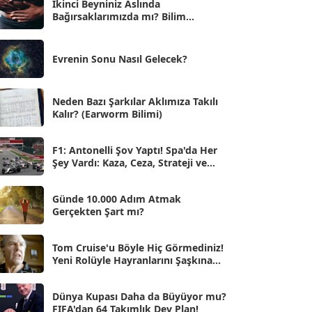
İkinci Beyniniz Aslında
Bağırsaklarımızda mı? Bilim
Eyl 2025
[56]
İnsanlarını Şaşırtan Gerçekler
Ağu 2025
[25]
Evrenin Sonu Nasıl Gelecek?
Tem 2025
[45]
Haz 2025
[38]
Neden Bazı Şarkılar Aklımıza Takılı
Kalır? (Earworm Bilimi)
May 2025
[54]
Nis 2025
[56]
F1: Antonelli Şov Yaptı! Spa'da Her
Şey Vardı: Kaza, Ceza, Strateji ve
Mar 2025
[50]
Muhteşem Zafer
Şub 2025
[57]
Günde 10.000 Adım Atmak
Gerçekten Şart mı?
Oca 2025
[53]
Ara 2024
Tom Cruise'u Böyle Hiç Görmediniz!
[25]
Yeni Rolüyle Hayranlarını Şaşkına
Çevirdi
Kas 2024
[33]
Dünya Kupası Daha da Büyüyor mu?
Eki 2024
[46]
FIFA'dan 64 Takımlık Dev Plan!