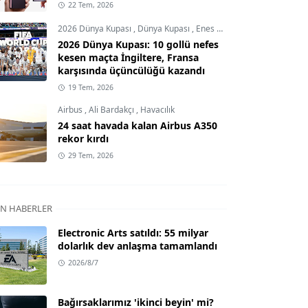
22 Tem, 2026
2026 Dünya Kupası
,
Dünya Kupası
,
Enes Demircioğlu
2026 Dünya Kupası: 10 gollü nefes
kesen maçta İngiltere, Fransa
karşısında üçüncülüğü kazandı
19 Tem, 2026
Airbus
,
Ali Bardakçı
,
Havacılık
24 saat havada kalan Airbus A350
rekor kırdı
29 Tem, 2026
N HABERLER
Electronic Arts satıldı: 55 milyar
dolarlık dev anlaşma tamamlandı
2026/8/7
Bağırsaklarımız 'ikinci beyin' mi?