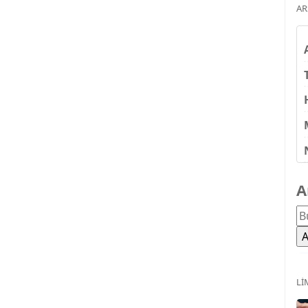
AR
A
LI