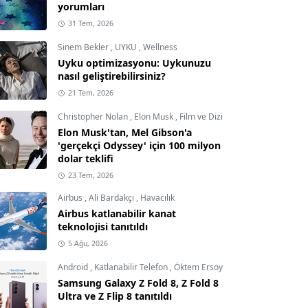
yorumları
31 Tem, 2026
Sinem Bekler
,
UYKU
,
Wellness
Uyku optimizasyonu: Uykunuzu
nasıl geliştirebilirsiniz?
21 Tem, 2026
Christopher Nolan
,
Elon Musk
,
Film ve Dizi
Elon Musk'tan, Mel Gibson'a
'gerçekçi Odyssey' için 100 milyon
dolar teklifi
23 Tem, 2026
Airbus
,
Ali Bardakçı
,
Havacılık
Airbus katlanabilir kanat
teknolojisi tanıtıldı
5 Ağu, 2026
Android
,
Katlanabilir Telefon
,
Öktem Ersoy
Samsung Galaxy Z Fold 8, Z Fold 8
Ultra ve Z Flip 8 tanıtıldı