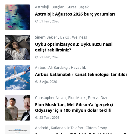
Astroloji
,
Burçlar
,
Gürsel Başak
Astroloji: Ağustos 2026 burç yorumları
31 Tem, 2026
Sinem Bekler
,
UYKU
,
Wellness
Uyku optimizasyonu: Uykunuzu nasıl
geliştirebilirsiniz?
21 Tem, 2026
Airbus
,
Ali Bardakçı
,
Havacılık
Airbus katlanabilir kanat teknolojisi tanıtıldı
5 Ağu, 2026
Christopher Nolan
,
Elon Musk
,
Film ve Dizi
Elon Musk'tan, Mel Gibson'a 'gerçekçi
Odyssey' için 100 milyon dolar teklifi
23 Tem, 2026
Android
,
Katlanabilir Telefon
,
Öktem Ersoy