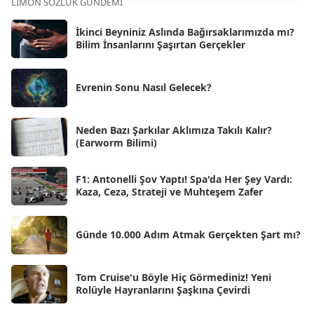
LIMON SÖZLÜK GÜNDEMI
Eki 2025
[75]
İkinci Beyniniz Aslında Bağırsaklarımızda mı?
Eyl 2025
Bilim İnsanlarını Şaşırtan Gerçekler
[56]
Ağu 2025
[25]
Evrenin Sonu Nasıl Gelecek?
Tem 2025
[45]
Haz 2025
[38]
Neden Bazı Şarkılar Aklımıza Takılı Kalır?
(Earworm Bilimi)
May 2025
[54]
Nis 2025
[56]
F1: Antonelli Şov Yaptı! Spa'da Her Şey Vardı:
Kaza, Ceza, Strateji ve Muhteşem Zafer
Mar 2025
[50]
Şub 2025
[57]
Günde 10.000 Adım Atmak Gerçekten Şart mı?
Oca 2025
[53]
Ara 2024
Tom Cruise'u Böyle Hiç Görmediniz! Yeni
[25]
Rolüyle Hayranlarını Şaşkına Çevirdi
Kas 2024
[33]