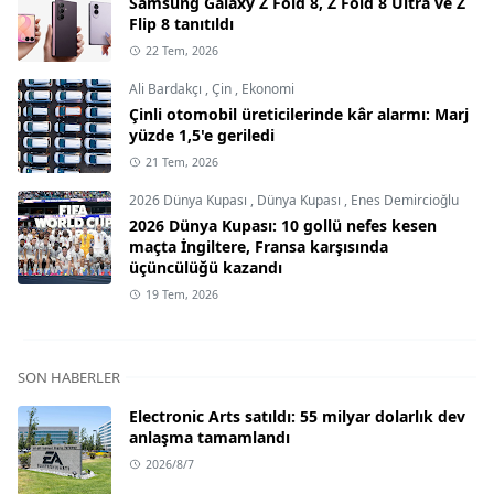
Samsung Galaxy Z Fold 8, Z Fold 8 Ultra ve Z
Flip 8 tanıtıldı
22 Tem, 2026
Ali Bardakçı
,
Çin
,
Ekonomi
Çinli otomobil üreticilerinde kâr alarmı: Marj
yüzde 1,5'e geriledi
21 Tem, 2026
2026 Dünya Kupası
,
Dünya Kupası
,
Enes Demircioğlu
2026 Dünya Kupası: 10 gollü nefes kesen
maçta İngiltere, Fransa karşısında
üçüncülüğü kazandı
19 Tem, 2026
SON HABERLER
Electronic Arts satıldı: 55 milyar dolarlık dev
anlaşma tamamlandı
2026/8/7