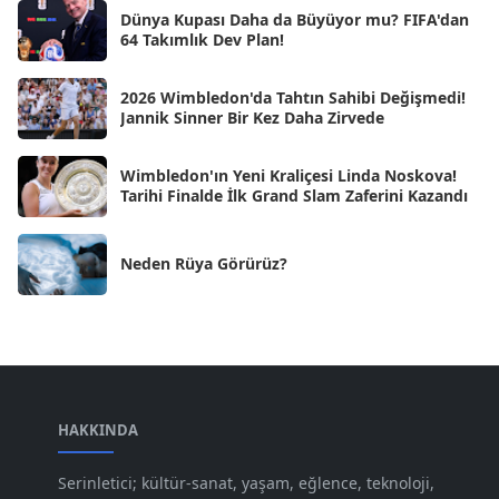
Dünya Kupası Daha da Büyüyor mu? FIFA'dan
Eki 2024
[46]
64 Takımlık Dev Plan!
Eyl 2024
[33]
2026 Wimbledon'da Tahtın Sahibi Değişmedi!
Ağu 2024
[10]
Jannik Sinner Bir Kez Daha Zirvede
Tem 2024
[21]
Wimbledon'ın Yeni Kraliçesi Linda Noskova!
Haz 2024
[30]
Tarihi Finalde İlk Grand Slam Zaferini Kazandı
May 2024
[90]
Neden Rüya Görürüz?
Nis 2024
[59]
Mar 2024
[52]
Şub 2024
[50]
Oca 2024
[83]
Ara 2023
HAKKINDA
[101]
Kas 2023
[82]
Serinletici; kültür-sanat, yaşam, eğlence, teknoloji,