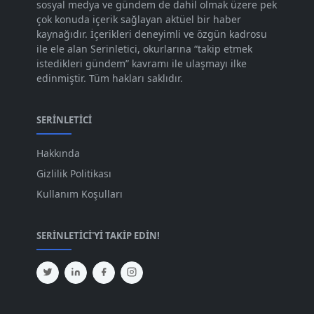
sosyal medya ve gündem de dahil olmak üzere pek
Eki 2023
[73]
çok konuda içerik sağlayan aktüel bir haber
Eyl 2023
kaynağıdır. İçerikleri deneyimli ve özgün kadrosu
[73]
ile ele alan Serinletici, okurlarına “takip etmek
Ağu 2023
[74]
istedikleri gündem” kavramı ile ulaşmayı ilke
edinmiştir. Tüm hakları saklıdır.
Tem 2023
[76]
Haz 2023
[78]
SERINLETICI
May 2023
[66]
Hakkında
Nis 2023
[96]
Gizlilik Politikası
Mar 2023
[79]
Kullanım Koşulları
Şub 2023
[44]
SERINLETICI'YI TAKIP EDIN!
Oca 2023
[87]
Ara 2022
[82]
Kas 2022
[61]