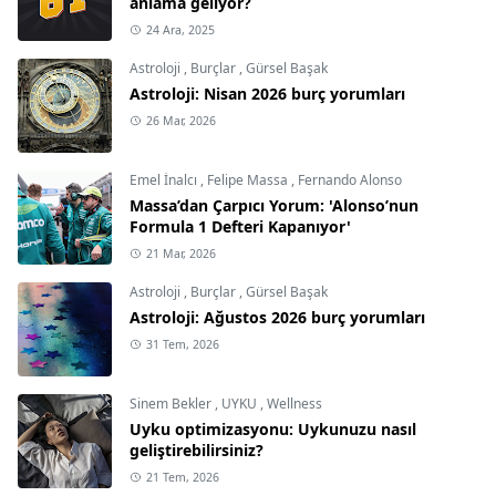
anlama geliyor?
24 Ara, 2025
Astroloji
,
Burçlar
,
Gürsel Başak
Astroloji: Nisan 2026 burç yorumları
26 Mar, 2026
Emel İnalcı
,
Felipe Massa
,
Fernando Alonso
Massa’dan Çarpıcı Yorum: 'Alonso’nun
Formula 1 Defteri Kapanıyor'
21 Mar, 2026
Astroloji
,
Burçlar
,
Gürsel Başak
Astroloji: Ağustos 2026 burç yorumları
31 Tem, 2026
Sinem Bekler
,
UYKU
,
Wellness
Uyku optimizasyonu: Uykunuzu nasıl
geliştirebilirsiniz?
21 Tem, 2026