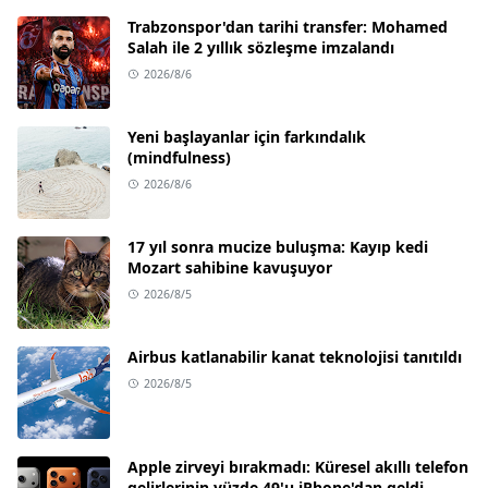
Trabzonspor'dan tarihi transfer: Mohamed
Salah ile 2 yıllık sözleşme imzalandı
2026/8/6
Yeni başlayanlar için farkındalık
(mindfulness)
2026/8/6
17 yıl sonra mucize buluşma: Kayıp kedi
Mozart sahibine kavuşuyor
2026/8/5
Airbus katlanabilir kanat teknolojisi tanıtıldı
2026/8/5
Apple zirveyi bırakmadı: Küresel akıllı telefon
gelirlerinin yüzde 49'u iPhone'dan geldi