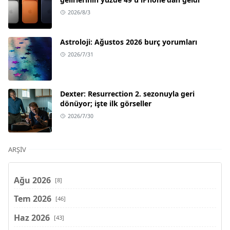
2026/8/3
Astroloji: Ağustos 2026 burç yorumları
2026/7/31
Dexter: Resurrection 2. sezonuyla geri
dönüyor; işte ilk görseller
2026/7/30
ARŞIV
Ağu 2026
[8]
Tem 2026
[46]
Haz 2026
[43]