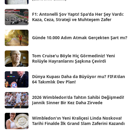
May 2025
[54]
Nis 2025
[56]
F1: Antonelli Şov Yaptı! Spa'da Her Şey Vardı:
Kaza, Ceza, Strateji ve Muhteşem Zafer
Mar 2025
[50]
Şub 2025
[57]
Günde 10.000 Adım Atmak Gerçekten Şart mı?
Oca 2025
[53]
Ara 2024
Tom Cruise'u Böyle Hiç Görmediniz! Yeni
[25]
Rolüyle Hayranlarını Şaşkına Çevirdi
Kas 2024
[33]
Dünya Kupası Daha da Büyüyor mu? FIFA'dan
Eki 2024
[46]
64 Takımlık Dev Plan!
Eyl 2024
[33]
2026 Wimbledon'da Tahtın Sahibi Değişmedi!
Ağu 2024
[10]
Jannik Sinner Bir Kez Daha Zirvede
Tem 2024
[21]
Wimbledon'ın Yeni Kraliçesi Linda Noskova!
Haz 2024
[30]
Tarihi Finalde İlk Grand Slam Zaferini Kazandı
May 2024
[90]