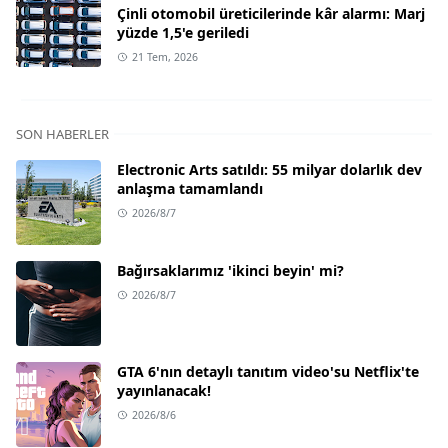
Çinli otomobil üreticilerinde kâr alarmı: Marj
yüzde 1,5'e geriledi
21 Tem, 2026
SON HABERLER
Electronic Arts satıldı: 55 milyar dolarlık dev
anlaşma tamamlandı
2026/8/7
Bağırsaklarımız 'ikinci beyin' mi?
2026/8/7
GTA 6'nın detaylı tanıtım video'su Netflix'te
yayınlanacak!
2026/8/6