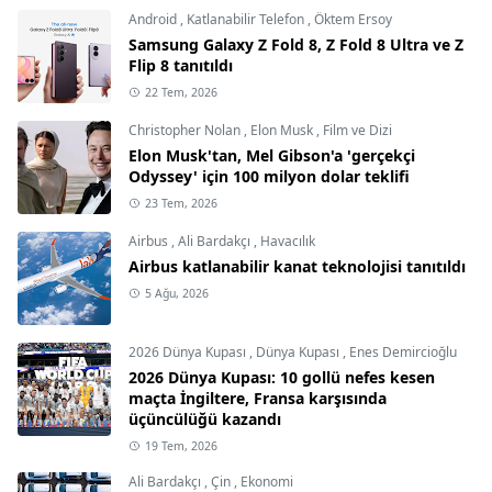
Android
,
Katlanabilir Telefon
,
Öktem Ersoy
Samsung Galaxy Z Fold 8, Z Fold 8 Ultra ve Z
Flip 8 tanıtıldı
22 Tem, 2026
Christopher Nolan
,
Elon Musk
,
Film ve Dizi
Elon Musk'tan, Mel Gibson'a 'gerçekçi
Odyssey' için 100 milyon dolar teklifi
23 Tem, 2026
Airbus
,
Ali Bardakçı
,
Havacılık
Airbus katlanabilir kanat teknolojisi tanıtıldı
5 Ağu, 2026
2026 Dünya Kupası
,
Dünya Kupası
,
Enes Demircioğlu
2026 Dünya Kupası: 10 gollü nefes kesen
maçta İngiltere, Fransa karşısında
üçüncülüğü kazandı
19 Tem, 2026
Ali Bardakçı
,
Çin
,
Ekonomi