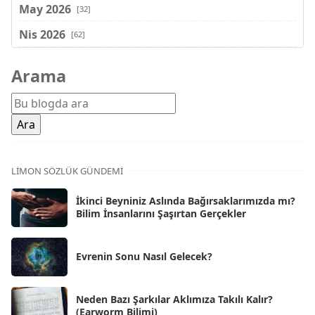
May 2026
[32]
Nis 2026
[62]
Mar 2026
[81]
Arama
Şub 2026
[71]
Oca 2026
[72]
Ara 2025
[71]
Kas 2025
[62]
LIMON SÖZLÜK GÜNDEMI
Eki 2025
[75]
İkinci Beyniniz Aslında Bağırsaklarımızda mı?
Eyl 2025
Bilim İnsanlarını Şaşırtan Gerçekler
[56]
Ağu 2025
[25]
Evrenin Sonu Nasıl Gelecek?
Tem 2025
[45]
Haz 2025
[38]
Neden Bazı Şarkılar Aklımıza Takılı Kalır?
(Earworm Bilimi)