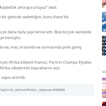
“Kaybettik ama gururluyuz” dedi.
ı bir gelecek vadettiğini, bunu Katar’da
 çok daha fazla şeyi temsil etti. Bize birçok sembolik
diye konuştu.
a ise, maç sırasında ve sonrasında polis geniş
rçok Afrika kökenli Fransız, Paris’in Champs Elysées
rika ülkelerinin bayraklarını açtı.
SO
ayısı artırıldı.
03pqlo?at_medium=RSS&at_campaign=KARANGA