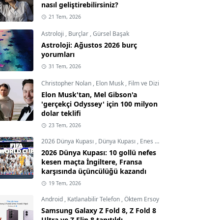
nasıl geliştirebilirsiniz?
21 Tem, 2026
Astroloji
,
Burçlar
,
Gürsel Başak
Astroloji: Ağustos 2026 burç
yorumları
31 Tem, 2026
Christopher Nolan
,
Elon Musk
,
Film ve Dizi
Elon Musk'tan, Mel Gibson'a
'gerçekçi Odyssey' için 100 milyon
dolar teklifi
23 Tem, 2026
2026 Dünya Kupası
,
Dünya Kupası
,
Enes Demircioğlu
2026 Dünya Kupası: 10 gollü nefes
kesen maçta İngiltere, Fransa
karşısında üçüncülüğü kazandı
19 Tem, 2026
Android
,
Katlanabilir Telefon
,
Öktem Ersoy
Samsung Galaxy Z Fold 8, Z Fold 8
Ultra ve Z Flip 8 tanıtıldı