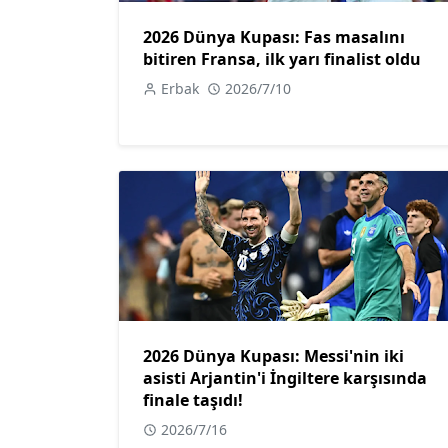
2026 Dünya Kupası: Fas masalını
bitiren Fransa, ilk yarı finalist oldu
Erbak
2026/7/10
2026 Dünya Kupası: Messi'nin iki
asisti Arjantin'i İngiltere karşısında
finale taşıdı!
2026/7/16