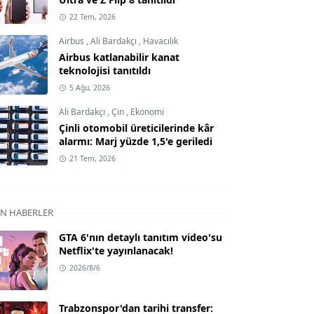
22 Tem, 2026
Airbus
,
Ali Bardakçı
,
Havacılık
Airbus katlanabilir kanat
teknolojisi tanıtıldı
5 Ağu, 2026
Ali Bardakçı
,
Çin
,
Ekonomi
Çinli otomobil üreticilerinde kâr
alarmı: Marj yüzde 1,5'e geriledi
21 Tem, 2026
N HABERLER
GTA 6'nın detaylı tanıtım video'su
Netflix'te yayınlanacak!
2026/8/6
Trabzonspor'dan tarihi transfer: