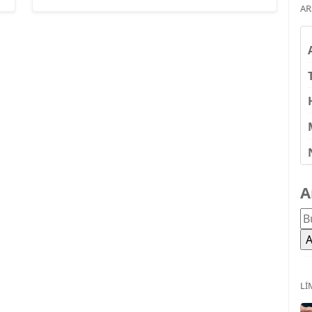
AR
A
LI