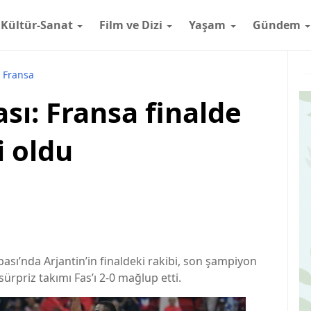
Kültür-Sanat
Film ve Dizi
Yaşam
Gündem
Fransa
ı: Fransa finalde
i oldu
sı’nda Arjantin’in finaldeki rakibi, son şampiyon
ürpriz takımı Fas’ı 2-0 mağlup etti.