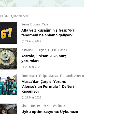
IN ÖNE ÇIKANLARI
Sema Doğan
,
Yaşam
Alfa ve Z kuşağının şifresi: '6-7'
fenomeni ne anlama geliyor?
24 Ara, 2025
Astroloji
,
Burçlar
,
Gürsel Başak
Astroloji: Nisan 2026 burç
yorumları
26 Mar, 2026
Emel İnalcı
,
Felipe Massa
,
Fernando Alonso
Massa’dan Çarpıcı Yorum:
'Alonso’nun Formula 1 Defteri
Kapanıyor'
21 Mar, 2026
Sinem Bekler
,
UYKU
,
Wellness
Uyku optimizasyonu: Uykunuzu