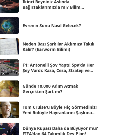
İkinci Beyniniz Aslında
Bağırsaklarımızda mı? Bilim
Eyl 2025
[56]
İnsanlarını Şaşırtan Gerçekler
Ağu 2025
[25]
Evrenin Sonu Nasıl Gelecek?
Tem 2025
[45]
Haz 2025
[38]
Neden Bazı Şarkılar Aklımıza Takılı
Kalır? (Earworm Bilimi)
May 2025
[54]
Nis 2025
[56]
F1: Antonelli Şov Yaptı! Spa'da Her
Şey Vardı: Kaza, Ceza, Strateji ve
Mar 2025
[50]
Muhteşem Zafer
Şub 2025
[57]
Günde 10.000 Adım Atmak
Gerçekten Şart mı?
Oca 2025
[53]
Ara 2024
Tom Cruise'u Böyle Hiç Görmediniz!
[25]
Yeni Rolüyle Hayranlarını Şaşkına
Çevirdi
Kas 2024
[33]
Dünya Kupası Daha da Büyüyor mu?
Eki 2024
[46]
FIFA'dan 64 Takımlık Dev Plan!