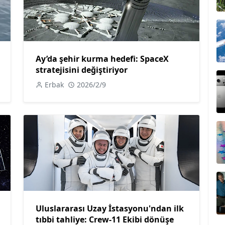
Ay’da şehir kurma hedefi: SpaceX
stratejisini değiştiriyor
Erbak
2026/2/9
Uluslararası Uzay İstasyonu'ndan ilk
tıbbi tahliye: Crew-11 Ekibi dönüşe