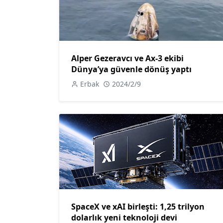
Alper Gezeravcı ve Ax-3 ekibi
Dünya’ya güvenle dönüş yaptı
Erbak
2024/2/9
SpaceX ve xAI birleşti: 1,25 trilyon
dolarlık yeni teknoloji devi