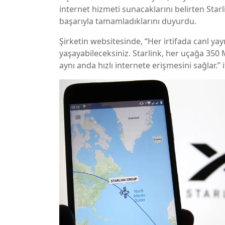
internet hizmeti sunacaklarını belirten Starli
başarıyla tamamladıklarını duyurdu.
Şirketin websitesinde, “Her irtifada canl y
yaşayabileceksiniz. Starlink, her uçağa 350
aynı anda hızlı internete erişmesini sağlar.” i