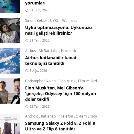
yorumları
31 Tem, 2026
Sinem Bekler
,
UYKU
,
Wellness
Uyku optimizasyonu: Uykunuzu
nasıl geliştirebilirsiniz?
21 Tem, 2026
Airbus
,
Ali Bardakçı
,
Havacılık
Airbus katlanabilir kanat
teknolojisi tanıtıldı
5 Ağu, 2026
Christopher Nolan
,
Elon Musk
,
Film ve Dizi
Elon Musk'tan, Mel Gibson'a
'gerçekçi Odyssey' için 100 milyon
dolar teklifi
23 Tem, 2026
Android
,
Katlanabilir Telefon
,
Öktem Ersoy
Samsung Galaxy Z Fold 8, Z Fold 8
Ultra ve Z Flip 8 tanıtıldı