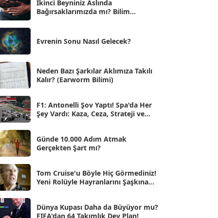
İkinci Beyniniz Aslında
Bağırsaklarımızda mı? Bilim
Eyl 2025
[56]
İnsanlarını Şaşırtan Gerçekler
Ağu 2025
[25]
Evrenin Sonu Nasıl Gelecek?
Tem 2025
[45]
Haz 2025
[38]
Neden Bazı Şarkılar Aklımıza Takılı
Kalır? (Earworm Bilimi)
May 2025
[54]
Nis 2025
[56]
F1: Antonelli Şov Yaptı! Spa'da Her
Şey Vardı: Kaza, Ceza, Strateji ve
Mar 2025
[50]
Muhteşem Zafer
Şub 2025
[57]
Günde 10.000 Adım Atmak
Gerçekten Şart mı?
Oca 2025
[53]
Ara 2024
Tom Cruise'u Böyle Hiç Görmediniz!
[25]
Yeni Rolüyle Hayranlarını Şaşkına
Çevirdi
Kas 2024
[33]
Dünya Kupası Daha da Büyüyor mu?
Eki 2024
[46]
FIFA'dan 64 Takımlık Dev Plan!