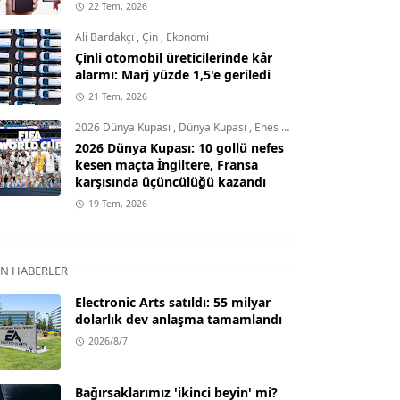
22 Tem, 2026
Ali Bardakçı
,
Çin
,
Ekonomi
Çinli otomobil üreticilerinde kâr
alarmı: Marj yüzde 1,5'e geriledi
21 Tem, 2026
2026 Dünya Kupası
,
Dünya Kupası
,
Enes Demircioğlu
2026 Dünya Kupası: 10 gollü nefes
kesen maçta İngiltere, Fransa
karşısında üçüncülüğü kazandı
19 Tem, 2026
N HABERLER
Electronic Arts satıldı: 55 milyar
dolarlık dev anlaşma tamamlandı
2026/8/7
Bağırsaklarımız 'ikinci beyin' mi?