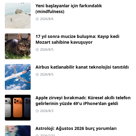
Yeni başlayanlar için farkındalık
(mindfulness)
2026/8/6
17 yıl sonra mucize buluşma: Kayıp kedi
Mozart sahibine kavuşuyor
2026/8/5
Airbus katlanabilir kanat teknolojisi tanıtıldı
2026/8/5
Apple zirveyi bırakmadı: Küresel akıllı telefon
gelirlerinin yüzde 49'u iPhone'dan geldi
2026/8/3
Astroloji: Ağustos 2026 burç yorumları
2026/7/31