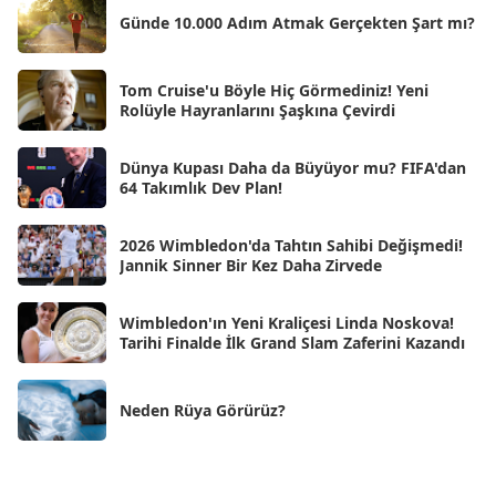
Şub 2025
[57]
Günde 10.000 Adım Atmak Gerçekten Şart mı?
Oca 2025
[53]
Ara 2024
Tom Cruise'u Böyle Hiç Görmediniz! Yeni
[25]
Rolüyle Hayranlarını Şaşkına Çevirdi
Kas 2024
[33]
Dünya Kupası Daha da Büyüyor mu? FIFA'dan
Eki 2024
[46]
64 Takımlık Dev Plan!
Eyl 2024
[33]
2026 Wimbledon'da Tahtın Sahibi Değişmedi!
Ağu 2024
[10]
Jannik Sinner Bir Kez Daha Zirvede
Tem 2024
[21]
Wimbledon'ın Yeni Kraliçesi Linda Noskova!
Haz 2024
[30]
Tarihi Finalde İlk Grand Slam Zaferini Kazandı
May 2024
[90]
Neden Rüya Görürüz?
Nis 2024
[59]
Mar 2024
[52]
Şub 2024
[50]