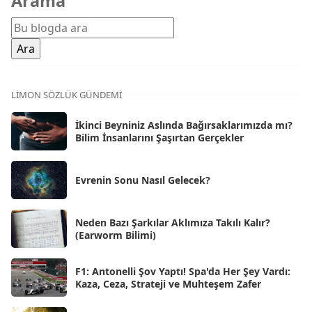
Arama
Şub 2026
[71]
Oca 2026
[72]
Ara 2025
[71]
Kas 2025
[62]
LIMON SÖZLÜK GÜNDEMI
Eki 2025
[75]
İkinci Beyniniz Aslında Bağırsaklarımızda mı?
Eyl 2025
Bilim İnsanlarını Şaşırtan Gerçekler
[56]
Ağu 2025
[25]
Evrenin Sonu Nasıl Gelecek?
Tem 2025
[45]
Haz 2025
[38]
Neden Bazı Şarkılar Aklımıza Takılı Kalır?
(Earworm Bilimi)
May 2025
[54]
Nis 2025
[56]
F1: Antonelli Şov Yaptı! Spa'da Her Şey Vardı:
Kaza, Ceza, Strateji ve Muhteşem Zafer
Mar 2025
[50]