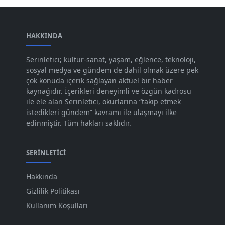
Oca 2024
[83]
Ara 2023
HAKKINDA
[101]
Kas 2023
[82]
Serinletici; kültür-sanat, yaşam, eğlence, teknoloji,
sosyal medya ve gündem de dahil olmak üzere pek
Eki 2023
[73]
çok konuda içerik sağlayan aktüel bir haber
Eyl 2023
kaynağıdır. İçerikleri deneyimli ve özgün kadrosu
[73]
ile ele alan Serinletici, okurlarına “takip etmek
Ağu 2023
[74]
istedikleri gündem” kavramı ile ulaşmayı ilke
edinmiştir. Tüm hakları saklıdır.
Tem 2023
[76]
Haz 2023
[78]
SERINLETICI
May 2023
[66]
Hakkında
Nis 2023
[96]
Gizlilik Politikası
Mar 2023
[79]
Kullanım Koşulları
Şub 2023
[44]