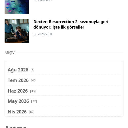
Dexter: Resurrection 2. sezonuyla geri
dönüyor; işte ilk görseller
2026/7/30
ARŞIV
Ağu 2026
[8]
Tem 2026
[46]
Haz 2026
[43]
May 2026
[32]
Nis 2026
[62]
Mar 2026
[81]