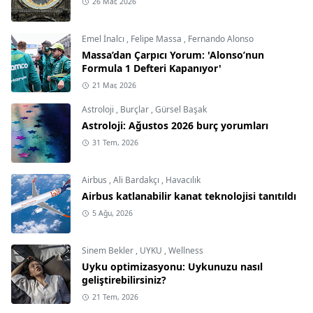
26 Mar, 2026
Emel İnalcı
,
Felipe Massa
,
Fernando Alonso
Massa’dan Çarpıcı Yorum: 'Alonso’nun
Formula 1 Defteri Kapanıyor'
21 Mar, 2026
Astroloji
,
Burçlar
,
Gürsel Başak
Astroloji: Ağustos 2026 burç yorumları
31 Tem, 2026
Airbus
,
Ali Bardakçı
,
Havacılık
Airbus katlanabilir kanat teknolojisi tanıtıldı
5 Ağu, 2026
Sinem Bekler
,
UYKU
,
Wellness
Uyku optimizasyonu: Uykunuzu nasıl
geliştirebilirsiniz?
21 Tem, 2026