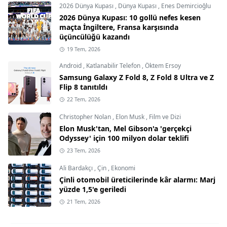
2026 Dünya Kupası
,
Dünya Kupası
,
Enes Demircioğlu
2026 Dünya Kupası: 10 gollü nefes kesen
maçta İngiltere, Fransa karşısında
üçüncülüğü kazandı
19 Tem, 2026
Android
,
Katlanabilir Telefon
,
Öktem Ersoy
Samsung Galaxy Z Fold 8, Z Fold 8 Ultra ve Z
Flip 8 tanıtıldı
22 Tem, 2026
Christopher Nolan
,
Elon Musk
,
Film ve Dizi
Elon Musk'tan, Mel Gibson'a 'gerçekçi
Odyssey' için 100 milyon dolar teklifi
23 Tem, 2026
Ali Bardakçı
,
Çin
,
Ekonomi
Çinli otomobil üreticilerinde kâr alarmı: Marj
yüzde 1,5'e geriledi
21 Tem, 2026