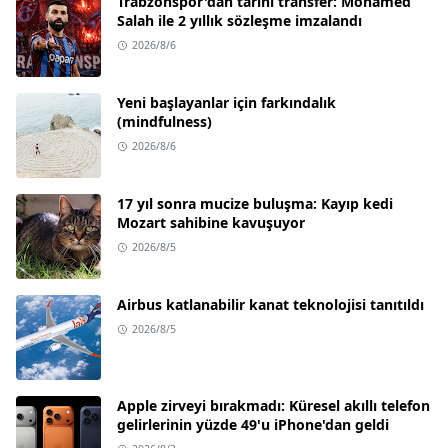
Trabzonspor'dan tarihi transfer: Mohamed
Salah ile 2 yıllık sözleşme imzalandı
2026/8/6
Yeni başlayanlar için farkındalık
(mindfulness)
2026/8/6
17 yıl sonra mucize buluşma: Kayıp kedi
Mozart sahibine kavuşuyor
2026/8/5
Airbus katlanabilir kanat teknolojisi tanıtıldı
2026/8/5
Apple zirveyi bırakmadı: Küresel akıllı telefon
gelirlerinin yüzde 49'u iPhone'dan geldi