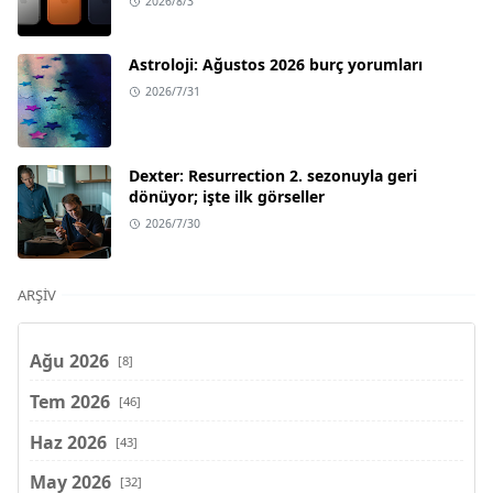
2026/8/3
Astroloji: Ağustos 2026 burç yorumları
2026/7/31
Dexter: Resurrection 2. sezonuyla geri
dönüyor; işte ilk görseller
2026/7/30
ARŞIV
Ağu 2026
[8]
Tem 2026
[46]
Haz 2026
[43]
May 2026
[32]