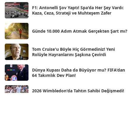
Nis 2025
[56]
F1: Antonelli Şov Yaptı! Spa'da Her Şey Vardı:
Kaza, Ceza, Strateji ve Muhteşem Zafer
Mar 2025
[50]
Şub 2025
[57]
Günde 10.000 Adım Atmak Gerçekten Şart mı?
Oca 2025
[53]
Ara 2024
Tom Cruise'u Böyle Hiç Görmediniz! Yeni
[25]
Rolüyle Hayranlarını Şaşkına Çevirdi
Kas 2024
[33]
Dünya Kupası Daha da Büyüyor mu? FIFA'dan
Eki 2024
[46]
64 Takımlık Dev Plan!
Eyl 2024
[33]
2026 Wimbledon'da Tahtın Sahibi Değişmedi!
Ağu 2024
[10]
Jannik Sinner Bir Kez Daha Zirvede
Tem 2024
[21]
Wimbledon'ın Yeni Kraliçesi Linda Noskova!
Haz 2024
[30]
Tarihi Finalde İlk Grand Slam Zaferini Kazandı
May 2024
[90]