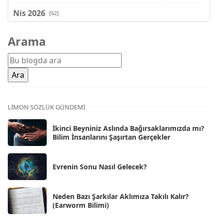
Nis 2026
[62]
Mar 2026
[81]
Arama
Şub 2026
[71]
Oca 2026
[72]
Ara 2025
[71]
Kas 2025
[62]
LIMON SÖZLÜK GÜNDEMI
Eki 2025
[75]
İkinci Beyniniz Aslında Bağırsaklarımızda mı?
Eyl 2025
Bilim İnsanlarını Şaşırtan Gerçekler
[56]
Ağu 2025
[25]
Evrenin Sonu Nasıl Gelecek?
Tem 2025
[45]
Haz 2025
[38]
Neden Bazı Şarkılar Aklımıza Takılı Kalır?
(Earworm Bilimi)
May 2025
[54]