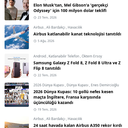
Elon Musk'tan, Mel Gibson'a 'gerçekçi
Odyssey' için 100 milyon dolar teklifi
23 Tem, 2026
Airbus
,
Ali Bardakçı
,
Havacılık
Airbus katlanabilir kanat teknolojisi tanıtıldı
5 Ağu, 2026
Android
,
Katlanabilir Telefon
,
Öktem Ersoy
Samsung Galaxy Z Fold 8, Z Fold 8 Ultra ve Z
Flip 8 tanıtıldı
22 Tem, 2026
2026 Dünya Kupası
,
Dünya Kupası
,
Enes Demircioğlu
2026 Dünya Kupası: 10 gollü nefes kesen
maçta İngiltere, Fransa karşısında
üçüncülüğü kazandı
19 Tem, 2026
Airbus
,
Ali Bardakçı
,
Havacılık
24 saat havada kalan Airbus A350 rekor kırdı