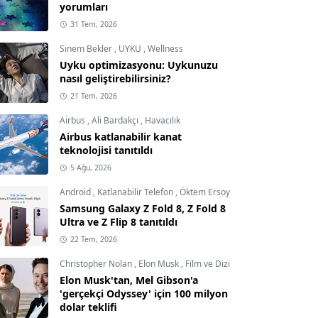
yorumları
31 Tem, 2026
Sinem Bekler
,
UYKU
,
Wellness
Uyku optimizasyonu: Uykunuzu
nasıl geliştirebilirsiniz?
21 Tem, 2026
Airbus
,
Ali Bardakçı
,
Havacılık
Airbus katlanabilir kanat
teknolojisi tanıtıldı
5 Ağu, 2026
Android
,
Katlanabilir Telefon
,
Öktem Ersoy
Samsung Galaxy Z Fold 8, Z Fold 8
Ultra ve Z Flip 8 tanıtıldı
22 Tem, 2026
Christopher Nolan
,
Elon Musk
,
Film ve Dizi
Elon Musk'tan, Mel Gibson'a
'gerçekçi Odyssey' için 100 milyon
dolar teklifi