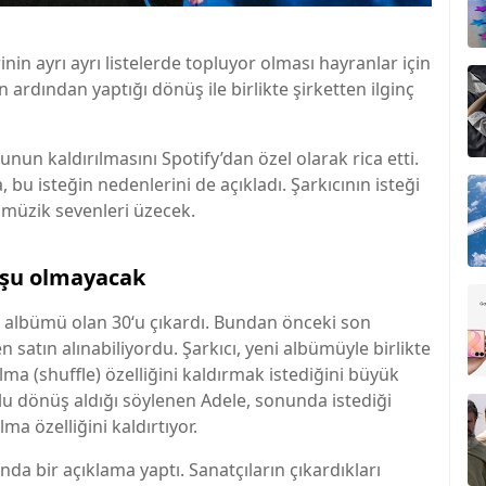
nin ayrı ayrı listelerde topluyor olması hayranlar için
ın ardından yaptığı dönüş ile birlikte şirketten ilginç
unun kaldırılmasını Spotify’dan özel olarak rica etti.
bu isteğin nedenlerini de açıkladı. Şarkıcının isteği
ık müzik sevenleri üzecek.
uşu olmayacak
ni albümü olan 30‘u çıkardı. Bundan önceki son
 satın alınabiliyordu. Şarkıcı, yeni albümüyle birlikte
lma (shuffle) özelliğini kaldırmak istediğini büyük
mlu dönüş aldığı söylenen Adele, sonunda istediği
a özelliğini kaldırtıyor.
da bir açıklama yaptı. Sanatçıların çıkardıkları