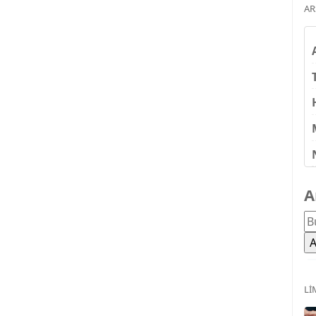
AR
A
LI