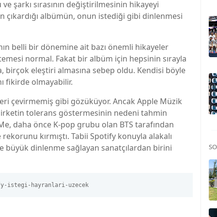
ve şarkı sırasının değiştirilmesinin hikayeyi
ın çıkardığı albümün, onun istediği gibi dinlenmesi
nın belli bir dönemine ait bazı önemli hikayeler
stemesi normal. Fakat bir albüm için hepsinin sırayla
, birçok eleştiri almasına sebep oldu. Kendisi böyle
 fikirde olmayabilir.
 geri çevirmemiş gibi gözüküyor. Ancak Apple Müzik
Şirketin tolerans göstermesinin nedeni tahmin
On Me, daha önce K-pop grubu olan BTS tarafından
ekorunu kırmıştı. Tabii Spotify konuyla alakalı
e büyük dinlenme sağlayan sanatçılardan birini
SO
fy-istegi-hayranlari-uzecek