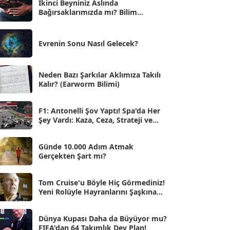
İkinci Beyniniz Aslında
Bağırsaklarımızda mı? Bilim
Eyl 2025
[56]
İnsanlarını Şaşırtan Gerçekler
Ağu 2025
[25]
Evrenin Sonu Nasıl Gelecek?
Tem 2025
[45]
Haz 2025
[38]
Neden Bazı Şarkılar Aklımıza Takılı
Kalır? (Earworm Bilimi)
May 2025
[54]
Nis 2025
[56]
F1: Antonelli Şov Yaptı! Spa'da Her
Şey Vardı: Kaza, Ceza, Strateji ve
Mar 2025
[50]
Muhteşem Zafer
Şub 2025
[57]
Günde 10.000 Adım Atmak
Gerçekten Şart mı?
Oca 2025
[53]
Ara 2024
Tom Cruise'u Böyle Hiç Görmediniz!
[25]
Yeni Rolüyle Hayranlarını Şaşkına
Çevirdi
Kas 2024
[33]
Dünya Kupası Daha da Büyüyor mu?
Eki 2024
[46]
FIFA'dan 64 Takımlık Dev Plan!