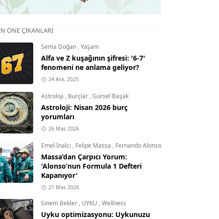
IN ÖNE ÇIKANLARI
Sema Doğan
,
Yaşam
Alfa ve Z kuşağının şifresi: '6-7'
fenomeni ne anlama geliyor?
24 Ara, 2025
Astroloji
,
Burçlar
,
Gürsel Başak
Astroloji: Nisan 2026 burç
yorumları
26 Mar, 2026
Emel İnalcı
,
Felipe Massa
,
Fernando Alonso
Massa’dan Çarpıcı Yorum:
'Alonso’nun Formula 1 Defteri
Kapanıyor'
21 Mar, 2026
Sinem Bekler
,
UYKU
,
Wellness
Uyku optimizasyonu: Uykunuzu