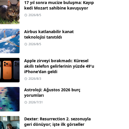
17 yıl sonra mucize buluşma: Kayıp
kedi Mozart sahibine kavuşuyor
2026/8/5
Airbus katlanabilir kanat
teknolojisi tanıtıldı
2026/8/5
Apple zirveyi bırakmadı: Küresel
akıllı telefon gelirlerinin yüzde 49'u
iPhone'dan geldi
2026/8/3
Astroloji: Ağustos 2026 burç
yorumları
2026/7/31
Dexter: Resurrection 2. sezonuyla
geri dönüyor; işte ilk görseller