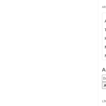
AR
A
LI