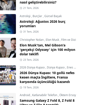
nasıl geliştirebilirsiniz?
21 Tem, 2026
Astroloji
,
Burçlar
,
Gürsel Başak
Astroloji: Ağustos 2026 burç
yorumları
31 Tem, 2026
Christopher Nolan
,
Elon Musk
,
Film ve Dizi
Elon Musk'tan, Mel Gibson'a
'gerçekçi Odyssey' için 100 milyon
dolar teklifi
23 Tem, 2026
2026 Dünya Kupası
,
Dünya Kupası
,
Enes Demircioğlu
2026 Dünya Kupası: 10 gollü nefes
kesen maçta İngiltere, Fransa
karşısında üçüncülüğü kazandı
19 Tem, 2026
Android
,
Katlanabilir Telefon
,
Öktem Ersoy
Samsung Galaxy Z Fold 8, Z Fold 8
Ultra ve Z Flip 8 tanıtıldı