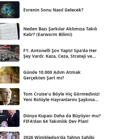
Eki 2025
[75]
Evrenin Sonu Nasıl Gelecek?
Eyl 2025
[56]
Ağu 2025
[25]
Neden Bazı Şarkılar Aklımıza Takılı
Kalır? (Earworm Bilimi)
Tem 2025
[45]
Haz 2025
[38]
F1: Antonelli Şov Yaptı! Spa'da Her
Şey Vardı: Kaza, Ceza, Strateji ve
May 2025
[54]
Muhteşem Zafer
Nis 2025
[56]
Günde 10.000 Adım Atmak
Gerçekten Şart mı?
Mar 2025
[50]
Şub 2025
[57]
Tom Cruise'u Böyle Hiç Görmediniz!
Yeni Rolüyle Hayranlarını Şaşkına
Oca 2025
Çevirdi
[53]
Ara 2024
Dünya Kupası Daha da Büyüyor mu?
[25]
FIFA'dan 64 Takımlık Dev Plan!
Kas 2024
[33]
2026 Wimbledon'da Tahtın Sahibi
Eki 2024
[46]