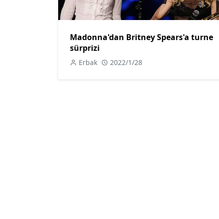
Madonna'dan Britney Spears'a turne
sürprizi
Erbak
2022/1/28