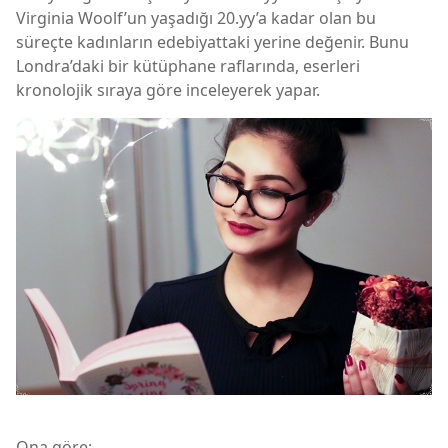
Virginia Woolf’un yaşadığı 20.yy’a kadar olan bu
süreçte kadınların edebiyattaki yerine değenir. Bunu
Londra’daki bir kütüphane raflarında, eserleri
kronolojik sıraya göre inceleyerek yapar.
Ona göre;