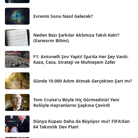
Ağu 2025
[25]
Evrenin Sonu Nasıl Gelecek?
Tem 2025
[45]
Haz 2025
[38]
Neden Bazı Şarkılar Aklımıza Takılı Kalır?
(Earworm Bilimi)
May 2025
[54]
Nis 2025
[56]
F1: Antonelli Şov Yaptı! Spa'da Her Şey Vardı:
Kaza, Ceza, Strateji ve Muhteşem Zafer
Mar 2025
[50]
Şub 2025
[57]
Günde 10.000 Adım Atmak Gerçekten Şart mı?
Oca 2025
[53]
Ara 2024
Tom Cruise'u Böyle Hiç Görmediniz! Yeni
[25]
Rolüyle Hayranlarını Şaşkına Çevirdi
Kas 2024
[33]
Dünya Kupası Daha da Büyüyor mu? FIFA'dan
Eki 2024
[46]
64 Takımlık Dev Plan!
Eyl 2024
[33]