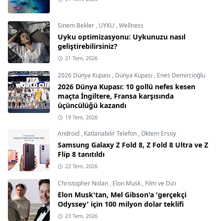
Sinem Bekler
,
UYKU
,
Wellness
Uyku optimizasyonu: Uykunuzu nasıl
geliştirebilirsiniz?
21 Tem, 2026
2026 Dünya Kupası
,
Dünya Kupası
,
Enes Demircioğlu
2026 Dünya Kupası: 10 gollü nefes kesen
maçta İngiltere, Fransa karşısında
üçüncülüğü kazandı
19 Tem, 2026
Android
,
Katlanabilir Telefon
,
Öktem Ersoy
Samsung Galaxy Z Fold 8, Z Fold 8 Ultra ve Z
Flip 8 tanıtıldı
22 Tem, 2026
Christopher Nolan
,
Elon Musk
,
Film ve Dizi
Elon Musk'tan, Mel Gibson'a 'gerçekçi
Odyssey' için 100 milyon dolar teklifi
23 Tem, 2026