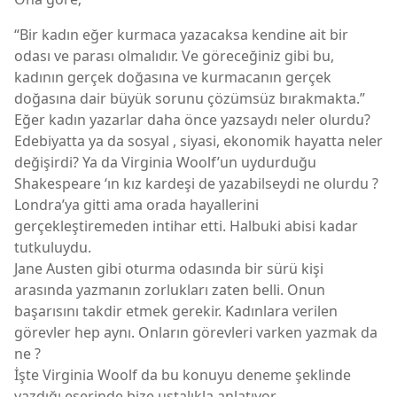
“Bir kadın eğer kurmaca yazacaksa kendine ait bir
odası ve parası olmalıdır. Ve göreceğiniz gibi bu,
kadının gerçek doğasına ve kurmacanın gerçek
doğasına dair büyük sorunu çözümsüz bırakmakta.”
Eğer kadın yazarlar daha önce yazsaydı neler olurdu?
Edebiyatta ya da sosyal , siyasi, ekonomik hayatta neler
değişirdi? Ya da Virginia Woolf’un uydurduğu
Shakespeare ‘ın kız kardeşi de yazabilseydi ne olurdu ?
Londra’ya gitti ama orada hayallerini
gerçekleştiremeden intihar etti. Halbuki abisi kadar
tutkuluydu.
Jane Austen gibi oturma odasında bir sürü kişi
arasında yazmanın zorlukları zaten belli. Onun
başarısını takdir etmek gerekir. Kadınlara verilen
görevler hep aynı. Onların görevleri varken yazmak da
ne ?
İşte Virginia Woolf da bu konuyu deneme şeklinde
yazdığı eserinde bize ustalıkla anlatıyor.