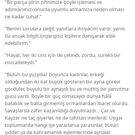
“Bir parça şiirin zihnimize böyle işlemesi ve
adımlarımızı onunla uyumlu atmamıza neden olması
ne kadar tuhaf.”
“Benim sorulara değil, yanıtlara ihtiyacım vardı: yanıtı
da ancak bilgili,önyargısız kişilere danışarak elde
edebilirim.”
“Hayat, her iki cins için de çetindi, zordu, sürekli bir
mucadeleydi.”
“Bütün bu yüzyıllar boyunca kadınlar, erkeği
olduğundan iki kat büyük gösteren bir ayna görevi
gördüler, büyülü bir aynaydı bu ve müthiş bir yansıtma
gücü vardı. Böyle bir güç olmasaydı dünya hâlâ
bataklık ve balta girmemiş ormanlardan ibaret olurdu.
Savaşlarda zafer kazanıldığı duyulmazdı… Çar ve
Kayzer ne taç giyerler, ne de tahttan inerlerdi. Uygar
toplumlarda hangi işe yararlarsa yarasınlar, bütün
şiddet ya da kahramanlık eylemlerinde aynalar