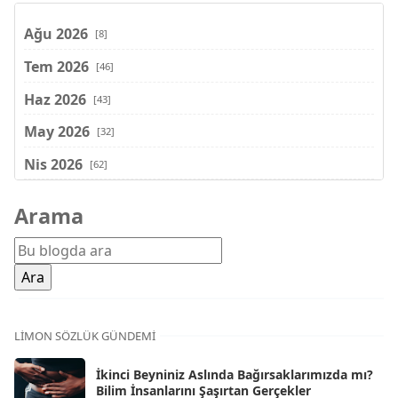
Ağu 2026
[8]
Tem 2026
[46]
Haz 2026
[43]
May 2026
[32]
Nis 2026
[62]
Mar 2026
[81]
Arama
Şub 2026
[71]
Oca 2026
[72]
Ara 2025
[71]
Kas 2025
[62]
LIMON SÖZLÜK GÜNDEMI
Eki 2025
[75]
İkinci Beyniniz Aslında Bağırsaklarımızda mı?
Eyl 2025
Bilim İnsanlarını Şaşırtan Gerçekler
[56]