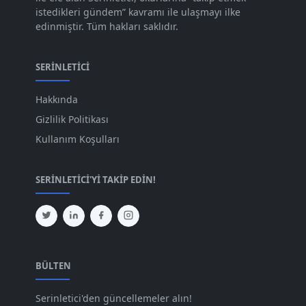
Ağu 2023
[74]
istedikleri gündem” kavramı ile ulaşmayı ilke
edinmiştir. Tüm hakları saklıdır.
Tem 2023
[76]
Haz 2023
[78]
SERINLETICI
May 2023
[66]
Hakkında
Nis 2023
[96]
Gizlilik Politikası
Mar 2023
[79]
Kullanım Koşulları
Şub 2023
[44]
SERINLETICI'YI TAKIP EDIN!
Oca 2023
[87]
Ara 2022
[82]
Kas 2022
[61]
Eki 2022
[64]
BÜLTEN
Eyl 2022
[72]
Serinletici'den güncellemeler alın!