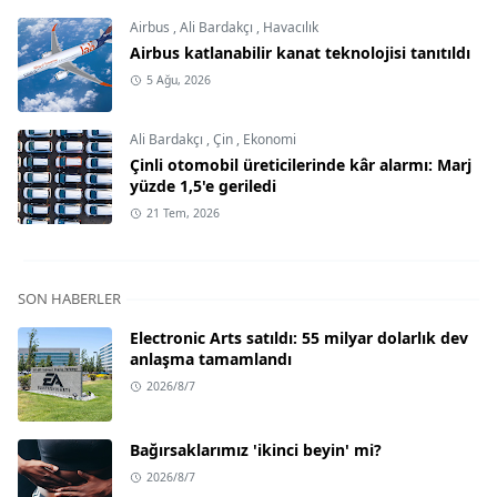
Airbus
,
Ali Bardakçı
,
Havacılık
Airbus katlanabilir kanat teknolojisi tanıtıldı
5 Ağu, 2026
Ali Bardakçı
,
Çin
,
Ekonomi
Çinli otomobil üreticilerinde kâr alarmı: Marj
yüzde 1,5'e geriledi
21 Tem, 2026
SON HABERLER
Electronic Arts satıldı: 55 milyar dolarlık dev
anlaşma tamamlandı
2026/8/7
Bağırsaklarımız 'ikinci beyin' mi?
2026/8/7