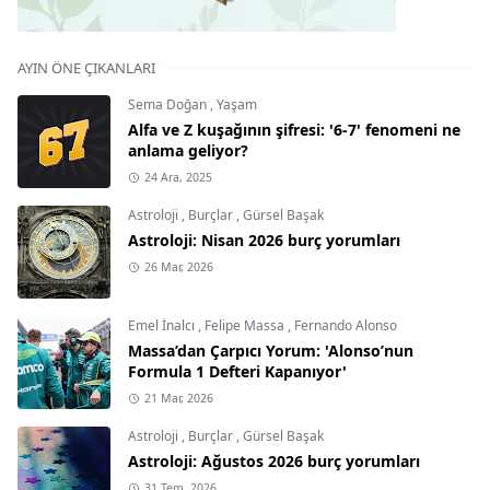
AYIN ÖNE ÇIKANLARI
Sema Doğan
,
Yaşam
Alfa ve Z kuşağının şifresi: '6-7' fenomeni ne
anlama geliyor?
24 Ara, 2025
Astroloji
,
Burçlar
,
Gürsel Başak
Astroloji: Nisan 2026 burç yorumları
26 Mar, 2026
Emel İnalcı
,
Felipe Massa
,
Fernando Alonso
Massa’dan Çarpıcı Yorum: 'Alonso’nun
Formula 1 Defteri Kapanıyor'
21 Mar, 2026
Astroloji
,
Burçlar
,
Gürsel Başak
Astroloji: Ağustos 2026 burç yorumları
31 Tem, 2026