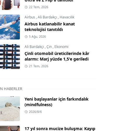
22 Tem, 2026
Airbus
,
Ali Bardakçı
,
Havacılık
Airbus katlanabilir kanat
teknolojisi tanıtıldı
5 Ağu, 2026
Ali Bardakçı
,
Çin
,
Ekonomi
Çinli otomobil üreticilerinde kâr
alarmı: Marj yüzde 1,5'e geriledi
21 Tem, 2026
N HABERLER
Yeni başlayanlar için farkındalık
(mindfulness)
2026/8/6
17 yıl sonra mucize buluşma: Kayıp