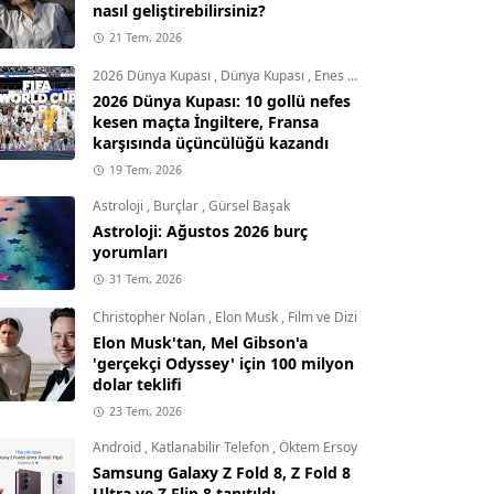
nasıl geliştirebilirsiniz?
21 Tem, 2026
2026 Dünya Kupası
,
Dünya Kupası
,
Enes Demircioğlu
2026 Dünya Kupası: 10 gollü nefes
kesen maçta İngiltere, Fransa
karşısında üçüncülüğü kazandı
19 Tem, 2026
Astroloji
,
Burçlar
,
Gürsel Başak
Astroloji: Ağustos 2026 burç
yorumları
31 Tem, 2026
Christopher Nolan
,
Elon Musk
,
Film ve Dizi
Elon Musk'tan, Mel Gibson'a
'gerçekçi Odyssey' için 100 milyon
dolar teklifi
23 Tem, 2026
Android
,
Katlanabilir Telefon
,
Öktem Ersoy
Samsung Galaxy Z Fold 8, Z Fold 8
Ultra ve Z Flip 8 tanıtıldı