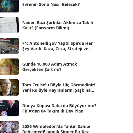
Evrenin Sonu Nasıl Gelecek?
Eyl 2025
[56]
Ağu 2025
[25]
Neden Bazı Şarkılar Aklımıza Takılı
Kalır? (Earworm Bilimi)
Tem 2025
[45]
Haz 2025
[38]
F1: Antonelli Şov Yaptı! Spa'da Her
Şey Vardı: Kaza, Ceza, Strateji ve
May 2025
[54]
Muhteşem Zafer
Nis 2025
[56]
Günde 10.000 Adım Atmak
Gerçekten Şart mı?
Mar 2025
[50]
Şub 2025
[57]
Tom Cruise'u Böyle Hiç Görmediniz!
Yeni Rolüyle Hayranlarını Şaşkına
Oca 2025
Çevirdi
[53]
Ara 2024
Dünya Kupası Daha da Büyüyor mu?
[25]
FIFA'dan 64 Takımlık Dev Plan!
Kas 2024
[33]
2026 Wimbledon'da Tahtın Sahibi
Eki 2024
[46]
Değişmedi! Jannik Sinner Bir Kez