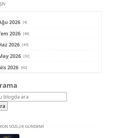
ŞIV
Ağu 2026
[4]
Tem 2026
[46]
Haz 2026
[43]
May 2026
[32]
Nis 2026
[62]
Mar 2026
[81]
rama
Şub 2026
[71]
Oca 2026
[72]
Ara 2025
[71]
Kas 2025
[62]
MON SÖZLÜK GÜNDEMI
Eki 2025
[75]