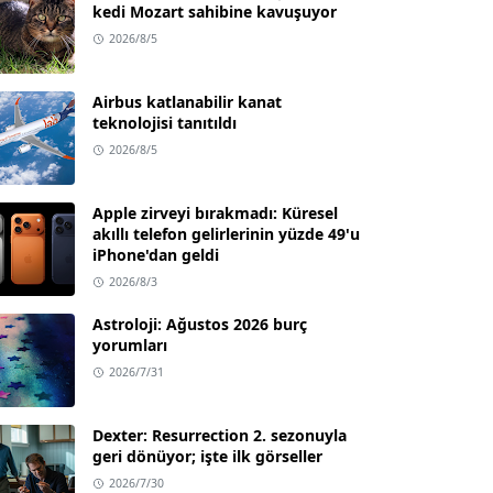
kedi Mozart sahibine kavuşuyor
2026/8/5
Airbus katlanabilir kanat
teknolojisi tanıtıldı
2026/8/5
Apple zirveyi bırakmadı: Küresel
akıllı telefon gelirlerinin yüzde 49'u
iPhone'dan geldi
2026/8/3
Astroloji: Ağustos 2026 burç
yorumları
2026/7/31
Dexter: Resurrection 2. sezonuyla
geri dönüyor; işte ilk görseller
2026/7/30