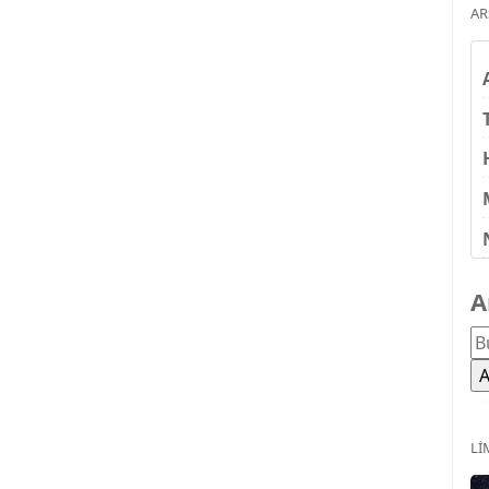
AR
A
LI