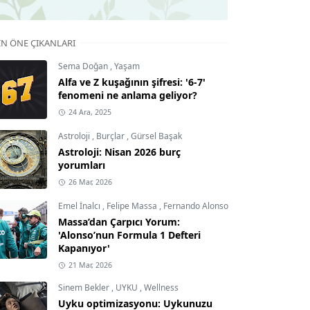
IN ÖNE ÇIKANLARI
Sema Doğan
,
Yaşam
Alfa ve Z kuşağının şifresi: '6-7'
fenomeni ne anlama geliyor?
24 Ara, 2025
Astroloji
,
Burçlar
,
Gürsel Başak
Astroloji: Nisan 2026 burç
yorumları
26 Mar, 2026
Emel İnalcı
,
Felipe Massa
,
Fernando Alonso
Massa’dan Çarpıcı Yorum:
'Alonso’nun Formula 1 Defteri
Kapanıyor'
21 Mar, 2026
Sinem Bekler
,
UYKU
,
Wellness
Uyku optimizasyonu: Uykunuzu