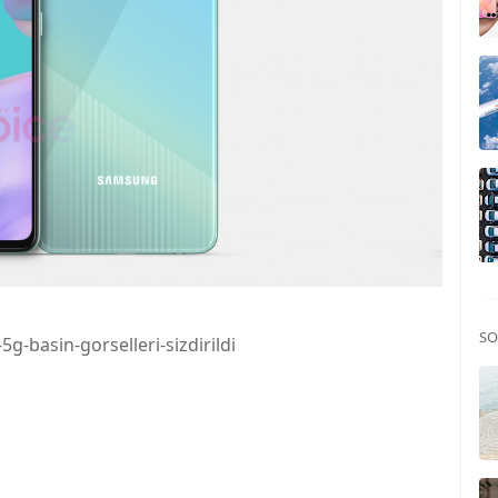
SO
g-basin-gorselleri-sizdirildi