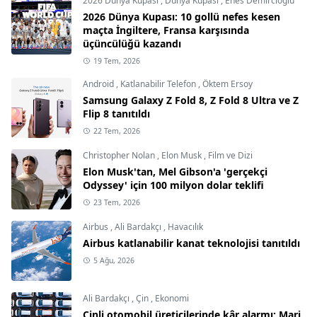
2026 Dünya Kupası
,
Dünya Kupası
,
Enes Demircioğlu
2026 Dünya Kupası: 10 gollü nefes kesen
maçta İngiltere, Fransa karşısında
üçüncülüğü kazandı
19 Tem, 2026
Android
,
Katlanabilir Telefon
,
Öktem Ersoy
Samsung Galaxy Z Fold 8, Z Fold 8 Ultra ve Z
Flip 8 tanıtıldı
22 Tem, 2026
Christopher Nolan
,
Elon Musk
,
Film ve Dizi
Elon Musk'tan, Mel Gibson'a 'gerçekçi
Odyssey' için 100 milyon dolar teklifi
23 Tem, 2026
Airbus
,
Ali Bardakçı
,
Havacılık
Airbus katlanabilir kanat teknolojisi tanıtıldı
5 Ağu, 2026
Ali Bardakçı
,
Çin
,
Ekonomi
Çinli otomobil üreticilerinde kâr alarmı: Marj