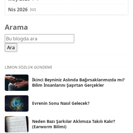
Nis 2026
[62]
Mar 2026
[81]
Arama
Şub 2026
[71]
Oca 2026
[72]
Ara 2025
[71]
Kas 2025
[62]
LIMON SÖZLÜK GÜNDEMI
Eki 2025
[75]
İkinci Beyniniz Aslında Bağırsaklarımızda mı?
Eyl 2025
Bilim İnsanlarını Şaşırtan Gerçekler
[56]
Ağu 2025
[25]
Evrenin Sonu Nasıl Gelecek?
Tem 2025
[45]
Haz 2025
[38]
Neden Bazı Şarkılar Aklımıza Takılı Kalır?
(Earworm Bilimi)
May 2025
[54]