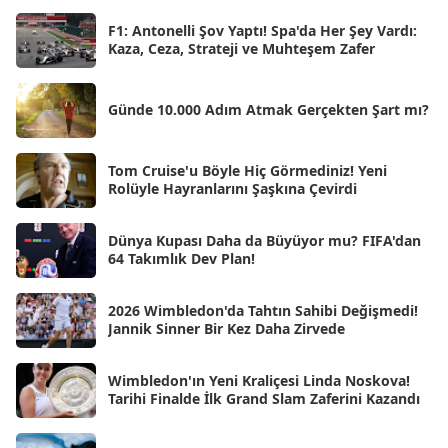
Nis 2025
[56]
F1: Antonelli Şov Yaptı! Spa'da Her Şey Vardı:
Kaza, Ceza, Strateji ve Muhteşem Zafer
Mar 2025
[50]
Şub 2025
[57]
Günde 10.000 Adım Atmak Gerçekten Şart mı?
Oca 2025
[53]
Ara 2024
Tom Cruise'u Böyle Hiç Görmediniz! Yeni
[25]
Rolüyle Hayranlarını Şaşkına Çevirdi
Kas 2024
[33]
Dünya Kupası Daha da Büyüyor mu? FIFA'dan
Eki 2024
[46]
64 Takımlık Dev Plan!
Eyl 2024
[33]
2026 Wimbledon'da Tahtın Sahibi Değişmedi!
Ağu 2024
[10]
Jannik Sinner Bir Kez Daha Zirvede
Tem 2024
[21]
Wimbledon'ın Yeni Kraliçesi Linda Noskova!
Haz 2024
[30]
Tarihi Finalde İlk Grand Slam Zaferini Kazandı
May 2024
[90]