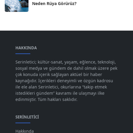
Neden Rüya Görürüz?
Nis 2024
[59]
Mar 2024
[52]
Şub 2024
[50]
Oca 2024
[83]
Ara 2023
HAKKINDA
[101]
Kas 2023
[82]
Serinletici; kültür-sanat, yaşam, eğlence, teknoloji,
sosyal medya ve gündem de dahil olmak üzere pek
Eki 2023
[73]
çok konuda içerik sağlayan aktüel bir haber
Eyl 2023
kaynağıdır. İçerikleri deneyimli ve özgün kadrosu
[73]
ile ele alan Serinletici, okurlarına “takip etmek
Ağu 2023
[74]
istedikleri gündem” kavramı ile ulaşmayı ilke
edinmiştir. Tüm hakları saklıdır.
Tem 2023
[76]
Haz 2023
[78]
SERINLETICI
May 2023
[66]
Hakkında