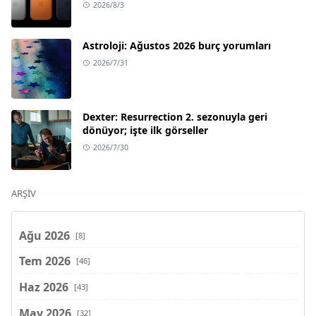
2026/8/3
Astroloji: Ağustos 2026 burç yorumları
2026/7/31
Dexter: Resurrection 2. sezonuyla geri
dönüyor; işte ilk görseller
2026/7/30
ARŞIV
Ağu 2026
[8]
Tem 2026
[46]
Haz 2026
[43]
May 2026
[32]