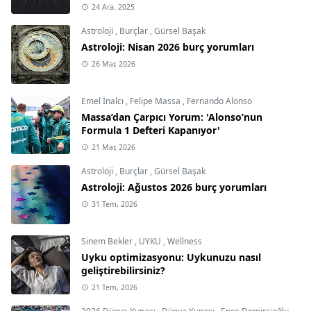
24 Ara, 2025
Astroloji
,
Burçlar
,
Gürsel Başak
Astroloji: Nisan 2026 burç yorumları
26 Mar, 2026
Emel İnalcı
,
Felipe Massa
,
Fernando Alonso
Massa’dan Çarpıcı Yorum: 'Alonso’nun
Formula 1 Defteri Kapanıyor'
21 Mar, 2026
Astroloji
,
Burçlar
,
Gürsel Başak
Astroloji: Ağustos 2026 burç yorumları
31 Tem, 2026
Sinem Bekler
,
UYKU
,
Wellness
Uyku optimizasyonu: Uykunuzu nasıl
geliştirebilirsiniz?
21 Tem, 2026