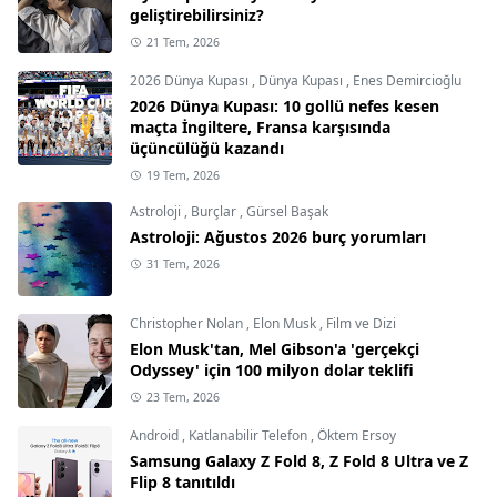
geliştirebilirsiniz?
21 Tem, 2026
2026 Dünya Kupası
,
Dünya Kupası
,
Enes Demircioğlu
2026 Dünya Kupası: 10 gollü nefes kesen
maçta İngiltere, Fransa karşısında
üçüncülüğü kazandı
19 Tem, 2026
Astroloji
,
Burçlar
,
Gürsel Başak
Astroloji: Ağustos 2026 burç yorumları
31 Tem, 2026
Christopher Nolan
,
Elon Musk
,
Film ve Dizi
Elon Musk'tan, Mel Gibson'a 'gerçekçi
Odyssey' için 100 milyon dolar teklifi
23 Tem, 2026
Android
,
Katlanabilir Telefon
,
Öktem Ersoy
Samsung Galaxy Z Fold 8, Z Fold 8 Ultra ve Z
Flip 8 tanıtıldı