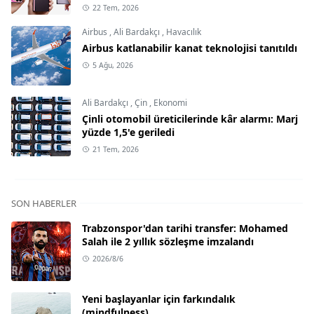
22 Tem, 2026
Airbus
,
Ali Bardakçı
,
Havacılık
Airbus katlanabilir kanat teknolojisi tanıtıldı
5 Ağu, 2026
Ali Bardakçı
,
Çin
,
Ekonomi
Çinli otomobil üreticilerinde kâr alarmı: Marj
yüzde 1,5'e geriledi
21 Tem, 2026
SON HABERLER
Trabzonspor'dan tarihi transfer: Mohamed
Salah ile 2 yıllık sözleşme imzalandı
2026/8/6
Yeni başlayanlar için farkındalık
(mindfulness)