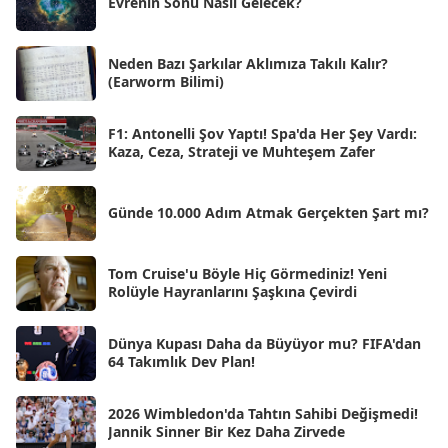
Evrenin Sonu Nasıl Gelecek?
Eyl 2025
[56]
Ağu 2025
[25]
Neden Bazı Şarkılar Aklımıza Takılı Kalır?
(Earworm Bilimi)
Tem 2025
[45]
Haz 2025
[38]
F1: Antonelli Şov Yaptı! Spa'da Her Şey Vardı:
Kaza, Ceza, Strateji ve Muhteşem Zafer
May 2025
[54]
Nis 2025
[56]
Günde 10.000 Adım Atmak Gerçekten Şart mı?
Mar 2025
[50]
Şub 2025
[57]
Tom Cruise'u Böyle Hiç Görmediniz! Yeni
Rolüyle Hayranlarını Şaşkına Çevirdi
Oca 2025
[53]
Ara 2024
Dünya Kupası Daha da Büyüyor mu? FIFA'dan
[25]
64 Takımlık Dev Plan!
Kas 2024
[33]
2026 Wimbledon'da Tahtın Sahibi Değişmedi!
Eki 2024
[46]
Jannik Sinner Bir Kez Daha Zirvede