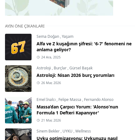
AYIN ÖNE ÇIKANLARI
Sema Doğan
,
Yaşam
Alfa ve Z kuşağının şifresi: '6-7' fenomeni ne
anlama geliyor?
24 Ara, 2025
Astroloji
,
Burçlar
,
Gürsel Başak
Astroloji: Nisan 2026 burç yorumları
26 Mar, 2026
Emel İnalcı
,
Felipe Massa
,
Fernando Alonso
Massa’dan Çarpıcı Yorum: 'Alonso’nun
Formula 1 Defteri Kapanıyor'
21 Mar, 2026
Sinem Bekler
,
UYKU
,
Wellness
Uyku optimizasyonu: Uykunuzu nasıl