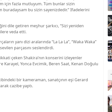
m için fazla mutluyum. Tüm bunlar sizin
 buradaysam bu sizin sayenizdedir.” Ifadelerini
ini dile getiren meşhur şarkıcı, “Sizi yeniden
lere veda etti.
aların yanı dizi aralarında “La La La”, “Waka Waka”
evilen parçasını seslendirdi.
kkati çeken Shakira’nın konserini izleyenler
re Karayel, Yonca Evcimik, Beren Saat, Kenan Doğulu
kibindeki bir kameraman, sanatçının eşi Gerard
arak cazibe yaptı.