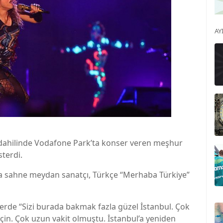
AY
dahilinde Vodafone Park’ta konser veren meşhur
sterdi.
sahne meydan sanatçı, Türkçe “Merhaba Türkiye”
erde “Sizi burada bakmak fazla güzel İstanbul. Çok
için. Çok uzun vakit olmuştu. İstanbul’a yeniden