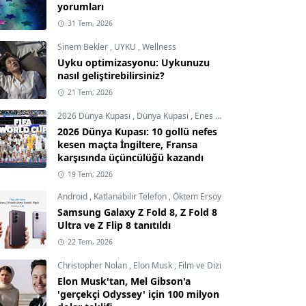
yorumları
31 Tem, 2026
Sinem Bekler
,
UYKU
,
Wellness
Uyku optimizasyonu: Uykunuzu
nasıl geliştirebilirsiniz?
21 Tem, 2026
2026 Dünya Kupası
,
Dünya Kupası
,
Enes Demircioğlu
2026 Dünya Kupası: 10 gollü nefes
kesen maçta İngiltere, Fransa
karşısında üçüncülüğü kazandı
19 Tem, 2026
Android
,
Katlanabilir Telefon
,
Öktem Ersoy
Samsung Galaxy Z Fold 8, Z Fold 8
Ultra ve Z Flip 8 tanıtıldı
22 Tem, 2026
Christopher Nolan
,
Elon Musk
,
Film ve Dizi
Elon Musk'tan, Mel Gibson'a
'gerçekçi Odyssey' için 100 milyon