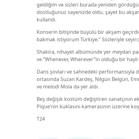
geldiğim ve sizleri burada yeniden gördüğü
dostluğunuz sayenizde oldu. şayet bu akşam
kullandı.
Konserin bitişinde büyülü bir akşam geçirdiğ
bakmak istiyorum Türkiye.” Sözleriyle seyirci
Shakira, nihayet albümünde yer meydan parç
ve “Whenever, Wherever”in olduğu bir hayli s
Dans şovları ve sahnedeki performansıyla di
ortasında Suzan Kardeş, Nilgün Belgün, Em
ve melodi Mola da yer aldı.
Beş değişik kostüm değiştiren sanatçının e
Pique’nin kuklasını kamerasının üzerine koy
T24