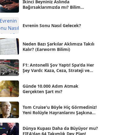
İkinci Beyniniz Aslında
Bağırsaklarımızda mı? Bilim
Eyl 2025
[56]
İnsanlarını Şaşırtan Gerçekler
Ağu 2025
[25]
Evrenin Sonu Nasıl Gelecek?
Tem 2025
[45]
Haz 2025
[38]
Neden Bazı Şarkılar Aklımıza Takılı
Kalır? (Earworm Bilimi)
May 2025
[54]
Nis 2025
[56]
F1: Antonelli Şov Yaptı! Spa'da Her
Şey Vardı: Kaza, Ceza, Strateji ve
Mar 2025
[50]
Muhteşem Zafer
Şub 2025
[57]
Günde 10.000 Adım Atmak
Gerçekten Şart mı?
Oca 2025
[53]
Ara 2024
Tom Cruise'u Böyle Hiç Görmediniz!
[25]
Yeni Rolüyle Hayranlarını Şaşkına
Çevirdi
Kas 2024
[33]
Dünya Kupası Daha da Büyüyor mu?
Eki 2024
[46]
FIFA'dan 64 Takımlık Dev Plan!