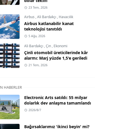
dolar teklifi
23 Tem, 2026
Airbus
,
Ali Bardakçı
,
Havacılık
Airbus katlanabilir kanat
teknolojisi tanıtıldı
5 Ağu, 2026
Ali Bardakçı
,
Çin
,
Ekonomi
Çinli otomobil üreticilerinde kâr
alarmı: Marj yüzde 1,5'e geriledi
21 Tem, 2026
N HABERLER
Electronic Arts satıldı: 55 milyar
dolarlık dev anlaşma tamamlandı
2026/8/7
Bağırsaklarımız 'ikinci beyin' mi?