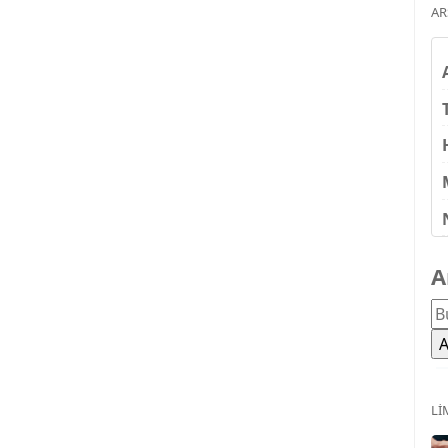
AR
A
LI