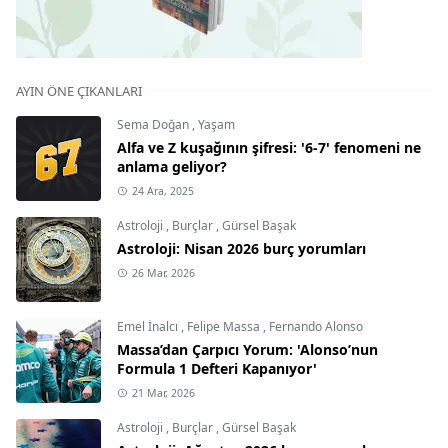
AYIN ÖNE ÇIKANLARI
Sema Doğan
,
Yaşam
Alfa ve Z kuşağının şifresi: '6-7' fenomeni ne
anlama geliyor?
24 Ara, 2025
Astroloji
,
Burçlar
,
Gürsel Başak
Astroloji: Nisan 2026 burç yorumları
26 Mar, 2026
Emel İnalcı
,
Felipe Massa
,
Fernando Alonso
Massa’dan Çarpıcı Yorum: 'Alonso’nun
Formula 1 Defteri Kapanıyor'
21 Mar, 2026
Astroloji
,
Burçlar
,
Gürsel Başak