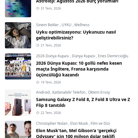
Astroloji: Ağustos 2026 burç yorumları
31 Tem, 2026
Sinem Bekler
,
UYKU
,
Wellness
Uyku optimizasyonu: Uykunuzu nasıl
geliştirebilirsiniz?
21 Tem, 2026
2026 Dünya Kupası
,
Dünya Kupası
,
Enes Demircioğlu
2026 Dünya Kupası: 10 gollü nefes kesen
maçta İngiltere, Fransa karşısında
üçüncülüğü kazandı
19 Tem, 2026
Android
,
Katlanabilir Telefon
,
Öktem Ersoy
Samsung Galaxy Z Fold 8, Z Fold 8 Ultra ve Z
Flip 8 tanıtıldı
22 Tem, 2026
Christopher Nolan
,
Elon Musk
,
Film ve Dizi
Elon Musk'tan, Mel Gibson'a 'gerçekçi
Odyssey' için 100 milyon dolar teklifi