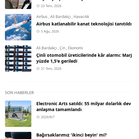
23 Tem, 2026
Airbus
,
Ali Bardakçı
,
Havacılık
Airbus katlanabilir kanat teknolojisi tanıtıldı
5 Ağu, 2026
Ali Bardakçı
,
Çin
,
Ekonomi
Çinli otomobil üreticilerinde kâr alarmı: Marj
yüzde 1,5'e geriledi
21 Tem, 2026
SON HABERLER
Electronic Arts satıldı: 55 milyar dolarlık dev
anlaşma tamamlandı
2026/8/7
Bağırsaklarımız 'ikinci beyin' mi?