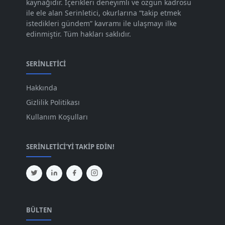
Eyl 2023
kaynağıdır. İçerikleri deneyimli ve özgün kadrosu
[73]
ile ele alan Serinletici, okurlarına “takip etmek
Ağu 2023
[74]
istedikleri gündem” kavramı ile ulaşmayı ilke
edinmiştir. Tüm hakları saklıdır.
Tem 2023
[76]
Haz 2023
[78]
SERINLETICI
May 2023
[66]
Hakkında
Nis 2023
[96]
Gizlilik Politikası
Mar 2023
[79]
Kullanım Koşulları
Şub 2023
[44]
SERINLETICI'YI TAKIP EDIN!
Oca 2023
[87]
Ara 2022
[82]
Kas 2022
[61]
Eki 2022
[64]
BÜLTEN
Eyl 2022
[72]