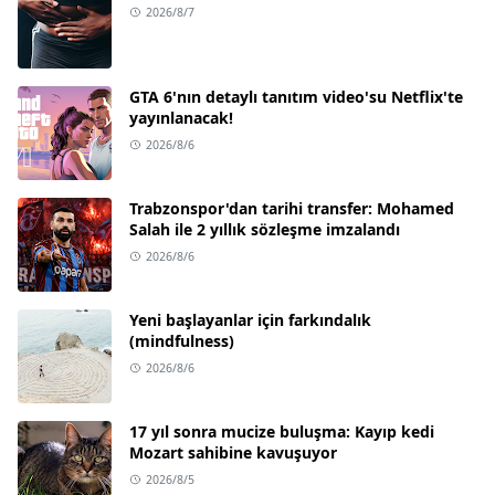
2026/8/7
GTA 6'nın detaylı tanıtım video'su Netflix'te
yayınlanacak!
2026/8/6
Trabzonspor'dan tarihi transfer: Mohamed
Salah ile 2 yıllık sözleşme imzalandı
2026/8/6
Yeni başlayanlar için farkındalık
(mindfulness)
2026/8/6
17 yıl sonra mucize buluşma: Kayıp kedi
Mozart sahibine kavuşuyor
2026/8/5