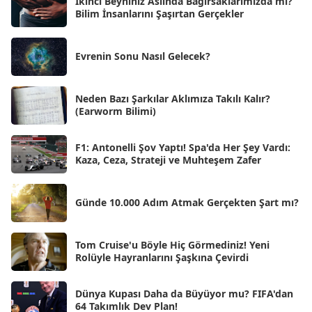
İkinci Beyniniz Aslında Bağırsaklarımızda mı?
Eyl 2025
Bilim İnsanlarını Şaşırtan Gerçekler
[56]
Ağu 2025
[25]
Evrenin Sonu Nasıl Gelecek?
Tem 2025
[45]
Haz 2025
[38]
Neden Bazı Şarkılar Aklımıza Takılı Kalır?
(Earworm Bilimi)
May 2025
[54]
Nis 2025
[56]
F1: Antonelli Şov Yaptı! Spa'da Her Şey Vardı:
Kaza, Ceza, Strateji ve Muhteşem Zafer
Mar 2025
[50]
Şub 2025
[57]
Günde 10.000 Adım Atmak Gerçekten Şart mı?
Oca 2025
[53]
Ara 2024
Tom Cruise'u Böyle Hiç Görmediniz! Yeni
[25]
Rolüyle Hayranlarını Şaşkına Çevirdi
Kas 2024
[33]
Dünya Kupası Daha da Büyüyor mu? FIFA'dan
Eki 2024
[46]
64 Takımlık Dev Plan!