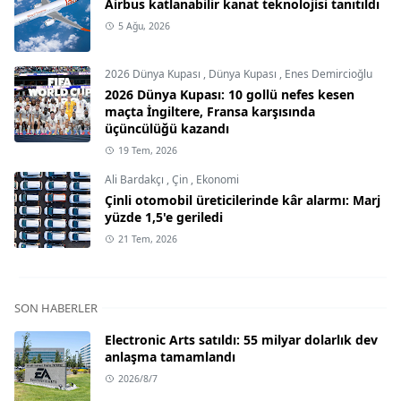
Airbus katlanabilir kanat teknolojisi tanıtıldı
5 Ağu, 2026
2026 Dünya Kupası
,
Dünya Kupası
,
Enes Demircioğlu
2026 Dünya Kupası: 10 gollü nefes kesen
maçta İngiltere, Fransa karşısında
üçüncülüğü kazandı
19 Tem, 2026
Ali Bardakçı
,
Çin
,
Ekonomi
Çinli otomobil üreticilerinde kâr alarmı: Marj
yüzde 1,5'e geriledi
21 Tem, 2026
SON HABERLER
Electronic Arts satıldı: 55 milyar dolarlık dev
anlaşma tamamlandı
2026/8/7