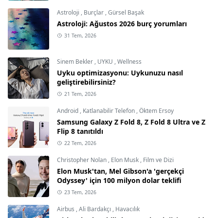
Astroloji
,
Burçlar
,
Gürsel Başak
Astroloji: Ağustos 2026 burç yorumları
31 Tem, 2026
Sinem Bekler
,
UYKU
,
Wellness
Uyku optimizasyonu: Uykunuzu nasıl
geliştirebilirsiniz?
21 Tem, 2026
Android
,
Katlanabilir Telefon
,
Öktem Ersoy
Samsung Galaxy Z Fold 8, Z Fold 8 Ultra ve Z
Flip 8 tanıtıldı
22 Tem, 2026
Christopher Nolan
,
Elon Musk
,
Film ve Dizi
Elon Musk'tan, Mel Gibson'a 'gerçekçi
Odyssey' için 100 milyon dolar teklifi
23 Tem, 2026
Airbus
,
Ali Bardakçı
,
Havacılık