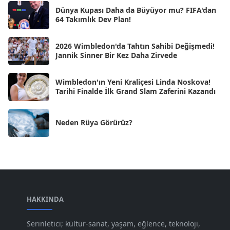
Dünya Kupası Daha da Büyüyor mu? FIFA'dan
Eki 2024
[46]
64 Takımlık Dev Plan!
Eyl 2024
[33]
2026 Wimbledon'da Tahtın Sahibi Değişmedi!
Ağu 2024
[10]
Jannik Sinner Bir Kez Daha Zirvede
Tem 2024
[21]
Wimbledon'ın Yeni Kraliçesi Linda Noskova!
Haz 2024
[30]
Tarihi Finalde İlk Grand Slam Zaferini Kazandı
May 2024
[90]
Neden Rüya Görürüz?
Nis 2024
[59]
Mar 2024
[52]
Şub 2024
[50]
Oca 2024
[83]
Ara 2023
HAKKINDA
[101]
Kas 2023
[82]
Serinletici; kültür-sanat, yaşam, eğlence, teknoloji,