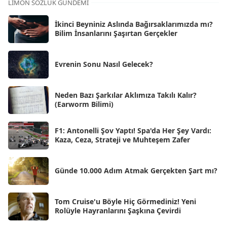
LIMON SÖZLÜK GÜNDEMI
Eki 2025
[75]
İkinci Beyniniz Aslında Bağırsaklarımızda mı?
Eyl 2025
Bilim İnsanlarını Şaşırtan Gerçekler
[56]
Ağu 2025
[25]
Evrenin Sonu Nasıl Gelecek?
Tem 2025
[45]
Haz 2025
[38]
Neden Bazı Şarkılar Aklımıza Takılı Kalır?
(Earworm Bilimi)
May 2025
[54]
Nis 2025
[56]
F1: Antonelli Şov Yaptı! Spa'da Her Şey Vardı:
Kaza, Ceza, Strateji ve Muhteşem Zafer
Mar 2025
[50]
Şub 2025
[57]
Günde 10.000 Adım Atmak Gerçekten Şart mı?
Oca 2025
[53]
Ara 2024
Tom Cruise'u Böyle Hiç Görmediniz! Yeni
[25]
Rolüyle Hayranlarını Şaşkına Çevirdi
Kas 2024
[33]