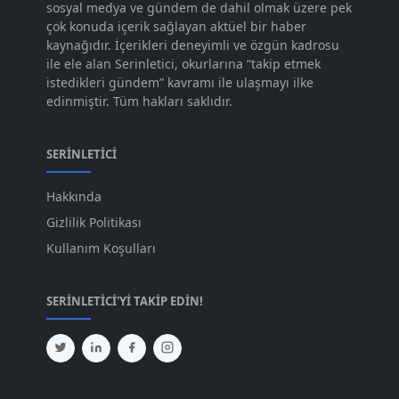
sosyal medya ve gündem de dahil olmak üzere pek
Eki 2023
[73]
çok konuda içerik sağlayan aktüel bir haber
Eyl 2023
kaynağıdır. İçerikleri deneyimli ve özgün kadrosu
[73]
ile ele alan Serinletici, okurlarına “takip etmek
Ağu 2023
[74]
istedikleri gündem” kavramı ile ulaşmayı ilke
edinmiştir. Tüm hakları saklıdır.
Tem 2023
[76]
Haz 2023
[78]
SERINLETICI
May 2023
[66]
Hakkında
Nis 2023
[96]
Gizlilik Politikası
Mar 2023
[79]
Kullanım Koşulları
Şub 2023
[44]
SERINLETICI'YI TAKIP EDIN!
Oca 2023
[87]
Ara 2022
[82]
Kas 2022
[61]