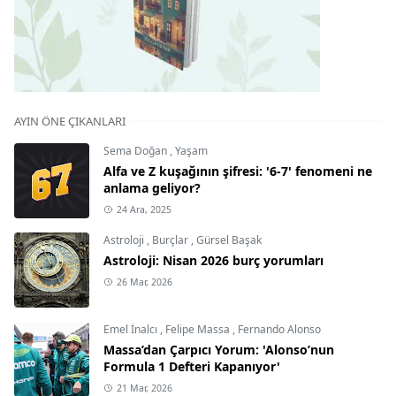
AYIN ÖNE ÇIKANLARI
Sema Doğan
,
Yaşam
Alfa ve Z kuşağının şifresi: '6-7' fenomeni ne
anlama geliyor?
24 Ara, 2025
Astroloji
,
Burçlar
,
Gürsel Başak
Astroloji: Nisan 2026 burç yorumları
26 Mar, 2026
Emel İnalcı
,
Felipe Massa
,
Fernando Alonso
Massa’dan Çarpıcı Yorum: 'Alonso’nun
Formula 1 Defteri Kapanıyor'
21 Mar, 2026