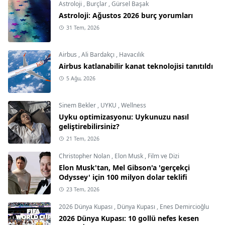
Astroloji
,
Burçlar
,
Gürsel Başak
Astroloji: Ağustos 2026 burç yorumları
31 Tem, 2026
Airbus
,
Ali Bardakçı
,
Havacılık
Airbus katlanabilir kanat teknolojisi tanıtıldı
5 Ağu, 2026
Sinem Bekler
,
UYKU
,
Wellness
Uyku optimizasyonu: Uykunuzu nasıl
geliştirebilirsiniz?
21 Tem, 2026
Christopher Nolan
,
Elon Musk
,
Film ve Dizi
Elon Musk'tan, Mel Gibson'a 'gerçekçi
Odyssey' için 100 milyon dolar teklifi
23 Tem, 2026
2026 Dünya Kupası
,
Dünya Kupası
,
Enes Demircioğlu
2026 Dünya Kupası: 10 gollü nefes kesen