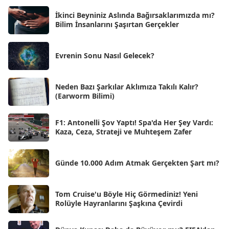
Eki 2025
[75]
İkinci Beyniniz Aslında Bağırsaklarımızda mı?
Eyl 2025
Bilim İnsanlarını Şaşırtan Gerçekler
[56]
Ağu 2025
[25]
Evrenin Sonu Nasıl Gelecek?
Tem 2025
[45]
Haz 2025
[38]
Neden Bazı Şarkılar Aklımıza Takılı Kalır?
(Earworm Bilimi)
May 2025
[54]
Nis 2025
[56]
F1: Antonelli Şov Yaptı! Spa'da Her Şey Vardı:
Kaza, Ceza, Strateji ve Muhteşem Zafer
Mar 2025
[50]
Şub 2025
[57]
Günde 10.000 Adım Atmak Gerçekten Şart mı?
Oca 2025
[53]
Ara 2024
Tom Cruise'u Böyle Hiç Görmediniz! Yeni
[25]
Rolüyle Hayranlarını Şaşkına Çevirdi
Kas 2024
[33]