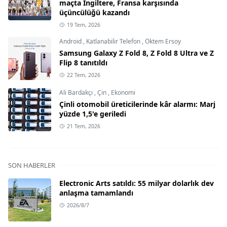
maçta İngiltere, Fransa karşısında
üçüncülüğü kazandı
19 Tem, 2026
Android
,
Katlanabilir Telefon
,
Öktem Ersoy
Samsung Galaxy Z Fold 8, Z Fold 8 Ultra ve Z
Flip 8 tanıtıldı
22 Tem, 2026
Ali Bardakçı
,
Çin
,
Ekonomi
Çinli otomobil üreticilerinde kâr alarmı: Marj
yüzde 1,5'e geriledi
21 Tem, 2026
SON HABERLER
Electronic Arts satıldı: 55 milyar dolarlık dev
anlaşma tamamlandı
2026/8/7