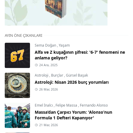
AYIN ÖNE ÇIKANLARI
Sema Doğan
,
Yaşam
Alfa ve Z kuşağının şifresi: '6-7' fenomeni ne
anlama geliyor?
24 Ara, 2025
Astroloji
,
Burçlar
,
Gürsel Başak
Astroloji: Nisan 2026 burç yorumları
26 Mar, 2026
Emel İnalcı
,
Felipe Massa
,
Fernando Alonso
Massa’dan Çarpıcı Yorum: 'Alonso’nun
Formula 1 Defteri Kapanıyor'
21 Mar, 2026