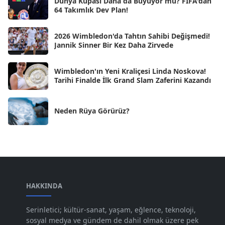
Dünya Kupası Daha da Büyüyor mu? FIFA'dan
Eki 2024
[46]
64 Takımlık Dev Plan!
Eyl 2024
[33]
2026 Wimbledon'da Tahtın Sahibi Değişmedi!
Ağu 2024
[10]
Jannik Sinner Bir Kez Daha Zirvede
Tem 2024
[21]
Wimbledon'ın Yeni Kraliçesi Linda Noskova!
Haz 2024
[30]
Tarihi Finalde İlk Grand Slam Zaferini Kazandı
May 2024
[90]
Neden Rüya Görürüz?
Nis 2024
[59]
Mar 2024
[52]
Şub 2024
[50]
Oca 2024
[83]
Ara 2023
HAKKINDA
[101]
Kas 2023
[82]
Serinletici; kültür-sanat, yaşam, eğlence, teknoloji,
sosyal medya ve gündem de dahil olmak üzere pek
Eki 2023
[73]