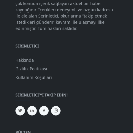
çok konuda içerik sağlayan aktüel bir haber
Eyl 2023
kaynağıdır. İçerikleri deneyimli ve özgün kadrosu
[73]
ile ele alan Serinletici, okurlarına “takip etmek
Ağu 2023
[74]
istedikleri gündem” kavramı ile ulaşmayı ilke
edinmiştir. Tüm hakları saklıdır.
Tem 2023
[76]
Haz 2023
[78]
SERINLETICI
May 2023
[66]
Hakkında
Nis 2023
[96]
Gizlilik Politikası
Mar 2023
[79]
Kullanım Koşulları
Şub 2023
[44]
SERINLETICI'YI TAKIP EDIN!
Oca 2023
[87]
Ara 2022
[82]
Kas 2022
[61]
Eki 2022
[64]
BÜLTEN