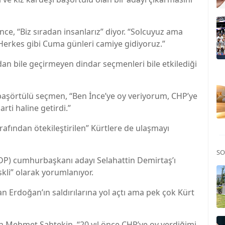
e, “Biz sıradan insanlarız” diyor. “Solcuyuz ama
erkes gibi Cuma günleri camiye gidiyoruz.”
an bile geçirmeyen dindar seçmenleri bile etkilediği
başörtülü seçmen, “Ben İnce’ye oy veriyorum, CHP’ye
arti haline getirdi.”
fından ötekileştirilen” Kürtlere de ulaşmayı
SO
HDP) cumhurbaşkanı adayı Selahattin Demirtaş’ı
skli” olarak yorumlanıyor.
an Erdoğan’ın saldırılarına yol açtı ama pek çok Kürt
 Mehmet Şahtekin, “20 yıl önce CHP’ye oy verdiğimi