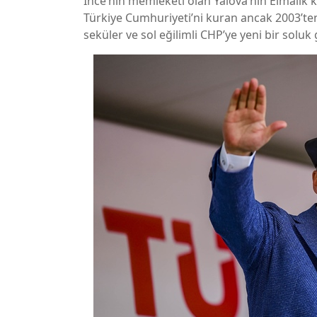
İnce’nin memleketi olan Yalova’nın Elmalık
Türkiye Cumhuriyeti’ni kuran ancak 2003’ten
seküler ve sol eğilimli CHP’ye yeni bir soluk 