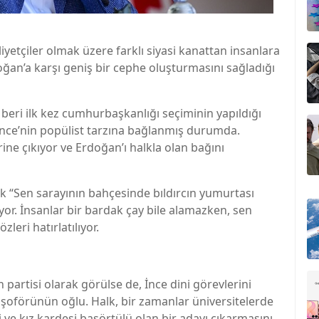
iyetçiler olmak üzere farklı siyasi kanattan insanlara
doğan’a karşı geniş bir cephe oluşturmasını sağladığı
eri ilk kez cumhurbaşkanlığı seçiminin yapıldığı
 İnce’nin popülist tarzına bağlanmış durumda.
ne çıkıyor ve Erdoğan’ı halkla olan bağını
k “Sen sarayının bahçesinde bıldırcın yumurtası
iyor. İnsanlar bir bardak çay bile alamazken, sen
zleri hatırlatılıyor.
in partisi olarak görülse de, İnce dini görevlerini
şoförünün oğlu. Halk, bir zamanlar üniversitelerde
 ve kız kardeşi başörtülü olan bir adayı çıkarmasını