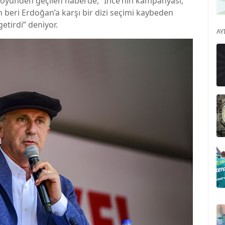
 köyünden geçilen haberde, “İnce’nin kampanyası,
 beri Erdoğan’a karşı bir dizi seçimi kaybeden
getirdi” deniyor.
AY