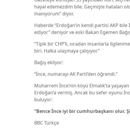
hayal edemezdim bile. Geçmişte hataları old
inanıyorum” diyor.
Haberde “Erdoğan’ın kendi partisi AKP bile
ediyor” deniyor ve eski Bakan Egemen Bağış’
“Tipik bir CHP’li, sıradan insanlarla ilgile
biri. Halka ulaşmaya çalışıyor.”
Bağış ekliyor:
“İnce, numarayı AK Parti’den öğrendi.”
Muharrem İnce’nin köyü Elmalık’ta yaşayan
Erdoğan’a vermiş. Ancak bu sefer oyunu İnce
buluyor:
“Bence İnce iyi bir cumhurbaşkanı olur. Ş
BBC Türkçe