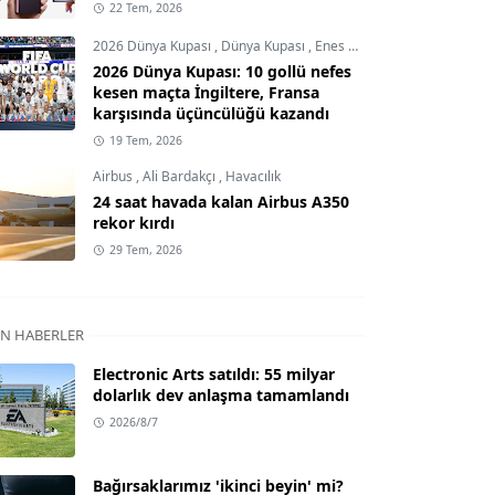
22 Tem, 2026
2026 Dünya Kupası
,
Dünya Kupası
,
Enes Demircioğlu
2026 Dünya Kupası: 10 gollü nefes
kesen maçta İngiltere, Fransa
karşısında üçüncülüğü kazandı
19 Tem, 2026
Airbus
,
Ali Bardakçı
,
Havacılık
24 saat havada kalan Airbus A350
rekor kırdı
29 Tem, 2026
N HABERLER
Electronic Arts satıldı: 55 milyar
dolarlık dev anlaşma tamamlandı
2026/8/7
Bağırsaklarımız 'ikinci beyin' mi?