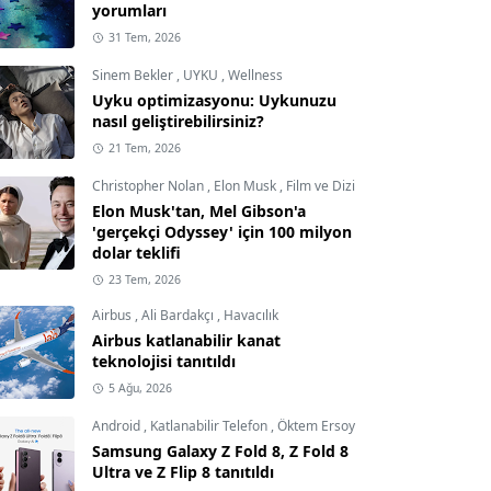
yorumları
31 Tem, 2026
Sinem Bekler
,
UYKU
,
Wellness
Uyku optimizasyonu: Uykunuzu
nasıl geliştirebilirsiniz?
21 Tem, 2026
Christopher Nolan
,
Elon Musk
,
Film ve Dizi
Elon Musk'tan, Mel Gibson'a
'gerçekçi Odyssey' için 100 milyon
dolar teklifi
23 Tem, 2026
Airbus
,
Ali Bardakçı
,
Havacılık
Airbus katlanabilir kanat
teknolojisi tanıtıldı
5 Ağu, 2026
Android
,
Katlanabilir Telefon
,
Öktem Ersoy
Samsung Galaxy Z Fold 8, Z Fold 8
Ultra ve Z Flip 8 tanıtıldı