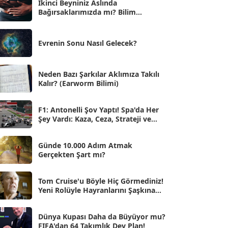
İkinci Beyniniz Aslında
Bağırsaklarımızda mı? Bilim
Eyl 2025
[56]
İnsanlarını Şaşırtan Gerçekler
Ağu 2025
[25]
Evrenin Sonu Nasıl Gelecek?
Tem 2025
[45]
Haz 2025
[38]
Neden Bazı Şarkılar Aklımıza Takılı
Kalır? (Earworm Bilimi)
May 2025
[54]
Nis 2025
[56]
F1: Antonelli Şov Yaptı! Spa'da Her
Şey Vardı: Kaza, Ceza, Strateji ve
Mar 2025
[50]
Muhteşem Zafer
Şub 2025
[57]
Günde 10.000 Adım Atmak
Gerçekten Şart mı?
Oca 2025
[53]
Ara 2024
Tom Cruise'u Böyle Hiç Görmediniz!
[25]
Yeni Rolüyle Hayranlarını Şaşkına
Çevirdi
Kas 2024
[33]
Dünya Kupası Daha da Büyüyor mu?
Eki 2024
[46]
FIFA'dan 64 Takımlık Dev Plan!