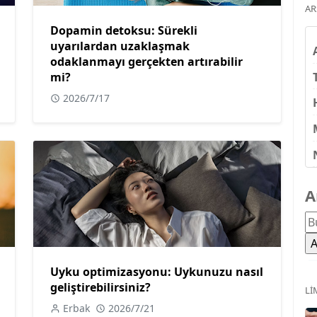
AR
Dopamin detoksu: Sürekli
uyarılardan uzaklaşmak
odaklanmayı gerçekten artırabilir
mi?
2026/7/17
A
Uyku optimizasyonu: Uykunuzu nasıl
geliştirebilirsiniz?
LI
Erbak
2026/7/21