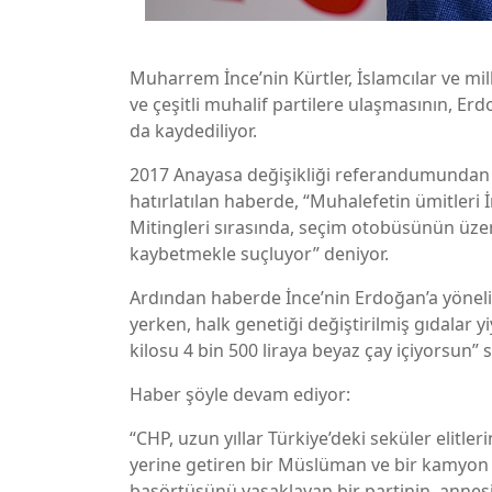
Muharrem İnce’nin Kürtler, İslamcılar ve mill
ve çeşitli muhalif partilere ulaşmasının, Er
da kaydediliyor.
2017 Anayasa değişikliği referandumundan b
hatırlatılan haberde, “Muhalefetin ümitleri
Mitingleri sırasında, seçim otobüsünün üzeri
kaybetmekle suçluyor” deniyor.
Ardından haberde İnce’nin Erdoğan’a yöneli
yerken, halk genetiği değiştirilmiş gıdalar y
kilosu 4 bin 500 liraya beyaz çay içiyorsun” sö
Haber şöyle devam ediyor:
“CHP, uzun yıllar Türkiye’deki seküler elitler
yerine getiren bir Müslüman ve bir kamyon 
başörtüsünü yasaklayan bir partinin, annesi