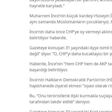
hayretle karşıladı.”
Muharrem İnce’nin küçük kardeşi Hüseyin İnc
aynı zamanda Müslümanların çocuklarıyız. H
İnce’nin daha önce CHP’ye oy vermeyi aklınd
belirtiliyor haberde.
Gazeteye konuşan 31 yaşındaki Ayşe isimli 
değil” diyor. “O, CHP’yi daha kucaklayıcı bir p
Haberde, İnce’nin “Hem CHP hem de AKP tara
başardığı belirtiliyor.
İnce’nin Halkların Demokratik Partisi’nin (
hapishanede ziyaret etmesi “siyasi olarak ri
Bu, “Onu teröristlerle ilişki kurmakla suçlay
tarafından takdir edildi” deniyor.
Gazeteye konuşan 33 yaşındaki Kürt seçmen