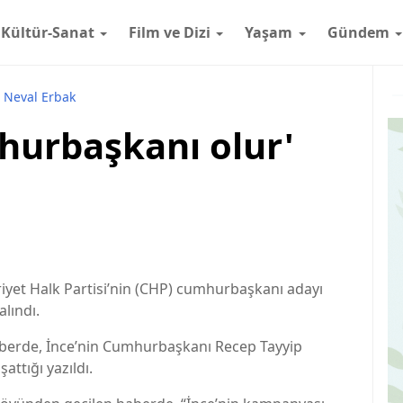
Kültür-Sanat
Film ve Dizi
Yaşam
Gündem
Neval Erbak
mhurbaşkanı olur'
iyet Halk Partisi’nin (CHP) cumhurbaşkanı adayı
lındı.
berde, İnce’nin Cumhurbaşkanı Recep Tayyip
attığı yazıldı.