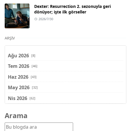
Dexter: Resurrection 2. sezonuyla geri
dönüyor; işte ilk görseller
2026/7/30
ARŞIV
Ağu 2026
[8]
Tem 2026
[46]
Haz 2026
[43]
May 2026
[32]
Nis 2026
[62]
Mar 2026
[81]
Arama
Şub 2026
[71]
Oca 2026
[72]