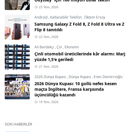
23 Tem, 2026
Android
,
Katlanabilir Telefon
,
Öktem Ersoy
Samsung Galaxy Z Fold 8, Z Fold 8 Ultra ve Z
Flip 8 tanıtıldı
22 Tem, 2026
Ali Bardakçı
,
Çin
,
Ekonomi
Çinli otomobil üreticilerinde kâr alarmı: Marj
yüzde 1,5'e geriledi
21 Tem, 2026
2026 Dünya Kupası
,
Dünya Kupası
,
Enes Demircioğlu
2026 Dünya Kupası: 10 gollü nefes kesen
maçta İngiltere, Fransa karşısında
üçüncülüğü kazandı
19 Tem, 2026
SON HABERLER