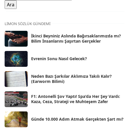
Ara 2025
[71]
Kas 2025
[62]
LIMON SÖZLÜK GÜNDEMI
Eki 2025
[75]
İkinci Beyniniz Aslında Bağırsaklarımızda mı?
Eyl 2025
Bilim İnsanlarını Şaşırtan Gerçekler
[56]
Ağu 2025
[25]
Evrenin Sonu Nasıl Gelecek?
Tem 2025
[45]
Haz 2025
[38]
Neden Bazı Şarkılar Aklımıza Takılı Kalır?
(Earworm Bilimi)
May 2025
[54]
Nis 2025
[56]
F1: Antonelli Şov Yaptı! Spa'da Her Şey Vardı:
Kaza, Ceza, Strateji ve Muhteşem Zafer
Mar 2025
[50]
Şub 2025
[57]
Günde 10.000 Adım Atmak Gerçekten Şart mı?
Oca 2025
[53]