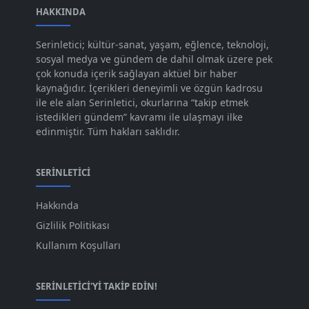
Ara 2023
HAKKINDA
[101]
Kas 2023
[82]
Serinletici; kültür-sanat, yaşam, eğlence, teknoloji,
sosyal medya ve gündem de dahil olmak üzere pek
Eki 2023
[73]
çok konuda içerik sağlayan aktüel bir haber
Eyl 2023
kaynağıdır. İçerikleri deneyimli ve özgün kadrosu
[73]
ile ele alan Serinletici, okurlarına “takip etmek
Ağu 2023
[74]
istedikleri gündem” kavramı ile ulaşmayı ilke
edinmiştir. Tüm hakları saklıdır.
Tem 2023
[76]
Haz 2023
[78]
SERINLETICI
May 2023
[66]
Hakkında
Nis 2023
[96]
Gizlilik Politikası
Mar 2023
[79]
Kullanım Koşulları
Şub 2023
[44]
SERINLETICI'YI TAKIP EDIN!
Oca 2023
[87]