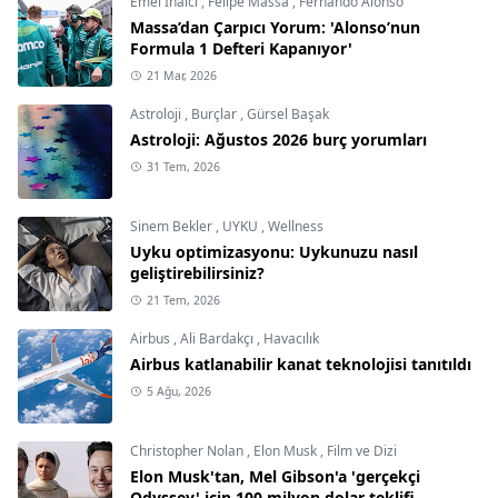
Emel İnalcı
,
Felipe Massa
,
Fernando Alonso
Massa’dan Çarpıcı Yorum: 'Alonso’nun
Formula 1 Defteri Kapanıyor'
21 Mar, 2026
Astroloji
,
Burçlar
,
Gürsel Başak
Astroloji: Ağustos 2026 burç yorumları
31 Tem, 2026
Sinem Bekler
,
UYKU
,
Wellness
Uyku optimizasyonu: Uykunuzu nasıl
geliştirebilirsiniz?
21 Tem, 2026
Airbus
,
Ali Bardakçı
,
Havacılık
Airbus katlanabilir kanat teknolojisi tanıtıldı
5 Ağu, 2026
Christopher Nolan
,
Elon Musk
,
Film ve Dizi
Elon Musk'tan, Mel Gibson'a 'gerçekçi
Odyssey' için 100 milyon dolar teklifi