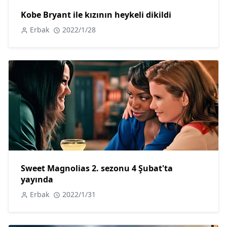
Kobe Bryant ile kızının heykeli dikildi
Erbak
2022/1/28
Sweet Magnolias 2. sezonu 4 Şubat'ta
yayında
Erbak
2022/1/31