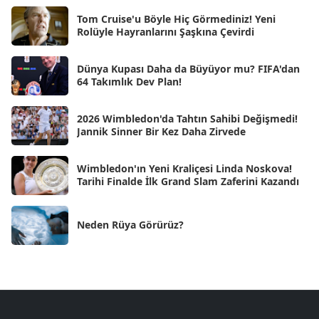
Ara 2024
Tom Cruise'u Böyle Hiç Görmediniz! Yeni
[25]
Rolüyle Hayranlarını Şaşkına Çevirdi
Kas 2024
[33]
Dünya Kupası Daha da Büyüyor mu? FIFA'dan
Eki 2024
[46]
64 Takımlık Dev Plan!
Eyl 2024
[33]
2026 Wimbledon'da Tahtın Sahibi Değişmedi!
Ağu 2024
[10]
Jannik Sinner Bir Kez Daha Zirvede
Tem 2024
[21]
Wimbledon'ın Yeni Kraliçesi Linda Noskova!
Haz 2024
[30]
Tarihi Finalde İlk Grand Slam Zaferini Kazandı
May 2024
[90]
Neden Rüya Görürüz?
Nis 2024
[59]
Mar 2024
[52]
Şub 2024
[50]
Oca 2024
[83]