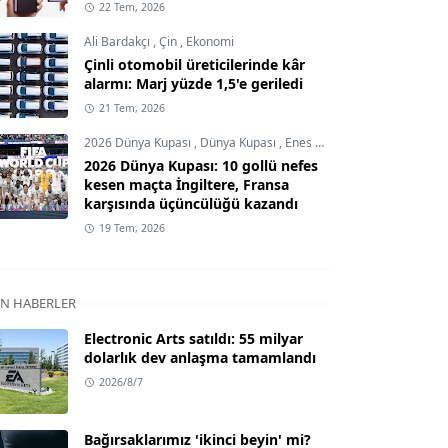
22 Tem, 2026
Ali Bardakçı
,
Çin
,
Ekonomi
Çinli otomobil üreticilerinde kâr
alarmı: Marj yüzde 1,5'e geriledi
21 Tem, 2026
2026 Dünya Kupası
,
Dünya Kupası
,
Enes Demircioğlu
2026 Dünya Kupası: 10 gollü nefes
kesen maçta İngiltere, Fransa
karşısında üçüncülüğü kazandı
19 Tem, 2026
N HABERLER
Electronic Arts satıldı: 55 milyar
dolarlık dev anlaşma tamamlandı
2026/8/7
Bağırsaklarımız 'ikinci beyin' mi?