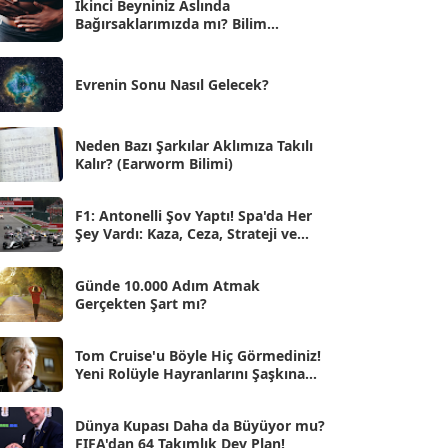
İkinci Beyniniz Aslında
Bağırsaklarımızda mı? Bilim
Eyl 2025
[56]
İnsanlarını Şaşırtan Gerçekler
Ağu 2025
[25]
Evrenin Sonu Nasıl Gelecek?
Tem 2025
[45]
Haz 2025
[38]
Neden Bazı Şarkılar Aklımıza Takılı
Kalır? (Earworm Bilimi)
May 2025
[54]
Nis 2025
[56]
F1: Antonelli Şov Yaptı! Spa'da Her
Şey Vardı: Kaza, Ceza, Strateji ve
Mar 2025
[50]
Muhteşem Zafer
Şub 2025
[57]
Günde 10.000 Adım Atmak
Gerçekten Şart mı?
Oca 2025
[53]
Ara 2024
Tom Cruise'u Böyle Hiç Görmediniz!
[25]
Yeni Rolüyle Hayranlarını Şaşkına
Çevirdi
Kas 2024
[33]
Dünya Kupası Daha da Büyüyor mu?
Eki 2024
[46]
FIFA'dan 64 Takımlık Dev Plan!