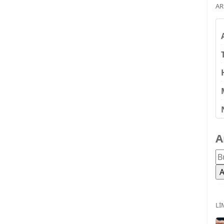
AR
A
LI