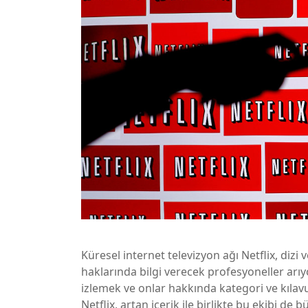
Küresel internet televizyon ağı Netflix, dizi 
haklarında bilgi verecek profesyoneller arıy
izlemek ve onlar hakkında kategori ve kılavuz
Netflix, artan içerik ile birlikte bu ekibi de 