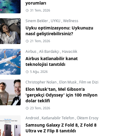
yorumları
31 Tem, 2026
Sinem Bekler
,
UYKU
,
Wellness
Uyku optimizasyonu: Uykunuzu
nasıl geliştirebilirsiniz?
21 Tem, 2026
Airbus
,
Ali Bardakçı
,
Havacılık
Airbus katlanabilir kanat
teknolojisi tanıtıldı
5 Ağu, 2026
Christopher Nolan
,
Elon Musk
,
Film ve Dizi
Elon Musk'tan, Mel Gibson'a
'gerçekçi Odyssey' için 100 milyon
dolar teklifi
23 Tem, 2026
Android
,
Katlanabilir Telefon
,
Öktem Ersoy
Samsung Galaxy Z Fold 8, Z Fold 8
Ultra ve Z Flip 8 tanıtıldı