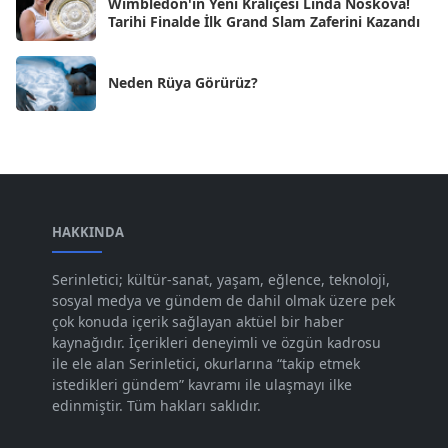
Wimbledon'ın Yeni Kraliçesi Linda Noskova!
Haz 2024
[30]
Tarihi Finalde İlk Grand Slam Zaferini Kazandı
May 2024
[90]
Neden Rüya Görürüz?
Nis 2024
[59]
Mar 2024
[52]
Şub 2024
[50]
Oca 2024
[83]
Ara 2023
HAKKINDA
[101]
Kas 2023
[82]
Serinletici; kültür-sanat, yaşam, eğlence, teknoloji,
sosyal medya ve gündem de dahil olmak üzere pek
Eki 2023
[73]
çok konuda içerik sağlayan aktüel bir haber
Eyl 2023
kaynağıdır. İçerikleri deneyimli ve özgün kadrosu
[73]
ile ele alan Serinletici, okurlarına “takip etmek
Ağu 2023
[74]
istedikleri gündem” kavramı ile ulaşmayı ilke
edinmiştir. Tüm hakları saklıdır.
Tem 2023
[76]