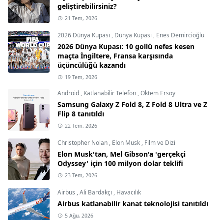
geliştirebilirsiniz?
21 Tem, 2026
2026 Dünya Kupası
,
Dünya Kupası
,
Enes Demircioğlu
2026 Dünya Kupası: 10 gollü nefes kesen
maçta İngiltere, Fransa karşısında
üçüncülüğü kazandı
19 Tem, 2026
Android
,
Katlanabilir Telefon
,
Öktem Ersoy
Samsung Galaxy Z Fold 8, Z Fold 8 Ultra ve Z
Flip 8 tanıtıldı
22 Tem, 2026
Christopher Nolan
,
Elon Musk
,
Film ve Dizi
Elon Musk'tan, Mel Gibson'a 'gerçekçi
Odyssey' için 100 milyon dolar teklifi
23 Tem, 2026
Airbus
,
Ali Bardakçı
,
Havacılık
Airbus katlanabilir kanat teknolojisi tanıtıldı
5 Ağu, 2026