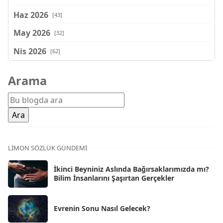
Haz 2026
[43]
May 2026
[32]
Nis 2026
[62]
Mar 2026
[81]
Arama
Şub 2026
[71]
Oca 2026
[72]
Ara 2025
[71]
Kas 2025
[62]
LIMON SÖZLÜK GÜNDEMI
Eki 2025
[75]
İkinci Beyniniz Aslında Bağırsaklarımızda mı?
Eyl 2025
Bilim İnsanlarını Şaşırtan Gerçekler
[56]
Ağu 2025
[25]
Evrenin Sonu Nasıl Gelecek?
Tem 2025
[45]