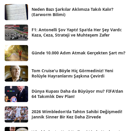
Haz 2025
[38]
Neden Bazı Şarkılar Aklımıza Takılı Kalır?
(Earworm Bilimi)
May 2025
[54]
Nis 2025
[56]
F1: Antonelli Şov Yaptı! Spa'da Her Şey Vardı:
Kaza, Ceza, Strateji ve Muhteşem Zafer
Mar 2025
[50]
Şub 2025
[57]
Günde 10.000 Adım Atmak Gerçekten Şart mı?
Oca 2025
[53]
Ara 2024
Tom Cruise'u Böyle Hiç Görmediniz! Yeni
[25]
Rolüyle Hayranlarını Şaşkına Çevirdi
Kas 2024
[33]
Dünya Kupası Daha da Büyüyor mu? FIFA'dan
Eki 2024
[46]
64 Takımlık Dev Plan!
Eyl 2024
[33]
2026 Wimbledon'da Tahtın Sahibi Değişmedi!
Ağu 2024
[10]
Jannik Sinner Bir Kez Daha Zirvede
Tem 2024
[21]