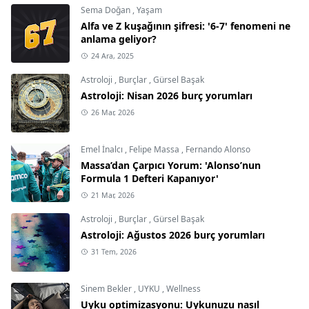
Sema Doğan
,
Yaşam
Alfa ve Z kuşağının şifresi: '6-7' fenomeni ne
anlama geliyor?
24 Ara, 2025
Astroloji
,
Burçlar
,
Gürsel Başak
Astroloji: Nisan 2026 burç yorumları
26 Mar, 2026
Emel İnalcı
,
Felipe Massa
,
Fernando Alonso
Massa’dan Çarpıcı Yorum: 'Alonso’nun
Formula 1 Defteri Kapanıyor'
21 Mar, 2026
Astroloji
,
Burçlar
,
Gürsel Başak
Astroloji: Ağustos 2026 burç yorumları
31 Tem, 2026
Sinem Bekler
,
UYKU
,
Wellness
Uyku optimizasyonu: Uykunuzu nasıl