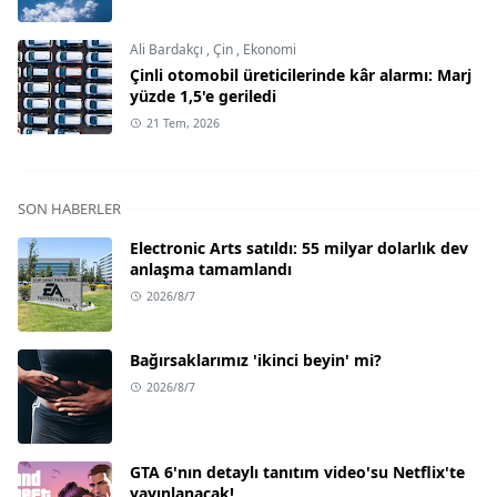
Ali Bardakçı
,
Çin
,
Ekonomi
Çinli otomobil üreticilerinde kâr alarmı: Marj
yüzde 1,5'e geriledi
21 Tem, 2026
SON HABERLER
Electronic Arts satıldı: 55 milyar dolarlık dev
anlaşma tamamlandı
2026/8/7
Bağırsaklarımız 'ikinci beyin' mi?
2026/8/7
GTA 6'nın detaylı tanıtım video'su Netflix'te
yayınlanacak!