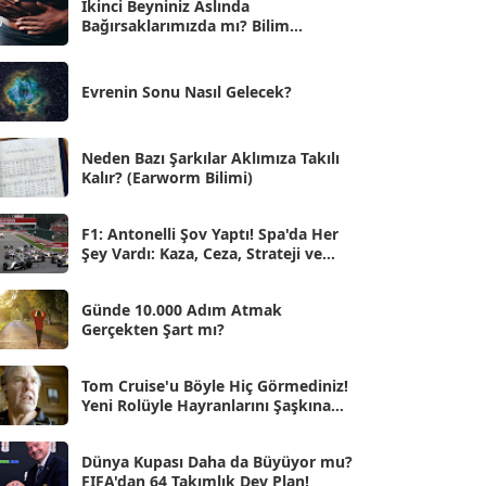
İkinci Beyniniz Aslında
Bağırsaklarımızda mı? Bilim
Eyl 2025
[56]
İnsanlarını Şaşırtan Gerçekler
Ağu 2025
[25]
Evrenin Sonu Nasıl Gelecek?
Tem 2025
[45]
Haz 2025
[38]
Neden Bazı Şarkılar Aklımıza Takılı
Kalır? (Earworm Bilimi)
May 2025
[54]
Nis 2025
[56]
F1: Antonelli Şov Yaptı! Spa'da Her
Şey Vardı: Kaza, Ceza, Strateji ve
Mar 2025
[50]
Muhteşem Zafer
Şub 2025
[57]
Günde 10.000 Adım Atmak
Gerçekten Şart mı?
Oca 2025
[53]
Ara 2024
Tom Cruise'u Böyle Hiç Görmediniz!
[25]
Yeni Rolüyle Hayranlarını Şaşkına
Çevirdi
Kas 2024
[33]
Dünya Kupası Daha da Büyüyor mu?
Eki 2024
[46]
FIFA'dan 64 Takımlık Dev Plan!