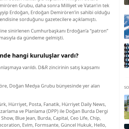
mirören Grubu, daha sonra Milliyet ve Vatan’ın tek
yyip Erdoğan, Erdoğan Demirören’in sahibi olduğu
ndisine sorduğunu gazetecilere açıklamıştı.
rine sinirlenen Cumhurbaşkanı Erdoğan’a “patron”
amasıyla da gündeme gelmişti.
de hangi kuruluşlar vardı?
nlaşmaya varıldı. D&R zincirinin satış kapsamı
 göre, Doğan Medya Grubu bünyesinde yer alan
SO
k, Hürriyet, Posta, Fanatik, Hürriyet Daily News,
zarlama ve Planlama (DPP) ile Doğan Burda Dergi
 Show, Blue Jean, Burda, Capital, Ceo Life, Chip,
e Decoration, Evim, Formsante, Güncel Hukuk, Hello,