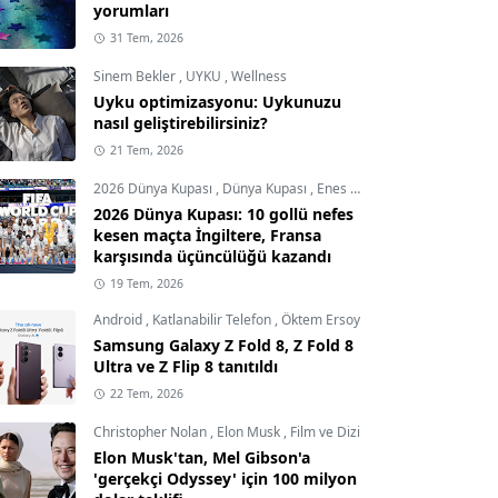
yorumları
31 Tem, 2026
Sinem Bekler
,
UYKU
,
Wellness
Uyku optimizasyonu: Uykunuzu
nasıl geliştirebilirsiniz?
21 Tem, 2026
2026 Dünya Kupası
,
Dünya Kupası
,
Enes Demircioğlu
2026 Dünya Kupası: 10 gollü nefes
kesen maçta İngiltere, Fransa
karşısında üçüncülüğü kazandı
19 Tem, 2026
Android
,
Katlanabilir Telefon
,
Öktem Ersoy
Samsung Galaxy Z Fold 8, Z Fold 8
Ultra ve Z Flip 8 tanıtıldı
22 Tem, 2026
Christopher Nolan
,
Elon Musk
,
Film ve Dizi
Elon Musk'tan, Mel Gibson'a
'gerçekçi Odyssey' için 100 milyon