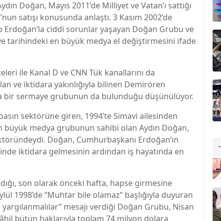
dın Doğan, Mayıs 2011’de Milliyet ve Vatan’ı sattığı
un satışı konusunda anlaştı. 3 Kasım 2002’de
p Erdoğan’la ciddi sorunlar yaşayan Doğan Grubu ve
ye tarihindeki en büyük medya el değiştirmesini ifade
leri ile Kanal D ve CNN Tük kanallarını da
 ve iktidara yakınlığıyla bilinen Demirören
a bir sermaye grubunun da bulunduğu düşünülüyor.
e basın sektörüne giren, 1994’te Simavi ailesinden
 en büyük medya grubunun sahibi olan Aydın Doğan,
 sektöründeydi. Doğan, Cumhurbaşkanı Erdoğan’ın
rinde iktidara gelmesinin ardından iş hayatında en
ldığı, son olarak önceki hafta, hapse girmesine
ylül 1998’de “Muhtar bile olamaz” başlığıyla duyuran
a yargılanmalılar” mesajı verdiği Doğan Grubu, Nisan
i dâhil bütün haklarıyla toplam 74 milyon dolara