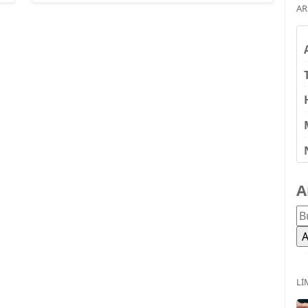
AR
A
LI