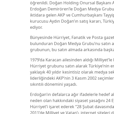
öğrenildi. Doğan Holding Onursal Başkanı Ay
Erdoğan Demirören’le Doğan Medya Grubu’n
iktidara gelen AKP ve Cumhurbaşkanı Tayyi
kurucusu Aydın Doğan’ın satış kararı, Türki
ediyor.
Bünyesinde Hürriyet, Fanatik ve Posta gazete
bulunduran Doğan Medya Grubu’nu satın alan
grubunun, bu satın almada arkasında başk
1979’da Karacan ailesinden aldığı Milliyet’l
Hürriyet grubunu satın alarak Türkiye’nin
yaklaşık 40 yıldır kesintisiz olarak medya
liderliğindeki AKP’nin 3 Kasım 2002 seçimle
sıkıntılı dönemini yaşadı.
Erdoğan’ın defalarca ağır ifadelerle hedef a
neden olan hakkındaki siyaset yasağını 24 E
Hürriyet’i işaret ederek “28 Şubat davasınd
2011’de Milliyet ve Vatan’ı, internet siteler