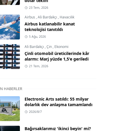
dolar teklifi
23 Tem, 2026
Airbus
,
Ali Bardakçı
,
Havacılık
Airbus katlanabilir kanat
teknolojisi tanıtıldı
5 Ağu, 2026
Ali Bardakçı
,
Çin
,
Ekonomi
Çinli otomobil üreticilerinde kâr
alarmı: Marj yüzde 1,5'e geriledi
21 Tem, 2026
N HABERLER
Electronic Arts satıldı: 55 milyar
dolarlık dev anlaşma tamamlandı
2026/8/7
Bağırsaklarımız 'ikinci beyin' mi?