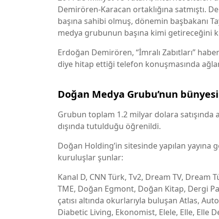
Demirören-Karacan ortaklığına satmıştı. De
başına sahibi olmuş, dönemin başbakanı Ta
medya grubunun başına kimi getireceğini ke
Erdoğan Demirören, “İmralı Zabıtları” habe
diye hitap ettiği telefon konuşmasında ağl
Doğan Medya Grubu’nun bünyesin
Grubun toplam 1.2 milyar dolara satışında a
dışında tutulduğu öğrenildi.
Doğan Holding’in sitesinde yapılan yayına
kuruluşlar şunlar:
Kanal D, CNN Türk, Tv2, Dream TV, Dream Tür
TME, Doğan Egmont, Doğan Kitap, Dergi Pa
çatısı altında okurlarıyla buluşan Atlas, Auto
Diabetic Living, Ekonomist, Elele, Elle, Ell