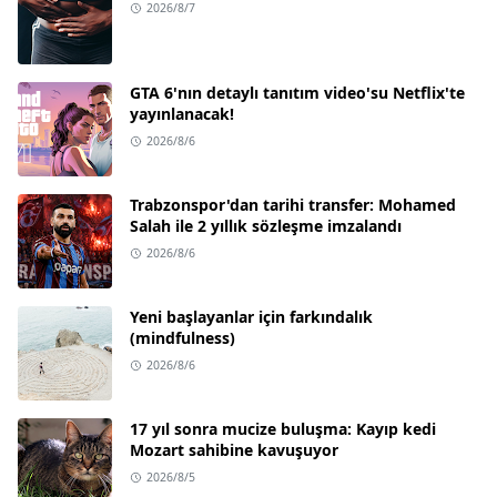
2026/8/7
GTA 6'nın detaylı tanıtım video'su Netflix'te
yayınlanacak!
2026/8/6
Trabzonspor'dan tarihi transfer: Mohamed
Salah ile 2 yıllık sözleşme imzalandı
2026/8/6
Yeni başlayanlar için farkındalık
(mindfulness)
2026/8/6
17 yıl sonra mucize buluşma: Kayıp kedi
Mozart sahibine kavuşuyor
2026/8/5