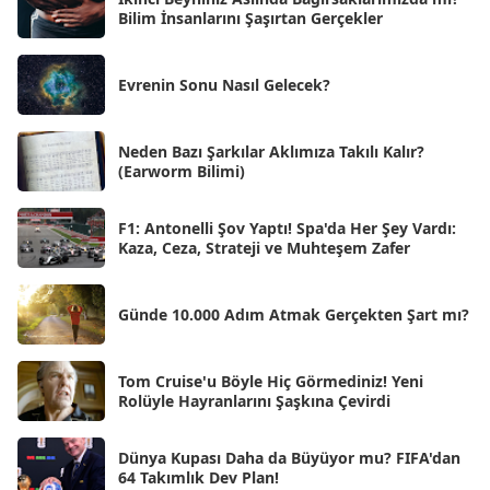
Eyl 2025
Bilim İnsanlarını Şaşırtan Gerçekler
[56]
Ağu 2025
[25]
Evrenin Sonu Nasıl Gelecek?
Tem 2025
[45]
Haz 2025
[38]
Neden Bazı Şarkılar Aklımıza Takılı Kalır?
(Earworm Bilimi)
May 2025
[54]
Nis 2025
[56]
F1: Antonelli Şov Yaptı! Spa'da Her Şey Vardı:
Kaza, Ceza, Strateji ve Muhteşem Zafer
Mar 2025
[50]
Şub 2025
[57]
Günde 10.000 Adım Atmak Gerçekten Şart mı?
Oca 2025
[53]
Ara 2024
Tom Cruise'u Böyle Hiç Görmediniz! Yeni
[25]
Rolüyle Hayranlarını Şaşkına Çevirdi
Kas 2024
[33]
Dünya Kupası Daha da Büyüyor mu? FIFA'dan
Eki 2024
[46]
64 Takımlık Dev Plan!