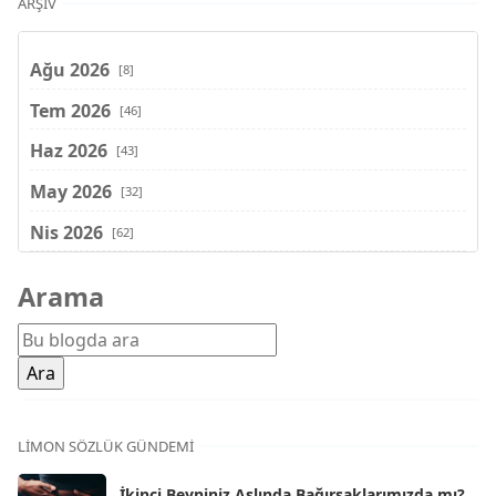
ARŞIV
Ağu 2026
[8]
Tem 2026
[46]
Haz 2026
[43]
May 2026
[32]
Nis 2026
[62]
Mar 2026
[81]
Arama
Şub 2026
[71]
Oca 2026
[72]
Ara 2025
[71]
Kas 2025
[62]
LIMON SÖZLÜK GÜNDEMI
Eki 2025
[75]
İkinci Beyniniz Aslında Bağırsaklarımızda mı?