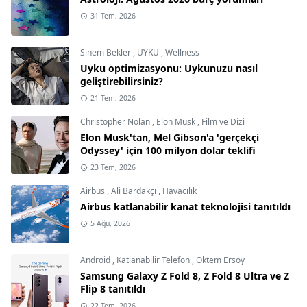
31 Tem, 2026
Sinem Bekler
,
UYKU
,
Wellness
Uyku optimizasyonu: Uykunuzu nasıl
geliştirebilirsiniz?
21 Tem, 2026
Christopher Nolan
,
Elon Musk
,
Film ve Dizi
Elon Musk'tan, Mel Gibson'a 'gerçekçi
Odyssey' için 100 milyon dolar teklifi
23 Tem, 2026
Airbus
,
Ali Bardakçı
,
Havacılık
Airbus katlanabilir kanat teknolojisi tanıtıldı
5 Ağu, 2026
Android
,
Katlanabilir Telefon
,
Öktem Ersoy
Samsung Galaxy Z Fold 8, Z Fold 8 Ultra ve Z
Flip 8 tanıtıldı
22 Tem, 2026