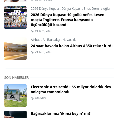
2026 Dünya Kupası
,
Dünya Kupası
,
Enes Demircioğlu
2026 Dünya Kupası: 10 gollü nefes kesen
maçta İngiltere, Fransa karşısında
üçüncülüğü kazandı
19 Tem, 2026
Airbus
,
Ali Bardakçı
,
Havacılık
24 saat havada kalan Airbus A350 rekor kırdı
29 Tem, 2026
SON HABERLER
Electronic Arts satıldı: 55 milyar dolarlık dev
anlaşma tamamlandı
2026/8/7
Bağırsaklarımız 'ikinci beyin' mi?