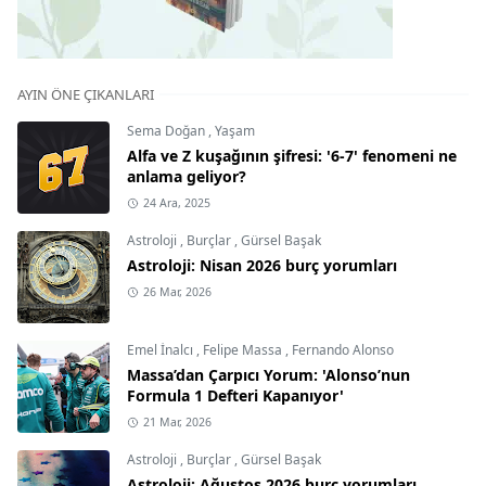
AYIN ÖNE ÇIKANLARI
Sema Doğan
,
Yaşam
Alfa ve Z kuşağının şifresi: '6-7' fenomeni ne
anlama geliyor?
24 Ara, 2025
Astroloji
,
Burçlar
,
Gürsel Başak
Astroloji: Nisan 2026 burç yorumları
26 Mar, 2026
Emel İnalcı
,
Felipe Massa
,
Fernando Alonso
Massa’dan Çarpıcı Yorum: 'Alonso’nun
Formula 1 Defteri Kapanıyor'
21 Mar, 2026
Astroloji
,
Burçlar
,
Gürsel Başak
Astroloji: Ağustos 2026 burç yorumları