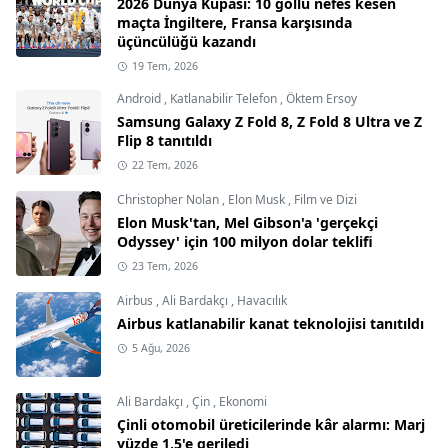
2026 Dünya Kupası: 10 gollü nefes kesen
maçta İngiltere, Fransa karşısında
üçüncülüğü kazandı
19 Tem, 2026
Android
,
Katlanabilir Telefon
,
Öktem Ersoy
Samsung Galaxy Z Fold 8, Z Fold 8 Ultra ve Z
Flip 8 tanıtıldı
22 Tem, 2026
Christopher Nolan
,
Elon Musk
,
Film ve Dizi
Elon Musk'tan, Mel Gibson'a 'gerçekçi
Odyssey' için 100 milyon dolar teklifi
23 Tem, 2026
Airbus
,
Ali Bardakçı
,
Havacılık
Airbus katlanabilir kanat teknolojisi tanıtıldı
5 Ağu, 2026
Ali Bardakçı
,
Çin
,
Ekonomi
Çinli otomobil üreticilerinde kâr alarmı: Marj
yüzde 1,5'e geriledi