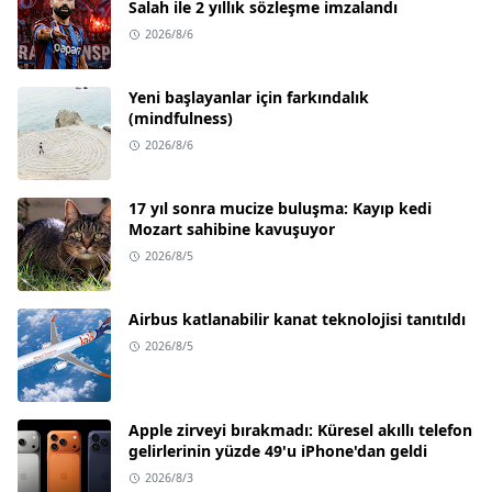
Salah ile 2 yıllık sözleşme imzalandı
2026/8/6
Yeni başlayanlar için farkındalık
(mindfulness)
2026/8/6
17 yıl sonra mucize buluşma: Kayıp kedi
Mozart sahibine kavuşuyor
2026/8/5
Airbus katlanabilir kanat teknolojisi tanıtıldı
2026/8/5
Apple zirveyi bırakmadı: Küresel akıllı telefon
gelirlerinin yüzde 49'u iPhone'dan geldi
2026/8/3