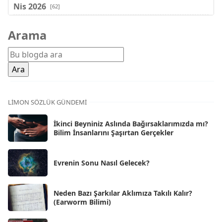
Nis 2026
[62]
Mar 2026
[81]
Arama
Şub 2026
[71]
Oca 2026
[72]
Ara 2025
[71]
Kas 2025
[62]
LIMON SÖZLÜK GÜNDEMI
Eki 2025
[75]
İkinci Beyniniz Aslında Bağırsaklarımızda mı?
Eyl 2025
Bilim İnsanlarını Şaşırtan Gerçekler
[56]
Ağu 2025
[25]
Evrenin Sonu Nasıl Gelecek?
Tem 2025
[45]
Haz 2025
[38]
Neden Bazı Şarkılar Aklımıza Takılı Kalır?
(Earworm Bilimi)
May 2025
[54]