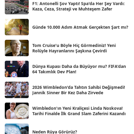
Nis 2025
[56]
F1: Antonelli Şov Yaptı! Spa'da Her Şey Vardı:
Kaza, Ceza, Strateji ve Muhteşem Zafer
Mar 2025
[50]
Şub 2025
[57]
Günde 10.000 Adım Atmak Gerçekten Şart mı?
Oca 2025
[53]
Ara 2024
Tom Cruise'u Böyle Hiç Görmediniz! Yeni
[25]
Rolüyle Hayranlarını Şaşkına Çevirdi
Kas 2024
[33]
Dünya Kupası Daha da Büyüyor mu? FIFA'dan
Eki 2024
[46]
64 Takımlık Dev Plan!
Eyl 2024
[33]
2026 Wimbledon'da Tahtın Sahibi Değişmedi!
Ağu 2024
[10]
Jannik Sinner Bir Kez Daha Zirvede
Tem 2024
[21]
Wimbledon'ın Yeni Kraliçesi Linda Noskova!
Haz 2024
[30]
Tarihi Finalde İlk Grand Slam Zaferini Kazandı
May 2024
[90]
Neden Rüya Görürüz?
Nis 2024
[59]