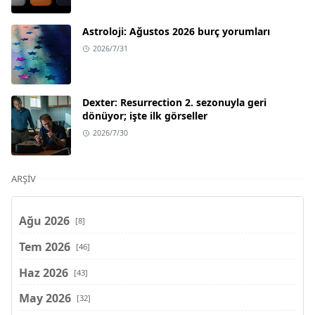
Astroloji: Ağustos 2026 burç yorumları
2026/7/31
Dexter: Resurrection 2. sezonuyla geri
dönüyor; işte ilk görseller
2026/7/30
ARŞIV
Ağu 2026
[8]
Tem 2026
[46]
Haz 2026
[43]
May 2026
[32]