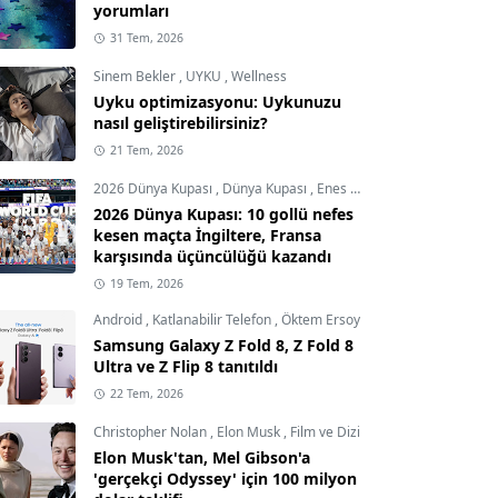
yorumları
31 Tem, 2026
Sinem Bekler
,
UYKU
,
Wellness
Uyku optimizasyonu: Uykunuzu
nasıl geliştirebilirsiniz?
21 Tem, 2026
2026 Dünya Kupası
,
Dünya Kupası
,
Enes Demircioğlu
2026 Dünya Kupası: 10 gollü nefes
kesen maçta İngiltere, Fransa
karşısında üçüncülüğü kazandı
19 Tem, 2026
Android
,
Katlanabilir Telefon
,
Öktem Ersoy
Samsung Galaxy Z Fold 8, Z Fold 8
Ultra ve Z Flip 8 tanıtıldı
22 Tem, 2026
Christopher Nolan
,
Elon Musk
,
Film ve Dizi
Elon Musk'tan, Mel Gibson'a
'gerçekçi Odyssey' için 100 milyon