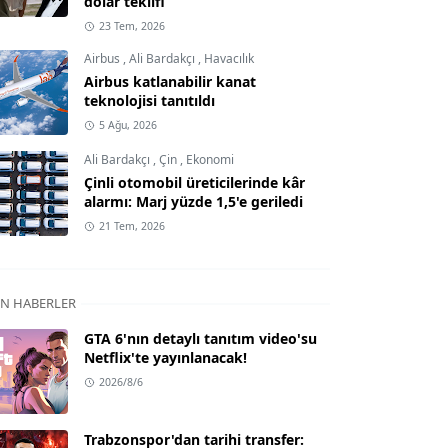
dolar teklifi
23 Tem, 2026
Airbus
,
Ali Bardakçı
,
Havacılık
Airbus katlanabilir kanat
teknolojisi tanıtıldı
5 Ağu, 2026
Ali Bardakçı
,
Çin
,
Ekonomi
Çinli otomobil üreticilerinde kâr
alarmı: Marj yüzde 1,5'e geriledi
21 Tem, 2026
N HABERLER
GTA 6'nın detaylı tanıtım video'su
Netflix'te yayınlanacak!
2026/8/6
Trabzonspor'dan tarihi transfer: