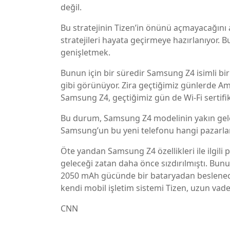
değil.
Bu stratejinin Tizen’in önünü açmayacağını anl
stratejileri hayata geçirmeye hazırlanıyor. B
genişletmek.
Bunun için bir süredir Samsung Z4 isimli bi
gibi görünüyor. Zira geçtiğimiz günlerde A
Samsung Z4, geçtiğimiz gün de Wi-Fi sertifi
Bu durum, Samsung Z4 modelinin yakın gelece
Samsung’un bu yeni telefonu hangi pazarlar
Öte yandan Samsung Z4 özellikleri ile ilgili 
geleceği zatan daha önce sızdırılmıştı. Bun
2050 mAh gücünde bir bataryadan beslenece
kendi mobil işletim sistemi Tizen, uzun vade
CNN