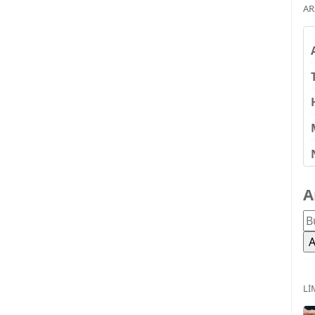
AR
A
LI