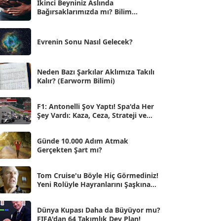
İkinci Beyniniz Aslında
Bağırsaklarımızda mı? Bilim
Eyl 2025
[56]
İnsanlarını Şaşırtan Gerçekler
Ağu 2025
[25]
Evrenin Sonu Nasıl Gelecek?
Tem 2025
[45]
Haz 2025
[38]
Neden Bazı Şarkılar Aklımıza Takılı
Kalır? (Earworm Bilimi)
May 2025
[54]
Nis 2025
[56]
F1: Antonelli Şov Yaptı! Spa'da Her
Şey Vardı: Kaza, Ceza, Strateji ve
Mar 2025
[50]
Muhteşem Zafer
Şub 2025
[57]
Günde 10.000 Adım Atmak
Gerçekten Şart mı?
Oca 2025
[53]
Ara 2024
Tom Cruise'u Böyle Hiç Görmediniz!
[25]
Yeni Rolüyle Hayranlarını Şaşkına
Çevirdi
Kas 2024
[33]
Dünya Kupası Daha da Büyüyor mu?
Eki 2024
[46]
FIFA'dan 64 Takımlık Dev Plan!