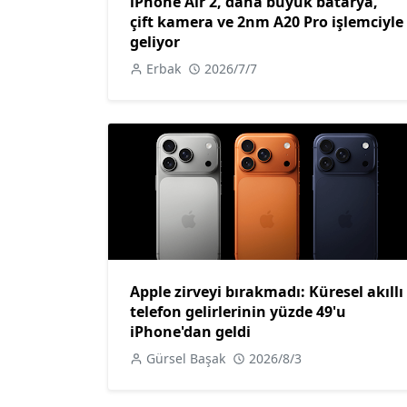
iPhone Air 2, daha büyük batarya,
çift kamera ve 2nm A20 Pro işlemciyle
geliyor
Erbak
2026/7/7
Apple zirveyi bırakmadı: Küresel akıllı
telefon gelirlerinin yüzde 49'u
iPhone'dan geldi
Gürsel Başak
2026/8/3