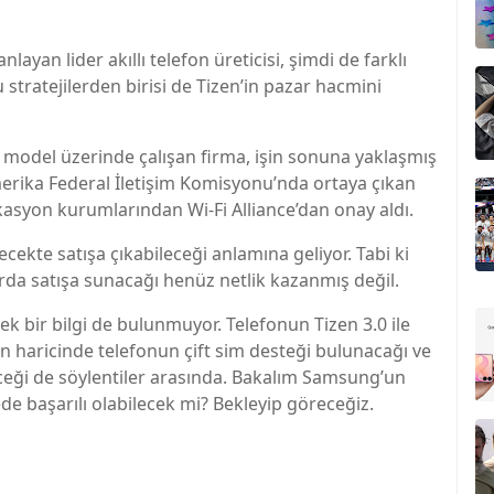
ayan lider akıllı telefon üreticisi, şimdi de farklı
u stratejilerden birisi de Tizen’in pazar hacmini
r model üzerinde çalışan firma, işin sonuna yaklaşmış
merika Federal İletişim Komisyonu’nda ortaya çıkan
kasyon kurumlarından Wi-Fi Alliance’dan onay aldı.
kte satışa çıkabileceği anlamına geliyor. Tabi ki
da satışa sunacağı henüz netlik kazanmış değil.
pek bir bilgi de bulunmuyor. Telefonun Tizen 3.0 ile
un haricinde telefonun çift sim desteği bulunacağı ve
ği de söylentiler arasında. Bakalım Samsung’un
de başarılı olabilecek mi? Bekleyip göreceğiz.