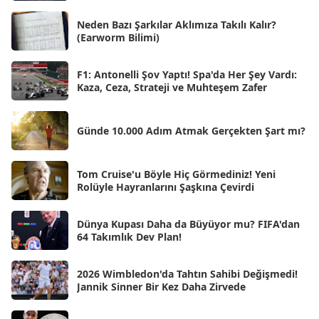
Haz 2025
[38]
Neden Bazı Şarkılar Aklımıza Takılı Kalır?
(Earworm Bilimi)
May 2025
[54]
Nis 2025
[56]
F1: Antonelli Şov Yaptı! Spa'da Her Şey Vardı:
Kaza, Ceza, Strateji ve Muhteşem Zafer
Mar 2025
[50]
Şub 2025
[57]
Günde 10.000 Adım Atmak Gerçekten Şart mı?
Oca 2025
[53]
Ara 2024
Tom Cruise'u Böyle Hiç Görmediniz! Yeni
[25]
Rolüyle Hayranlarını Şaşkına Çevirdi
Kas 2024
[33]
Dünya Kupası Daha da Büyüyor mu? FIFA'dan
Eki 2024
[46]
64 Takımlık Dev Plan!
Eyl 2024
[33]
2026 Wimbledon'da Tahtın Sahibi Değişmedi!
Ağu 2024
[10]
Jannik Sinner Bir Kez Daha Zirvede
Tem 2024
[21]