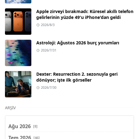
Apple zirveyi bırakmadı: Küresel akıllı telefon
gelirlerinin yüzde 49'u iPhone'dan geldi
2026/8/3
Astroloji: Ağustos 2026 burç yorumları
2026/7/31
Dexter: Resurrection 2. sezonuyla geri
dönüyor; işte ilk görseller
2026/7/30
ARŞIV
Ağu 2026
[8]
Tem 2026
[46]