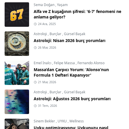
Sema Doğan
,
Yaşam
Alfa ve Z kuşağının şifresi: '6-7' fenomeni ne
anlama geliyor?
24 Ara, 2025
Astroloji
,
Burçlar
,
Gürsel Başak
Astroloji: Nisan 2026 burç yorumları
26 Mar, 2026
Emel İnalcı
,
Felipe Massa
,
Fernando Alonso
Massa’dan Çarpıcı Yorum: 'Alonso’nun
Formula 1 Defteri Kapanıyor'
21 Mar, 2026
Astroloji
,
Burçlar
,
Gürsel Başak
Astroloji: Ağustos 2026 burç yorumları
31 Tem, 2026
Sinem Bekler
,
UYKU
,
Wellness
Uyku optimizasyonu: Uykunuzu nasıl