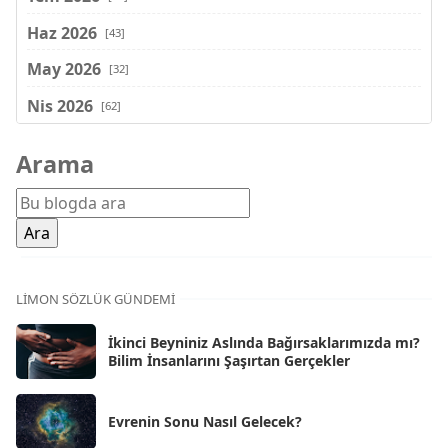
Haz 2026
[43]
May 2026
[32]
Nis 2026
[62]
Mar 2026
[81]
Arama
Şub 2026
[71]
Oca 2026
[72]
Ara 2025
[71]
Kas 2025
[62]
LIMON SÖZLÜK GÜNDEMI
Eki 2025
[75]
İkinci Beyniniz Aslında Bağırsaklarımızda mı?
Eyl 2025
Bilim İnsanlarını Şaşırtan Gerçekler
[56]
Ağu 2025
[25]
Evrenin Sonu Nasıl Gelecek?
Tem 2025
[45]