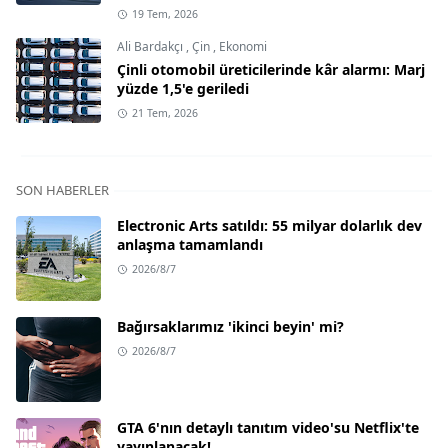
19 Tem, 2026
Ali Bardakçı
,
Çin
,
Ekonomi
Çinli otomobil üreticilerinde kâr alarmı: Marj
yüzde 1,5'e geriledi
21 Tem, 2026
SON HABERLER
Electronic Arts satıldı: 55 milyar dolarlık dev
anlaşma tamamlandı
2026/8/7
Bağırsaklarımız 'ikinci beyin' mi?
2026/8/7
GTA 6'nın detaylı tanıtım video'su Netflix'te
yayınlanacak!