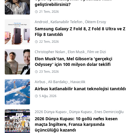
geliştirebilirsiniz?
21 Tem, 2026
Android
,
Katlanabilir Telefon
,
Öktem Ersoy
Samsung Galaxy Z Fold 8, Z Fold 8 Ultra ve Z
Flip 8 tanıtıldı
22 Tem, 2026
Christopher Nolan
,
Elon Musk
,
Film ve Dizi
Elon Musk'tan, Mel Gibson'a 'gerçekçi
Odyssey' için 100 milyon dolar teklifi
23 Tem, 2026
Airbus
,
Ali Bardakçı
,
Havacılık
Airbus katlanabilir kanat teknolojisi tanıtıldı
5 Ağu, 2026
2026 Dünya Kupası
,
Dünya Kupası
,
Enes Demircioğlu
2026 Dünya Kupası: 10 gollü nefes kesen
maçta İngiltere, Fransa karşısında
üçüncülüğü kazandı