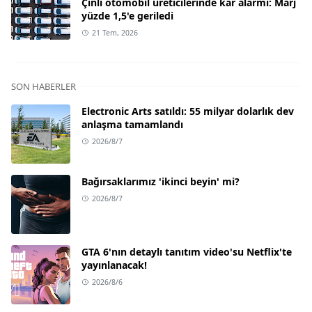
Çinli otomobil üreticilerinde kâr alarmı: Marj
yüzde 1,5'e geriledi
21 Tem, 2026
SON HABERLER
Electronic Arts satıldı: 55 milyar dolarlık dev
anlaşma tamamlandı
2026/8/7
Bağırsaklarımız 'ikinci beyin' mi?
2026/8/7
GTA 6'nın detaylı tanıtım video'su Netflix'te
yayınlanacak!
2026/8/6