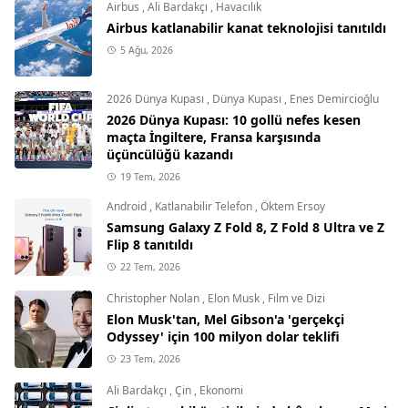
Airbus
,
Ali Bardakçı
,
Havacılık
Airbus katlanabilir kanat teknolojisi tanıtıldı
5 Ağu, 2026
2026 Dünya Kupası
,
Dünya Kupası
,
Enes Demircioğlu
2026 Dünya Kupası: 10 gollü nefes kesen
maçta İngiltere, Fransa karşısında
üçüncülüğü kazandı
19 Tem, 2026
Android
,
Katlanabilir Telefon
,
Öktem Ersoy
Samsung Galaxy Z Fold 8, Z Fold 8 Ultra ve Z
Flip 8 tanıtıldı
22 Tem, 2026
Christopher Nolan
,
Elon Musk
,
Film ve Dizi
Elon Musk'tan, Mel Gibson'a 'gerçekçi
Odyssey' için 100 milyon dolar teklifi
23 Tem, 2026
Ali Bardakçı
,
Çin
,
Ekonomi