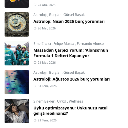
24 Ara, 2025
Astroloji
,
Burçlar
,
Gürsel Başak
Astroloji: Nisan 2026 burç yorumları
26 Mar, 2026
Emel İnalcı
,
Felipe Massa
,
Fernando Alonso
Massa’dan Çarpıcı Yorum: 'Alonso’nun
Formula 1 Defteri Kapanıyor'
21 Mar, 2026
Astroloji
,
Burçlar
,
Gürsel Başak
Astroloji: Ağustos 2026 burç yorumları
31 Tem, 2026
Sinem Bekler
,
UYKU
,
Wellness
Uyku optimizasyonu: Uykunuzu nasıl
geliştirebilirsiniz?
21 Tem, 2026