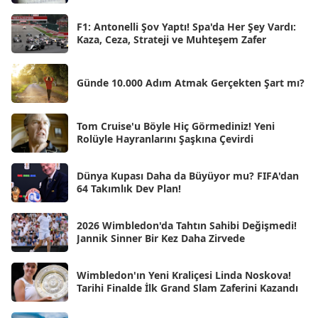
Nis 2025
[56]
F1: Antonelli Şov Yaptı! Spa'da Her Şey Vardı:
Kaza, Ceza, Strateji ve Muhteşem Zafer
Mar 2025
[50]
Şub 2025
[57]
Günde 10.000 Adım Atmak Gerçekten Şart mı?
Oca 2025
[53]
Ara 2024
Tom Cruise'u Böyle Hiç Görmediniz! Yeni
[25]
Rolüyle Hayranlarını Şaşkına Çevirdi
Kas 2024
[33]
Dünya Kupası Daha da Büyüyor mu? FIFA'dan
Eki 2024
[46]
64 Takımlık Dev Plan!
Eyl 2024
[33]
2026 Wimbledon'da Tahtın Sahibi Değişmedi!
Ağu 2024
[10]
Jannik Sinner Bir Kez Daha Zirvede
Tem 2024
[21]
Wimbledon'ın Yeni Kraliçesi Linda Noskova!
Haz 2024
[30]
Tarihi Finalde İlk Grand Slam Zaferini Kazandı
May 2024
[90]