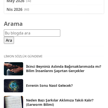
May 2026
[32]
Nis 2026
[62]
Mar 2026
[81]
Arama
Şub 2026
[71]
Oca 2026
[72]
Ara 2025
[71]
Kas 2025
[62]
LIMON SÖZLÜK GÜNDEMI
Eki 2025
[75]
İkinci Beyniniz Aslında Bağırsaklarımızda mı?
Eyl 2025
Bilim İnsanlarını Şaşırtan Gerçekler
[56]
Ağu 2025
[25]
Evrenin Sonu Nasıl Gelecek?
Tem 2025
[45]
Haz 2025
[38]
Neden Bazı Şarkılar Aklımıza Takılı Kalır?
(Earworm Bilimi)
May 2025
[54]