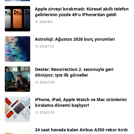
Apple zirveyi bırakmadı: Küresel akıllı telefon
gelirlerinin yüzde 49'u iPhone'dan geldi
2026/8/3
Astroloji: Ağustos 2026 burç yorumları
2026/7/31
Dexter: Resurrection 2. sezonuyla geri
dönüyor; işte ilk görseller
2026/7/30
iPhone, iPad, Apple Watch ve Mac ürünlerini
kiralama dönemi başlıyor!
2026/7/29
24 saat havada kalan Airbus A350 rekor kırdı