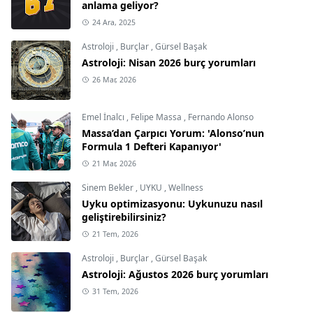
anlama geliyor?
24 Ara, 2025
Astroloji
,
Burçlar
,
Gürsel Başak
Astroloji: Nisan 2026 burç yorumları
26 Mar, 2026
Emel İnalcı
,
Felipe Massa
,
Fernando Alonso
Massa’dan Çarpıcı Yorum: 'Alonso’nun
Formula 1 Defteri Kapanıyor'
21 Mar, 2026
Sinem Bekler
,
UYKU
,
Wellness
Uyku optimizasyonu: Uykunuzu nasıl
geliştirebilirsiniz?
21 Tem, 2026
Astroloji
,
Burçlar
,
Gürsel Başak
Astroloji: Ağustos 2026 burç yorumları
31 Tem, 2026