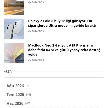
2026/7/29
Galaxy Z Fold 8 büyük ilgi görüyor: Ön
siparişlerde Ultra modelini geride bıraktı
2026/7/29
MacBook Neo 2 Geliyor: A19 Pro işlemci,
daha fazla RAM ve güçlü yapay zeka desteği
yolda
2026/7/28
ARŞIV
Ağu 2026
[4]
Tem 2026
[46]
Haz 2026
[43]