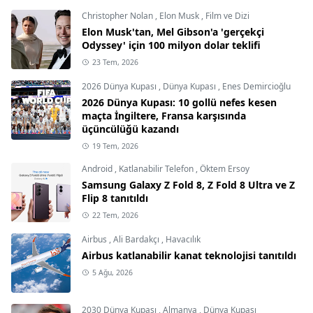
Christopher Nolan
,
Elon Musk
,
Film ve Dizi
Elon Musk'tan, Mel Gibson'a 'gerçekçi
Odyssey' için 100 milyon dolar teklifi
23 Tem, 2026
2026 Dünya Kupası
,
Dünya Kupası
,
Enes Demircioğlu
2026 Dünya Kupası: 10 gollü nefes kesen
maçta İngiltere, Fransa karşısında
üçüncülüğü kazandı
19 Tem, 2026
Android
,
Katlanabilir Telefon
,
Öktem Ersoy
Samsung Galaxy Z Fold 8, Z Fold 8 Ultra ve Z
Flip 8 tanıtıldı
22 Tem, 2026
Airbus
,
Ali Bardakçı
,
Havacılık
Airbus katlanabilir kanat teknolojisi tanıtıldı
5 Ağu, 2026
2030 Dünya Kupası
,
Almanya
,
Dünya Kupası