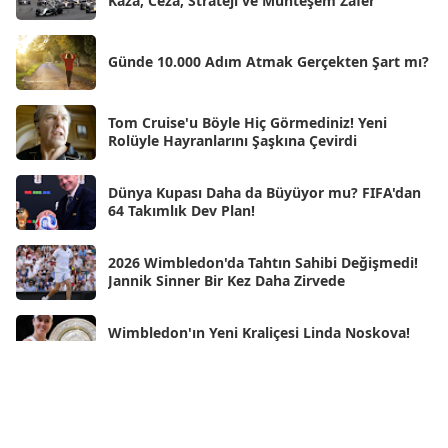
Kaza, Ceza, Strateji ve Muhteşem Zafer
May 2025
[54]
Nis 2025
[56]
Günde 10.000 Adım Atmak Gerçekten Şart mı?
Mar 2025
[50]
Şub 2025
[57]
Tom Cruise'u Böyle Hiç Görmediniz! Yeni
Rolüyle Hayranlarını Şaşkına Çevirdi
Oca 2025
[53]
Ara 2024
Dünya Kupası Daha da Büyüyor mu? FIFA'dan
[25]
64 Takımlık Dev Plan!
Kas 2024
[33]
2026 Wimbledon'da Tahtın Sahibi Değişmedi!
Eki 2024
[46]
Jannik Sinner Bir Kez Daha Zirvede
Eyl 2024
[33]
Wimbledon'ın Yeni Kraliçesi Linda Noskova!
Ağu 2024
[10]
Tarihi Finalde İlk Grand Slam Zaferini Kazandı
Tem 2024
[21]
Haz 2024
Neden Rüya Görürüz?
[30]