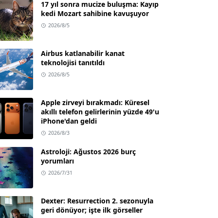
17 yıl sonra mucize buluşma: Kayıp
kedi Mozart sahibine kavuşuyor
2026/8/5
Airbus katlanabilir kanat
teknolojisi tanıtıldı
2026/8/5
Apple zirveyi bırakmadı: Küresel
akıllı telefon gelirlerinin yüzde 49'u
iPhone'dan geldi
2026/8/3
Astroloji: Ağustos 2026 burç
yorumları
2026/7/31
Dexter: Resurrection 2. sezonuyla
geri dönüyor; işte ilk görseller