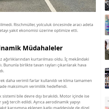
dilmedi. Rischmüller, yolculuk öncesinde aracı adeta
detayı yakıt ekonomisi üzerine optimize etti.
dinamik Müdahaleler
z ağırlıklarından kurtarılması oldu. İç mekândaki
. Bununla birlikte tavan rayları çıkarılarak hava
dı.
rek daha verimli farlar kullanıldı ve klima tamamen
iyade maksimum verimlilik hedeflendi.
 sistemi bile devre dışı bırakıldı. Motor içinde ise
 yağ tercih edildi. Ayrıca aerodinamik yapıyı
i. Yakıt karışımına eklenen katkı maddesiyle de dizel