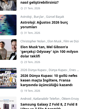
nasıl geliştirebilirsiniz?
21 Tem, 2026
Astroloji
,
Burçlar
,
Gürsel Başak
Astroloji: Ağustos 2026 burç
yorumları
31 Tem, 2026
Christopher Nolan
,
Elon Musk
,
Film ve Dizi
Elon Musk'tan, Mel Gibson'a
'gerçekçi Odyssey' için 100 milyon
dolar teklifi
23 Tem, 2026
2026 Dünya Kupası
,
Dünya Kupası
,
Enes Demircioğlu
2026 Dünya Kupası: 10 gollü nefes
kesen maçta İngiltere, Fransa
karşısında üçüncülüğü kazandı
19 Tem, 2026
Android
,
Katlanabilir Telefon
,
Öktem Ersoy
Samsung Galaxy Z Fold 8, Z Fold 8
Ultra ve Z Flip 8 tanıtıldı