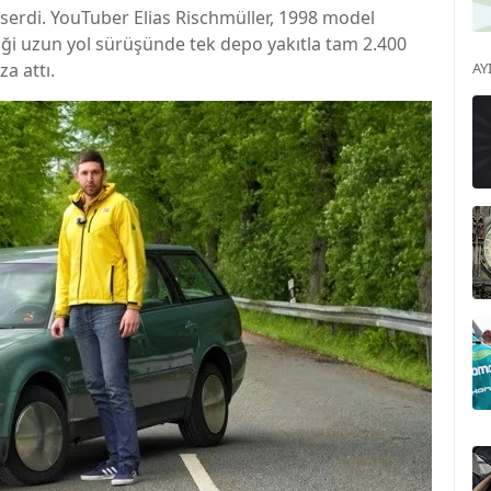
serdi. YouTuber Elias Rischmüller, 1998 model
iği uzun yol sürüşünde tek depo yakıtla tam 2.400
a attı.
AY