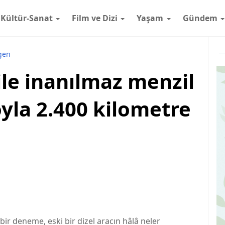
Kültür-Sanat
Film ve Dizi
Yaşam
Gündem
gen
ile inanılmaz menzil
yla 2.400 kilometre
ir deneme, eski bir dizel aracın hâlâ neler