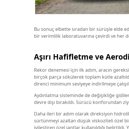
Bu sonuç elbette sıradan bir sürüşle elde e
bir verimlilik laboratuvarına çevirdi ve her 
Aşırı Hafifletme ve Aero
Rekor denemesi için ilk adım, aracın gereksi
birçok parça sökülerek toplam kütle azaltıldı
direnci minimum seviyeye indirilmeye çalışıl
Aydınlatma sisteminde de değişikliğe gidile
devre dışı bırakıldı. Sürücü konforundan z
Daha ileri bir adım olarak direksiyon hidrolik
sürtünmeyi azaltan düşük viskoziteli özel bir
iyileştiren özel jantlar kullanıldığı belirtild