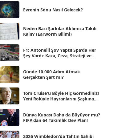
Eki 2025
[75]
Evrenin Sonu Nasıl Gelecek?
Eyl 2025
[56]
Ağu 2025
[25]
Neden Bazı Şarkılar Aklımıza Takılı
Kalır? (Earworm Bilimi)
Tem 2025
[45]
Haz 2025
[38]
F1: Antonelli Şov Yaptı! Spa'da Her
Şey Vardı: Kaza, Ceza, Strateji ve
May 2025
[54]
Muhteşem Zafer
Nis 2025
[56]
Günde 10.000 Adım Atmak
Gerçekten Şart mı?
Mar 2025
[50]
Şub 2025
[57]
Tom Cruise'u Böyle Hiç Görmediniz!
Yeni Rolüyle Hayranlarını Şaşkına
Oca 2025
Çevirdi
[53]
Ara 2024
Dünya Kupası Daha da Büyüyor mu?
[25]
FIFA'dan 64 Takımlık Dev Plan!
Kas 2024
[33]
2026 Wimbledon'da Tahtın Sahibi
Eki 2024
[46]