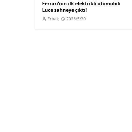
Ferrari’nin ilk elektrikli otomobili
Luce sahneye çıktı!
Erbak
2026/5/30