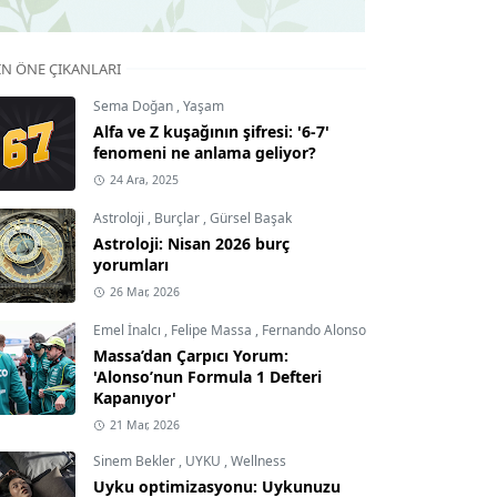
IN ÖNE ÇIKANLARI
Sema Doğan
,
Yaşam
Alfa ve Z kuşağının şifresi: '6-7'
fenomeni ne anlama geliyor?
24 Ara, 2025
Astroloji
,
Burçlar
,
Gürsel Başak
Astroloji: Nisan 2026 burç
yorumları
26 Mar, 2026
Emel İnalcı
,
Felipe Massa
,
Fernando Alonso
Massa’dan Çarpıcı Yorum:
'Alonso’nun Formula 1 Defteri
Kapanıyor'
21 Mar, 2026
Sinem Bekler
,
UYKU
,
Wellness
Uyku optimizasyonu: Uykunuzu