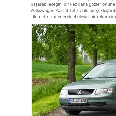
başarabileceğini bir kez daha gözler önüne 
Volkswagen Passat 1.9 TDI ile gerçekleştird
kilometre kat ederek etkileyici bir rekora imz