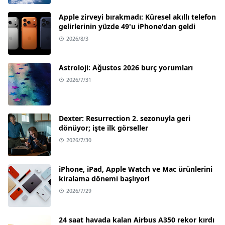
Apple zirveyi bırakmadı: Küresel akıllı telefon
gelirlerinin yüzde 49'u iPhone'dan geldi
2026/8/3
Astroloji: Ağustos 2026 burç yorumları
2026/7/31
Dexter: Resurrection 2. sezonuyla geri
dönüyor; işte ilk görseller
2026/7/30
iPhone, iPad, Apple Watch ve Mac ürünlerini
kiralama dönemi başlıyor!
2026/7/29
24 saat havada kalan Airbus A350 rekor kırdı