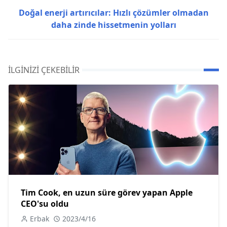
Doğal enerji artırıcılar: Hızlı çözümler olmadan
daha zinde hissetmenin yolları
İLGINIZI ÇEKEBILIR
Tim Cook, en uzun süre görev yapan Apple
CEO'su oldu
Erbak
2023/4/16