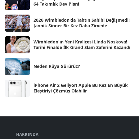
64 Takımlık Dev Plan!
Kas 2024
[33]
2026 Wimbledon'da Tahtın Sahibi Değişmedi!
Eki 2024
[46]
Jannik Sinner Bir Kez Daha Zirvede
Eyl 2024
[33]
Wimbledon'ın Yeni Kraliçesi Linda Noskova!
Ağu 2024
[10]
Tarihi Finalde İlk Grand Slam Zaferini Kazandı
Tem 2024
[21]
Haz 2024
Neden Rüya Görürüz?
[30]
May 2024
[90]
iPhone Air 2 Geliyor! Apple Bu Kez En Büyük
Nis 2024
[59]
Eleştiriyi Çözmüş Olabilir
Mar 2024
[52]
Şub 2024
[50]
Oca 2024
[83]
Ara 2023
HAKKINDA
[101]