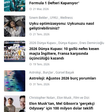
Formula 1 Defteri Kapanıyor'
21 Mar, 2026
Sinem Bekler
,
UYKU
,
Wellness
Uyku optimizasyonu: Uykunuzu nasıl
geliştirebilirsiniz?
21 Tem, 2026
2026 Dünya Kupası
,
Dünya Kupası
,
Enes Demircioğlu
2026 Dünya Kupası: 10 gollü nefes kesen
maçta İngiltere, Fransa karşısında
üçüncülüğü kazandı
19 Tem, 2026
Astroloji
,
Burçlar
,
Gürsel Başak
Astroloji: Ağustos 2026 burç yorumları
31 Tem, 2026
Christopher Nolan
,
Elon Musk
,
Film ve Dizi
Elon Musk'tan, Mel Gibson'a 'gerçekçi
Odyssey' için 100 milyon dolar teklifi