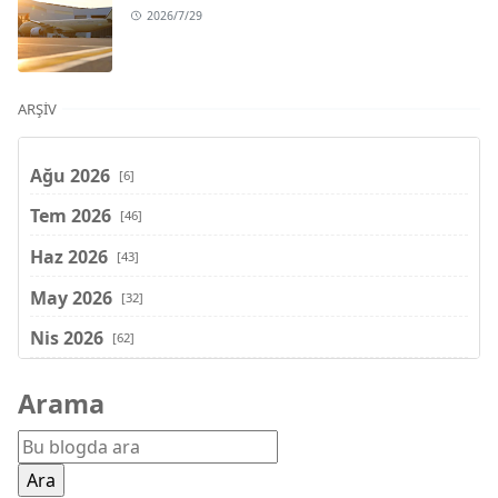
2026/7/29
ARŞIV
Ağu 2026
[6]
Tem 2026
[46]
Haz 2026
[43]
May 2026
[32]
Nis 2026
[62]
Mar 2026
[81]
Arama
Şub 2026
[71]
Oca 2026
[72]