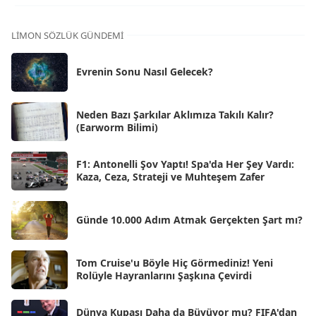
Ara 2025
[71]
Kas 2025
[62]
LIMON SÖZLÜK GÜNDEMI
Eki 2025
[75]
Evrenin Sonu Nasıl Gelecek?
Eyl 2025
[56]
Ağu 2025
[25]
Neden Bazı Şarkılar Aklımıza Takılı Kalır?
(Earworm Bilimi)
Tem 2025
[45]
Haz 2025
[38]
F1: Antonelli Şov Yaptı! Spa'da Her Şey Vardı:
Kaza, Ceza, Strateji ve Muhteşem Zafer
May 2025
[54]
Nis 2025
[56]
Günde 10.000 Adım Atmak Gerçekten Şart mı?
Mar 2025
[50]
Şub 2025
[57]
Tom Cruise'u Böyle Hiç Görmediniz! Yeni
Rolüyle Hayranlarını Şaşkına Çevirdi
Oca 2025
[53]
Ara 2024
Dünya Kupası Daha da Büyüyor mu? FIFA'dan
[25]