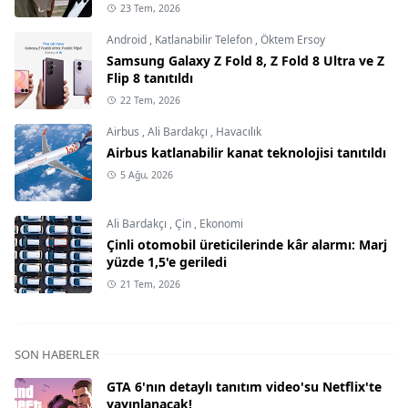
23 Tem, 2026
Android
,
Katlanabilir Telefon
,
Öktem Ersoy
Samsung Galaxy Z Fold 8, Z Fold 8 Ultra ve Z
Flip 8 tanıtıldı
22 Tem, 2026
Airbus
,
Ali Bardakçı
,
Havacılık
Airbus katlanabilir kanat teknolojisi tanıtıldı
5 Ağu, 2026
Ali Bardakçı
,
Çin
,
Ekonomi
Çinli otomobil üreticilerinde kâr alarmı: Marj
yüzde 1,5'e geriledi
21 Tem, 2026
SON HABERLER
GTA 6'nın detaylı tanıtım video'su Netflix'te
yayınlanacak!