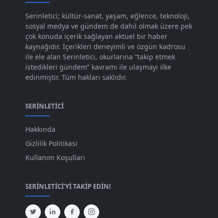
Kas 2023
[82]
Serinletici; kültür-sanat, yaşam, eğlence, teknoloji,
sosyal medya ve gündem de dahil olmak üzere pek
Eki 2023
[73]
çok konuda içerik sağlayan aktüel bir haber
Eyl 2023
kaynağıdır. İçerikleri deneyimli ve özgün kadrosu
[73]
ile ele alan Serinletici, okurlarına “takip etmek
Ağu 2023
[74]
istedikleri gündem” kavramı ile ulaşmayı ilke
edinmiştir. Tüm hakları saklıdır.
Tem 2023
[76]
Haz 2023
[78]
SERINLETICI
May 2023
[66]
Hakkında
Nis 2023
[96]
Gizlilik Politikası
Mar 2023
[79]
Kullanım Koşulları
Şub 2023
[44]
SERINLETICI'YI TAKIP EDIN!
Oca 2023
[87]
Ara 2022
[82]