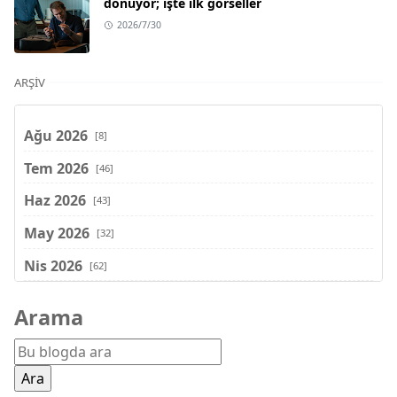
dönüyor; işte ilk görseller
2026/7/30
ARŞIV
Ağu 2026
[8]
Tem 2026
[46]
Haz 2026
[43]
May 2026
[32]
Nis 2026
[62]
Mar 2026
[81]
Arama
Şub 2026
[71]
Oca 2026
[72]
Ara 2025
[71]