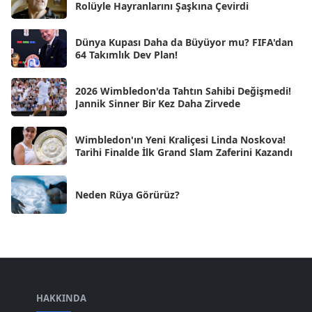
Rolüyle Hayranlarını Şaşkına Çevirdi
Kas 2024
[33]
Dünya Kupası Daha da Büyüyor mu? FIFA'dan
Eki 2024
[46]
64 Takımlık Dev Plan!
Eyl 2024
[33]
2026 Wimbledon'da Tahtın Sahibi Değişmedi!
Ağu 2024
[10]
Jannik Sinner Bir Kez Daha Zirvede
Tem 2024
[21]
Wimbledon'ın Yeni Kraliçesi Linda Noskova!
Haz 2024
[30]
Tarihi Finalde İlk Grand Slam Zaferini Kazandı
May 2024
[90]
Neden Rüya Görürüz?
Nis 2024
[59]
Mar 2024
[52]
Şub 2024
[50]
Oca 2024
[83]
Ara 2023
HAKKINDA
[101]