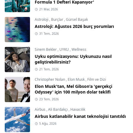
Formula 1 Defteri Kapanıyor'
21 Mar, 2026
Astroloji
,
Burçlar
,
Gürsel Başak
Astroloji: Ağustos 2026 burç yorumları
31 Tem, 2026
Sinem Bekler
,
UYKU
,
Wellness
Uyku optimizasyonu: Uykunuzu nasıl
geliştirebilirsiniz?
21 Tem, 2026
Christopher Nolan
,
Elon Musk
,
Film ve Dizi
Elon Musk'tan, Mel Gibson'a 'gerçekçi
Odyssey' için 100 milyon dolar teklifi
23 Tem, 2026
Airbus
,
Ali Bardakçı
,
Havacılık
Airbus katlanabilir kanat teknolojisi tanıtıldı
5 Ağu, 2026