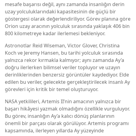
mesafe başarısı değil, aynı zamanda insanlığın derin
uzay yolculuklarındaki kapasitesinin de güçlü bir
göstergesi olarak değerlendiriliyor. Görev planına göre
Orion uzay aracının yolculuk sırasında yaklaşık 406 bin
800 kilometreye kadar ilerlemesi bekleniyor.
Astronotlar
Reid Wiseman
,
Victor Glover
,
Christina
Koch
ve
Jeremy Hansen
, bu tarihi yolculuk sırasında
yalnızca rekor kırmakla kalmıyor; aynı zamanda Ay’a
doğru ilerlerken bilimsel veriler topluyor ve uzayın
derinliklerinden benzersiz görüntüler kaydediyor. Elde
edilen bu veriler, gelecekte gerçekleştirilecek insanlı Ay
görevleri için kritik bir temel oluşturuyor.
NASA yetkilileri, Artemis II’nin amacının yalnızca bir
başarı hikâyesi yazmak olmadığını özellikle vurguluyor.
Bu görev, insanlığın Ay’a kalıcı dönüş planlarının
önemli bir parçası olarak görülüyor. Artemis programı
kapsamında, ilerleyen yıllarda Ay yüzeyinde