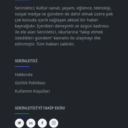
Kas 2023
[82]
Serinletici; kültür-sanat, yaşam, eğlence, teknoloji,
sosyal medya ve gündem de dahil olmak üzere pek
Eki 2023
[73]
çok konuda içerik sağlayan aktüel bir haber
Eyl 2023
kaynağıdır. İçerikleri deneyimli ve özgün kadrosu
[73]
ile ele alan Serinletici, okurlarına “takip etmek
Ağu 2023
[74]
istedikleri gündem” kavramı ile ulaşmayı ilke
edinmiştir. Tüm hakları saklıdır.
Tem 2023
[76]
Haz 2023
[78]
SERINLETICI
May 2023
[66]
Hakkında
Nis 2023
[96]
Gizlilik Politikası
Mar 2023
[79]
Kullanım Koşulları
Şub 2023
[44]
SERINLETICI'YI TAKIP EDIN!
Oca 2023
[87]
Ara 2022
[82]