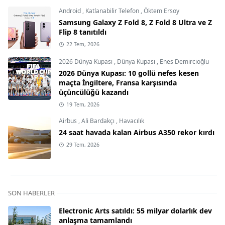
Android
,
Katlanabilir Telefon
,
Öktem Ersoy
Samsung Galaxy Z Fold 8, Z Fold 8 Ultra ve Z
Flip 8 tanıtıldı
22 Tem, 2026
2026 Dünya Kupası
,
Dünya Kupası
,
Enes Demircioğlu
2026 Dünya Kupası: 10 gollü nefes kesen
maçta İngiltere, Fransa karşısında
üçüncülüğü kazandı
19 Tem, 2026
Airbus
,
Ali Bardakçı
,
Havacılık
24 saat havada kalan Airbus A350 rekor kırdı
29 Tem, 2026
SON HABERLER
Electronic Arts satıldı: 55 milyar dolarlık dev
anlaşma tamamlandı