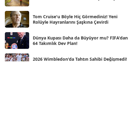
Oca 2025
[53]
Ara 2024
Tom Cruise'u Böyle Hiç Görmediniz! Yeni
[25]
Rolüyle Hayranlarını Şaşkına Çevirdi
Kas 2024
[33]
Dünya Kupası Daha da Büyüyor mu? FIFA'dan
Eki 2024
[46]
64 Takımlık Dev Plan!
Eyl 2024
[33]
2026 Wimbledon'da Tahtın Sahibi Değişmedi!
Ağu 2024
[10]
Jannik Sinner Bir Kez Daha Zirvede
Tem 2024
[21]
Wimbledon'ın Yeni Kraliçesi Linda Noskova!
Haz 2024
[30]
Tarihi Finalde İlk Grand Slam Zaferini Kazandı
May 2024
[90]
Neden Rüya Görürüz?
Nis 2024
[59]
Mar 2024
[52]
Şub 2024
[50]