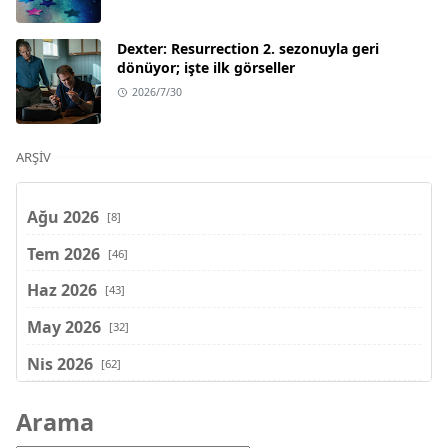
Dexter: Resurrection 2. sezonuyla geri
dönüyor; işte ilk görseller
2026/7/30
ARŞIV
Ağu 2026
[8]
Tem 2026
[46]
Haz 2026
[43]
May 2026
[32]
Nis 2026
[62]
Mar 2026
[81]
Arama
Şub 2026
[71]