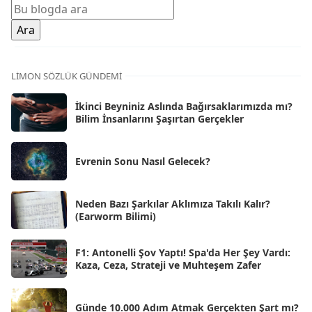
Oca 2026
[72]
Ara 2025
[71]
Kas 2025
[62]
LIMON SÖZLÜK GÜNDEMI
Eki 2025
[75]
İkinci Beyniniz Aslında Bağırsaklarımızda mı?
Eyl 2025
Bilim İnsanlarını Şaşırtan Gerçekler
[56]
Ağu 2025
[25]
Evrenin Sonu Nasıl Gelecek?
Tem 2025
[45]
Haz 2025
[38]
Neden Bazı Şarkılar Aklımıza Takılı Kalır?
(Earworm Bilimi)
May 2025
[54]
Nis 2025
[56]
F1: Antonelli Şov Yaptı! Spa'da Her Şey Vardı:
Kaza, Ceza, Strateji ve Muhteşem Zafer
Mar 2025
[50]
Şub 2025
[57]
Günde 10.000 Adım Atmak Gerçekten Şart mı?