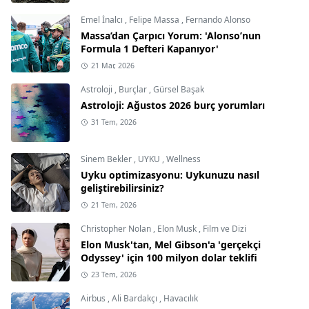
Emel İnalcı
,
Felipe Massa
,
Fernando Alonso
Massa’dan Çarpıcı Yorum: 'Alonso’nun
Formula 1 Defteri Kapanıyor'
21 Mar, 2026
Astroloji
,
Burçlar
,
Gürsel Başak
Astroloji: Ağustos 2026 burç yorumları
31 Tem, 2026
Sinem Bekler
,
UYKU
,
Wellness
Uyku optimizasyonu: Uykunuzu nasıl
geliştirebilirsiniz?
21 Tem, 2026
Christopher Nolan
,
Elon Musk
,
Film ve Dizi
Elon Musk'tan, Mel Gibson'a 'gerçekçi
Odyssey' için 100 milyon dolar teklifi
23 Tem, 2026
Airbus
,
Ali Bardakçı
,
Havacılık