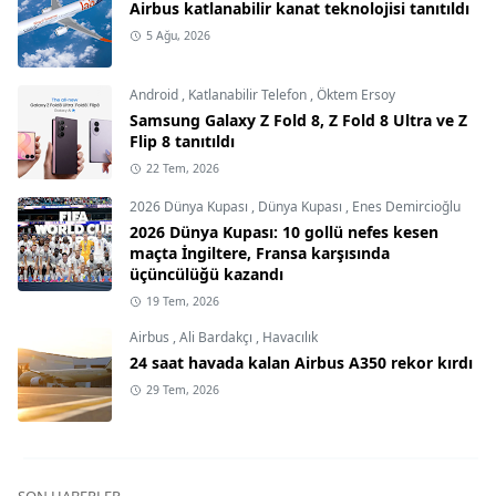
Airbus katlanabilir kanat teknolojisi tanıtıldı
5 Ağu, 2026
Android
,
Katlanabilir Telefon
,
Öktem Ersoy
Samsung Galaxy Z Fold 8, Z Fold 8 Ultra ve Z
Flip 8 tanıtıldı
22 Tem, 2026
2026 Dünya Kupası
,
Dünya Kupası
,
Enes Demircioğlu
2026 Dünya Kupası: 10 gollü nefes kesen
maçta İngiltere, Fransa karşısında
üçüncülüğü kazandı
19 Tem, 2026
Airbus
,
Ali Bardakçı
,
Havacılık
24 saat havada kalan Airbus A350 rekor kırdı
29 Tem, 2026