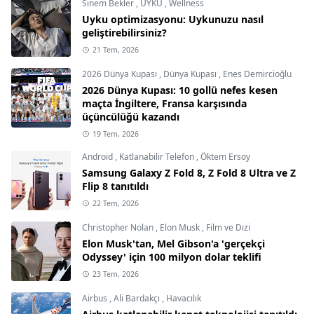
Sinem Bekler
,
UYKU
,
Wellness
Uyku optimizasyonu: Uykunuzu nasıl
geliştirebilirsiniz?
21 Tem, 2026
2026 Dünya Kupası
,
Dünya Kupası
,
Enes Demircioğlu
2026 Dünya Kupası: 10 gollü nefes kesen
maçta İngiltere, Fransa karşısında
üçüncülüğü kazandı
19 Tem, 2026
Android
,
Katlanabilir Telefon
,
Öktem Ersoy
Samsung Galaxy Z Fold 8, Z Fold 8 Ultra ve Z
Flip 8 tanıtıldı
22 Tem, 2026
Christopher Nolan
,
Elon Musk
,
Film ve Dizi
Elon Musk'tan, Mel Gibson'a 'gerçekçi
Odyssey' için 100 milyon dolar teklifi
23 Tem, 2026
Airbus
,
Ali Bardakçı
,
Havacılık