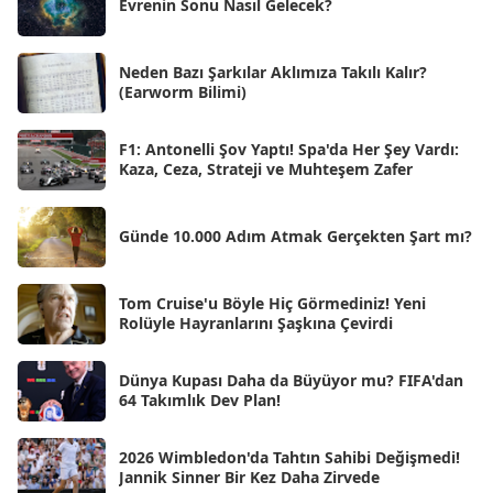
Evrenin Sonu Nasıl Gelecek?
Tem 2025
[45]
Haz 2025
[38]
Neden Bazı Şarkılar Aklımıza Takılı Kalır?
(Earworm Bilimi)
May 2025
[54]
Nis 2025
[56]
F1: Antonelli Şov Yaptı! Spa'da Her Şey Vardı:
Kaza, Ceza, Strateji ve Muhteşem Zafer
Mar 2025
[50]
Şub 2025
[57]
Günde 10.000 Adım Atmak Gerçekten Şart mı?
Oca 2025
[53]
Ara 2024
Tom Cruise'u Böyle Hiç Görmediniz! Yeni
[25]
Rolüyle Hayranlarını Şaşkına Çevirdi
Kas 2024
[33]
Dünya Kupası Daha da Büyüyor mu? FIFA'dan
Eki 2024
[46]
64 Takımlık Dev Plan!
Eyl 2024
[33]
2026 Wimbledon'da Tahtın Sahibi Değişmedi!
Ağu 2024
[10]
Jannik Sinner Bir Kez Daha Zirvede