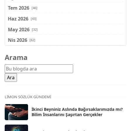
Tem 2026
[46]
Haz 2026
[43]
May 2026
[32]
Nis 2026
[62]
Mar 2026
[81]
Arama
Şub 2026
[71]
Oca 2026
[72]
Ara 2025
[71]
Kas 2025
[62]
LIMON SÖZLÜK GÜNDEMI
Eki 2025
[75]
İkinci Beyniniz Aslında Bağırsaklarımızda mı?
Eyl 2025
Bilim İnsanlarını Şaşırtan Gerçekler
[56]
Ağu 2025
[25]