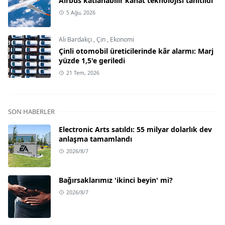
Airbus katlanabilir kanat teknolojisi tanıtıldı
5 Ağu, 2026
Ali Bardakçı
,
Çin
,
Ekonomi
Çinli otomobil üreticilerinde kâr alarmı: Marj
yüzde 1,5'e geriledi
21 Tem, 2026
SON HABERLER
Electronic Arts satıldı: 55 milyar dolarlık dev
anlaşma tamamlandı
2026/8/7
Bağırsaklarımız 'ikinci beyin' mi?
2026/8/7