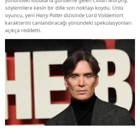
yönündeki iddialarla gündeme gelen
Cillian Murphy
,
söylentilere kesin bir dille son noktayı koydu. Ünlü
oyuncu, yeni
Harry Potter
dizisinde Lord Voldemort
karakterini canlandıracağı yönündeki spekülasyonları
açıkça reddetti.