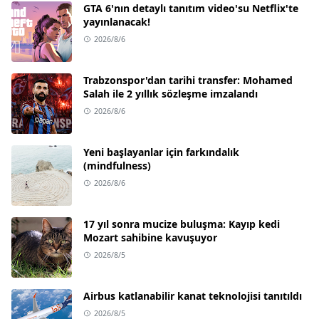
GTA 6'nın detaylı tanıtım video'su Netflix'te
yayınlanacak!
2026/8/6
Trabzonspor'dan tarihi transfer: Mohamed
Salah ile 2 yıllık sözleşme imzalandı
2026/8/6
Yeni başlayanlar için farkındalık
(mindfulness)
2026/8/6
17 yıl sonra mucize buluşma: Kayıp kedi
Mozart sahibine kavuşuyor
2026/8/5
Airbus katlanabilir kanat teknolojisi tanıtıldı
2026/8/5