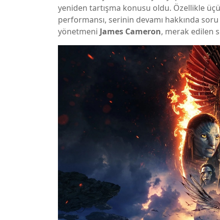
yeniden tartışma konusu oldu. Özellikle üç
performansı, serinin devamı hakkında soru i
yönetmeni
James Cameron
, merak edilen s