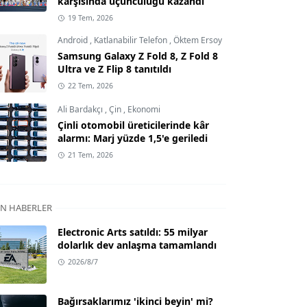
karşısında üçüncülüğü kazandı
19 Tem, 2026
Android
,
Katlanabilir Telefon
,
Öktem Ersoy
Samsung Galaxy Z Fold 8, Z Fold 8
Ultra ve Z Flip 8 tanıtıldı
22 Tem, 2026
Ali Bardakçı
,
Çin
,
Ekonomi
Çinli otomobil üreticilerinde kâr
alarmı: Marj yüzde 1,5'e geriledi
21 Tem, 2026
N HABERLER
Electronic Arts satıldı: 55 milyar
dolarlık dev anlaşma tamamlandı
2026/8/7
Bağırsaklarımız 'ikinci beyin' mi?