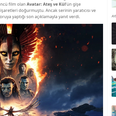
üncü film olan
Avatar: Ateş ve Kül
’ün gişe
şaretleri doğurmuştu. Ancak serinin yaratıcısı ve
oruya yaptığı son açıklamayla yanıt verdi.
AY