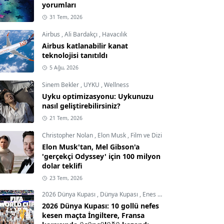
yorumları
31 Tem, 2026
Airbus
,
Ali Bardakçı
,
Havacılık
Airbus katlanabilir kanat
teknolojisi tanıtıldı
5 Ağu, 2026
Sinem Bekler
,
UYKU
,
Wellness
Uyku optimizasyonu: Uykunuzu
nasıl geliştirebilirsiniz?
21 Tem, 2026
Christopher Nolan
,
Elon Musk
,
Film ve Dizi
Elon Musk'tan, Mel Gibson'a
'gerçekçi Odyssey' için 100 milyon
dolar teklifi
23 Tem, 2026
2026 Dünya Kupası
,
Dünya Kupası
,
Enes Demircioğlu
2026 Dünya Kupası: 10 gollü nefes
kesen maçta İngiltere, Fransa