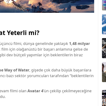
at Yeterli mi?
 üçüncü filmi, dünya genelinde yaklaşık
1,48 milyar
k film için olağanüstü bir başarı anlamına gelse de
bi dev bütçeli yapımlar için beklentilerin biraz
he Way of Water
, gişede çok daha büyük başarılara
ncı bazı sektör yorumcuları tarafından “beklentilerin
evam filmi olan
Avatar 4
’ün çekilip çekilmeyeceğine
ldu.