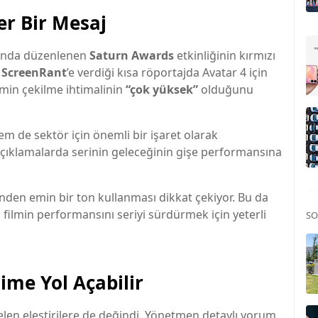
r Bir Mesaj
manda düzenlenen
Saturn Awards
etkinliğinin kırmızı
,
ScreenRant
’e verdiği kısa röportajda Avatar 4 için
lmin çekilme ihtimalinin
“çok yüksek”
olduğunu
m de sektör için önemli bir işaret olarak
çıklamalarda serinin geleceğinin gişe performansına
den emin bir ton kullanması dikkat çekiyor. Bu da
ilmin performansını seriyi sürdürmek için yeterli
SO
ime Yol Açabilir
len eleştirilere de değindi. Yönetmen detaylı yorum