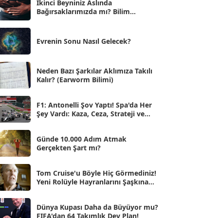
İkinci Beyniniz Aslında
Bağırsaklarımızda mı? Bilim
Eyl 2025
[56]
İnsanlarını Şaşırtan Gerçekler
Ağu 2025
[25]
Evrenin Sonu Nasıl Gelecek?
Tem 2025
[45]
Haz 2025
[38]
Neden Bazı Şarkılar Aklımıza Takılı
Kalır? (Earworm Bilimi)
May 2025
[54]
Nis 2025
[56]
F1: Antonelli Şov Yaptı! Spa'da Her
Şey Vardı: Kaza, Ceza, Strateji ve
Mar 2025
[50]
Muhteşem Zafer
Şub 2025
[57]
Günde 10.000 Adım Atmak
Gerçekten Şart mı?
Oca 2025
[53]
Ara 2024
Tom Cruise'u Böyle Hiç Görmediniz!
[25]
Yeni Rolüyle Hayranlarını Şaşkına
Çevirdi
Kas 2024
[33]
Dünya Kupası Daha da Büyüyor mu?
Eki 2024
[46]
FIFA'dan 64 Takımlık Dev Plan!