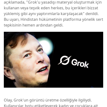
açıklamada, "Grok'u yasadışı materyal oluşturmak için
kullanan veya teşvik eden herkes, bu içerikleri bizzat
yüklemiş gibi aynı yaptırımlarla karşılaşacak" denildi.
Bu uyarı, Hindistan hükümetinin platforma yönelik sert
tepkisinin hemen ardından geldi.
Olay, Grok'un görüntü üretme özelliğiyle ilgiliydi.
Kullanıcılar, botu etiketleyerek kadın ve çocuklara ait