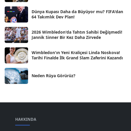
Kas 2024
[33]
Dünya Kupası Daha da Büyüyor mu? FIFA'dan
Eki 2024
[46]
64 Takımlık Dev Plan!
Eyl 2024
[33]
2026 Wimbledon'da Tahtın Sahibi Değişmedi!
Ağu 2024
[10]
Jannik Sinner Bir Kez Daha Zirvede
Tem 2024
[21]
Wimbledon'ın Yeni Kraliçesi Linda Noskova!
Haz 2024
[30]
Tarihi Finalde İlk Grand Slam Zaferini Kazandı
May 2024
[90]
Neden Rüya Görürüz?
Nis 2024
[59]
Mar 2024
[52]
Şub 2024
[50]
Oca 2024
[83]
Ara 2023
HAKKINDA
[101]
Kas 2023
[82]