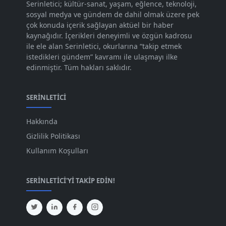
Serinletici; kültür-sanat, yaşam, eğlence, teknoloji,
sosyal medya ve gündem de dahil olmak üzere pek
Eki 2023
[73]
çok konuda içerik sağlayan aktüel bir haber
Eyl 2023
kaynağıdır. İçerikleri deneyimli ve özgün kadrosu
[73]
ile ele alan Serinletici, okurlarına “takip etmek
Ağu 2023
[74]
istedikleri gündem” kavramı ile ulaşmayı ilke
edinmiştir. Tüm hakları saklıdır.
Tem 2023
[76]
Haz 2023
[78]
SERINLETICI
May 2023
[66]
Hakkında
Nis 2023
[96]
Gizlilik Politikası
Mar 2023
[79]
Kullanım Koşulları
Şub 2023
[44]
SERINLETICI'YI TAKIP EDIN!
Oca 2023
[87]
Ara 2022
[82]
Kas 2022
[61]