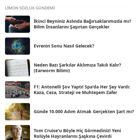
Kas 2025
[62]
LIMON SÖZLÜK GÜNDEMI
Eki 2025
[75]
İkinci Beyniniz Aslında Bağırsaklarımızda mı?
Eyl 2025
Bilim İnsanlarını Şaşırtan Gerçekler
[56]
Ağu 2025
[25]
Evrenin Sonu Nasıl Gelecek?
Tem 2025
[45]
Haz 2025
[38]
Neden Bazı Şarkılar Aklımıza Takılı Kalır?
(Earworm Bilimi)
May 2025
[54]
Nis 2025
[56]
F1: Antonelli Şov Yaptı! Spa'da Her Şey Vardı:
Kaza, Ceza, Strateji ve Muhteşem Zafer
Mar 2025
[50]
Şub 2025
[57]
Günde 10.000 Adım Atmak Gerçekten Şart mı?
Oca 2025
[53]
Ara 2024
Tom Cruise'u Böyle Hiç Görmediniz! Yeni
[25]
Rolüyle Hayranlarını Şaşkına Çevirdi