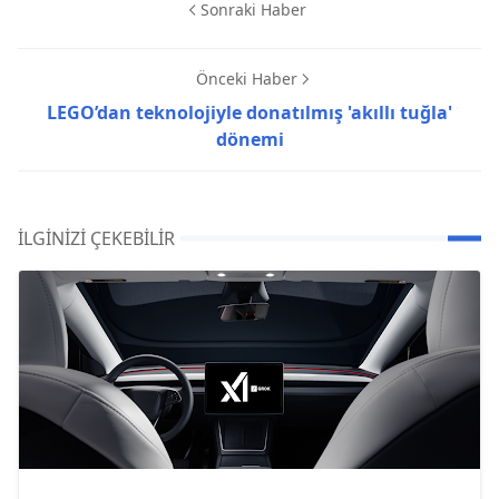
Sonraki Haber
Önceki Haber
LEGO’dan teknolojiyle donatılmış 'akıllı tuğla'
dönemi
İLGINIZI ÇEKEBILIR