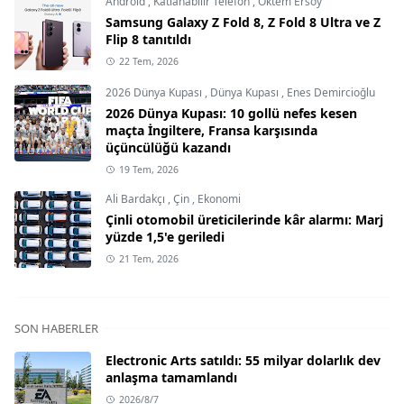
Android
,
Katlanabilir Telefon
,
Öktem Ersoy
Samsung Galaxy Z Fold 8, Z Fold 8 Ultra ve Z
Flip 8 tanıtıldı
22 Tem, 2026
2026 Dünya Kupası
,
Dünya Kupası
,
Enes Demircioğlu
2026 Dünya Kupası: 10 gollü nefes kesen
maçta İngiltere, Fransa karşısında
üçüncülüğü kazandı
19 Tem, 2026
Ali Bardakçı
,
Çin
,
Ekonomi
Çinli otomobil üreticilerinde kâr alarmı: Marj
yüzde 1,5'e geriledi
21 Tem, 2026
SON HABERLER
Electronic Arts satıldı: 55 milyar dolarlık dev
anlaşma tamamlandı
2026/8/7