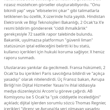
rızasız müstehcen görseller oluşturabiliyordu. "Onu
bikinili yap" veya "elbiselerini çıkar" gibi talimatlarla
tetiklenen bu özellik, X üzerinde hızla yayıldı. Hindistan
Elektronik ve Bilgi Teknolojileri Bakanlığı, 2 Ocak'ta X'e
resmi bildirim göndererek "ciddi ihmalkârlık"
gerekçesiyle 72 saatlik rapor talebinde bulundu.
Bakanlık, uyulmazsa platformun "güvenli liman"
statüsünün iptal edileceğini belirtti ki bu statü,
kullanıcı içerikleri için hukuki koruma sağlıyor. X henüz
raporu sunmadı.
Uluslararası yankılar da gecikmedi. Fransa hükümeti, 2
Ocak'ta bu içerikleri Paris savcılığına bildirdi ve "açıkça
yasadışı" olarak nitelendirdi. Üç Fransız bakan, Avrupa
Birliği'nin Dijital Hizmetler Yasası'nı ihlal iddiasıyla
medya düzenleyicisi Arcom'u göreve çağırdı. AB
Komisyonu ise 5 Ocak'ta "çok ciddiyetle incelediğini"
açıkladı; dijital işlerden sorumlu sözcü Thomas Regnier,
içerikleri "iğrenç ve Avrupa'da yeri olmayan yasadışı