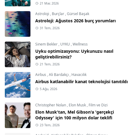
21 Mar, 2026
Astroloji
,
Burçlar
,
Gürsel Başak
Astroloji: Ağustos 2026 burç yorumları
31 Tem, 2026
Sinem Bekler
,
UYKU
,
Wellness
Uyku optimizasyonu: Uykunuzu nasıl
geliştirebilirsiniz?
21 Tem, 2026
Airbus
,
Ali Bardakçı
,
Havacılık
Airbus katlanabilir kanat teknolojisi tanıtıldı
5 Ağu, 2026
Christopher Nolan
,
Elon Musk
,
Film ve Dizi
Elon Musk'tan, Mel Gibson'a 'gerçekçi
Odyssey' için 100 milyon dolar teklifi
23 Tem, 2026